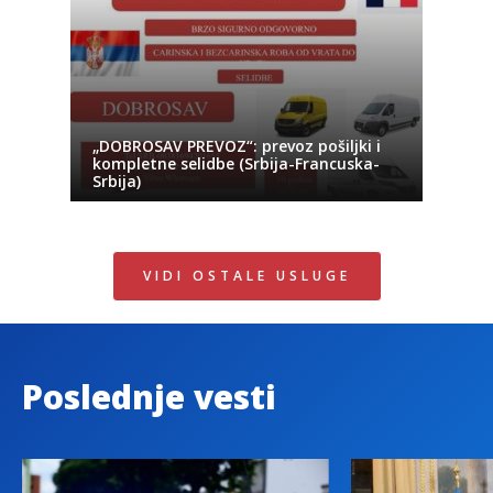
„DOBROSAV PREVOZ“: prevoz pošiljki i
kompletne selidbe (Srbija-Francuska-
Srbija)
VIDI OSTALE USLUGE
Poslednje vesti