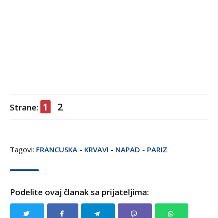
1
2
Strane:
Tagovi:
FRANCUSKA
-
KRVAVI
-
NAPAD
-
PARIZ
Podelite ovaj članak sa prijateljima: