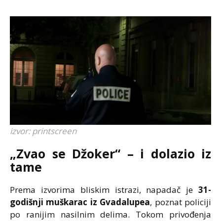
izvor: printscreen
„Zvao se Džoker“ – i dolazio iz
tame
Prema izvorima bliskim istrazi, napadač je
31-
godišnji muškarac iz Gvadalupea
, poznat policiji
po ranijim nasilnim delima. Tokom privođenja