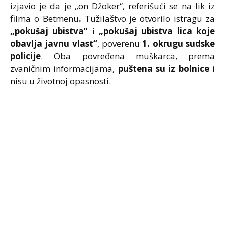
izjavio je da je „on Džoker“, referišući se na lik iz
filma o Betmenu
.
Tužilaštvo je otvorilo istragu za
„pokušaj ubistva“
i
„pokušaj ubistva lica koje
obavlja javnu vlast“
, poverenu
1. okrugu sudske
policije
. Oba povređena muškarca, prema
zvaničnim informacijama,
puštena su iz bolnice
i
nisu u životnoj opasnosti.