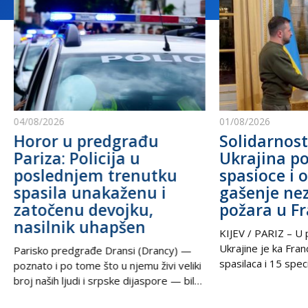
04/08/2026
01/08/2026
Horor u predgrađu
Solidarnost
Pariza: Policija u
Ukrajina po
poslednjem trenutku
spasioce i 
spasila unakaženu i
gašenje ne
zatočenu devojku,
požara u F
nasilnik uhapšen
KIJEV / PARIZ – U p
Ukrajine je ka Fra
Parisko predgrađe Dransi (Drancy) —
spasilaca i 15 speci
poznato i po tome što u njemu živi veliki
kako bi pomogli u g
broj naših ljudi i srpske dijaspore — bilo
šumskih požara koj
je poprište prave drame u noći između