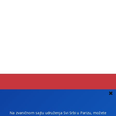
Na zvaničnom sajtu udruženja Svi Srbi u Parizu, možete