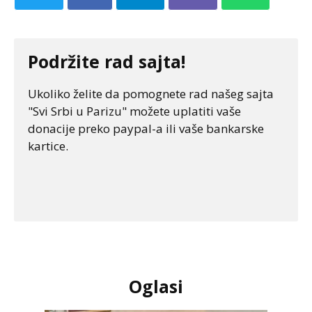
Podržite rad sajta!
Ukoliko želite da pomognete rad našeg sajta
"Svi Srbi u Parizu" možete uplatiti vaše
donacije preko paypal-a ili vaše bankarske
kartice.
Oglasi