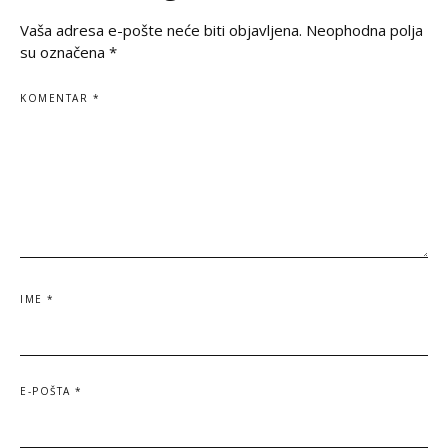
Vaša adresa e-pošte neće biti objavljena.
Neophodna polja
su označena
*
KOMENTAR
*
IME
*
E-POŠTA
*