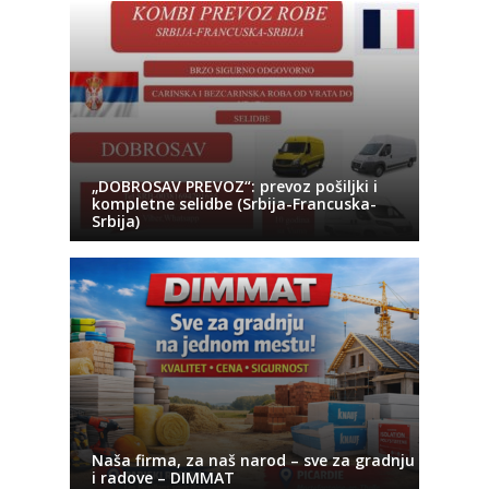
„DOBROSAV PREVOZ“: prevoz pošiljki i
kompletne selidbe (Srbija-Francuska-
Srbija)
Naša firma, za naš narod – sve za gradnju
i radove – DIMMAT