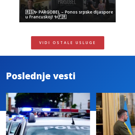
🇷🇸✨ PARGOBEL – Ponos srpske dijaspore
u Francuskoj! ✨🇫🇷
VIDI OSTALE USLUGE
Poslednje vesti