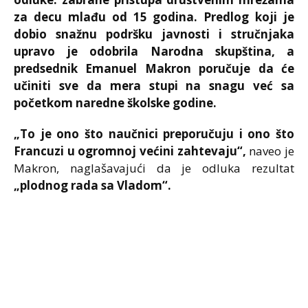
za decu mlađu od 15 godina. Predlog koji je
dobio snažnu podršku javnosti i stručnjaka
upravo je odobrila Narodna skupština, a
predsednik
Emanuel Makron
poručuje da će
učiniti sve da mera stupi na snagu već sa
početkom naredne školske godine.
„To je ono što naučnici preporučuju i ono što
Francuzi u ogromnoj većini zahtevaju“,
naveo je
Makron, naglašavajući da je odluka rezultat
„plodnog rada sa Vladom“.