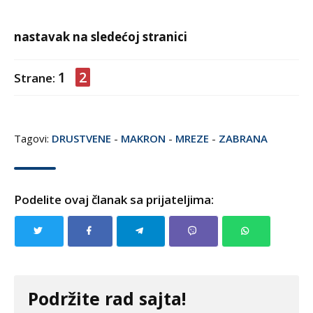
nastavak na sledećoj stranici
1
2
Strane:
Tagovi:
DRUSTVENE
-
MAKRON
-
MREZE
-
ZABRANA
Podelite ovaj članak sa prijateljima:
Podržite rad sajta!