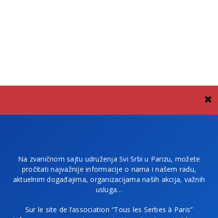
Na zvaničnom sajtu udruženja Svi Srbi u Parizu, možete
pročitati najvažnije informacije o nama i našem radu,
aktuelnim događajima, organizacijama naših akcija, važnih
usluga…
Sur le site de l’association “Tous les Serbes à Paris”