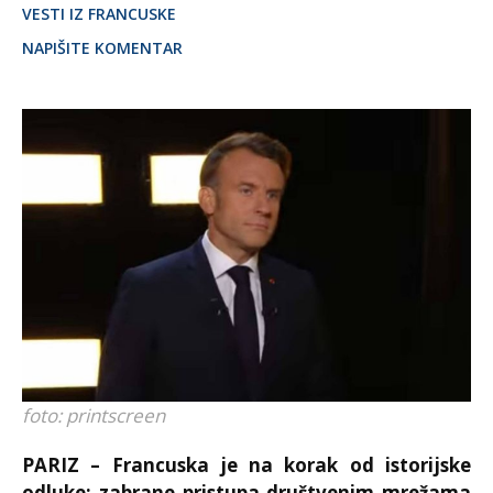
VESTI IZ FRANCUSKE
NAPIŠITE KOMENTAR
foto: printscreen
PARIZ – Francuska je na korak od istorijske
odluke: zabrane pristupa društvenim mrežama