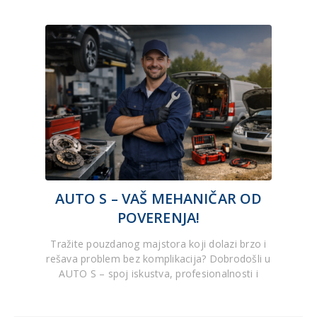
AUTO S – VAŠ MEHANIČAR OD
POVERENJA!
Tražite pouzdanog majstora koji dolazi brzo i
rešava problem bez komplikacija? Dobrodošli u
AUTO S – spoj iskustva, profesionalnosti i