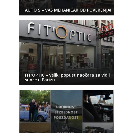
AUTO S – VAŠ MEHANIČAR OD POVERENJA!
FIT’OPTIC – veliki popust naočara za vid i
sunce u Parizu