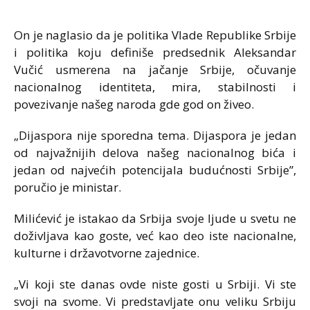
On je naglasio da je politika Vlade Republike Srbije
i politika koju definiše predsednik Aleksandar
Vučić usmerena na jačanje Srbije, očuvanje
nacionalnog identiteta, mira, stabilnosti i
povezivanje našeg naroda gde god on živeo.
„Dijaspora nije sporedna tema. Dijaspora je jedan
od najvažnijih delova našeg nacionalnog bića i
jedan od najvećih potencijala budućnosti Srbije”,
poručio je ministar.
Milićević je istakao da Srbija svoje ljude u svetu ne
doživljava kao goste, već kao deo iste nacionalne,
kulturne i državotvorne zajednice.
„Vi koji ste danas ovde niste gosti u Srbiji. Vi ste
svoji na svome. Vi predstavljate onu veliku Srbiju