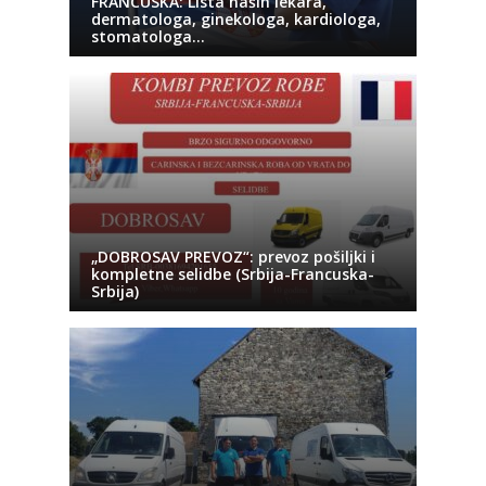
FRANCUSKA: Lista naših lekara,
dermatologa, ginekologa, kardiologa,
stomatologa…
„DOBROSAV PREVOZ“: prevoz pošiljki i
kompletne selidbe (Srbija-Francuska-
Srbija)