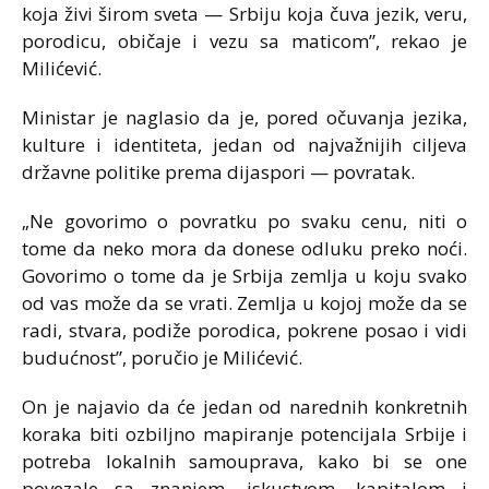
koja živi širom sveta — Srbiju koja čuva jezik, veru,
porodicu, običaje i vezu sa maticom”, rekao je
Milićević.
Ministar je naglasio da je, pored očuvanja jezika,
kulture i identiteta, jedan od najvažnijih ciljeva
državne politike prema dijaspori — povratak.
„Ne govorimo o povratku po svaku cenu, niti o
tome da neko mora da donese odluku preko noći.
Govorimo o tome da je Srbija zemlja u koju svako
od vas može da se vrati. Zemlja u kojoj može da se
radi, stvara, podiže porodica, pokrene posao i vidi
budućnost”, poručio je Milićević.
On je najavio da će jedan od narednih konkretnih
koraka biti ozbiljno mapiranje potencijala Srbije i
potreba lokalnih samouprava, kako bi se one
povezale sa znanjem, iskustvom, kapitalom i