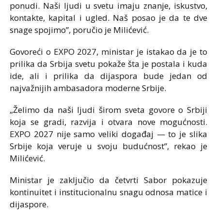
ponudi. Naši ljudi u svetu imaju znanje, iskustvo,
kontakte, kapital i ugled. Naš posao je da te dve
snage spojimo”, poručio je Milićević.
Govoreći o EXPO 2027, ministar je istakao da je to
prilika da Srbija svetu pokaže šta je postala i kuda
ide, ali i prilika da dijaspora bude jedan od
najvažnijih ambasadora moderne Srbije.
„Želimo da naši ljudi širom sveta govore o Srbiji
koja se gradi, razvija i otvara nove mogućnosti.
EXPO 2027 nije samo veliki događaj — to je slika
Srbije koja veruje u svoju budućnost”, rekao je
Milićević.
Ministar je zaključio da četvrti Sabor pokazuje
kontinuitet i institucionalnu snagu odnosa matice i
dijaspore.