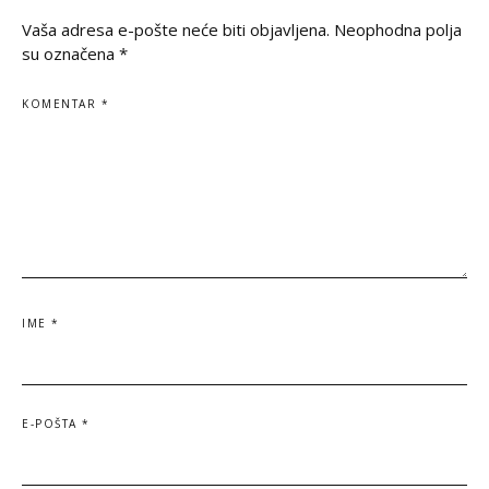
vekovnih ognjišta.
datum
Vaša adresa e-pošte neće biti objavljena.
Neophodna polja
su označena
*
KOMENTAR
*
IME
*
E-POŠTA
*