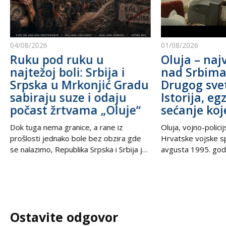
04/08/2026
01/08/2026
Ruku pod ruku u
Oluja – najv
najtežoj boli: Srbija i
nad Srbim
Srpska u Mrkonjić Gradu
Drugog sve
sabiraju suze i odaju
Istorija, eg
počast žrtvama „Oluje“
sećanje koj
Dok tuga nema granice, a rane iz
Oluja, vojno-polici
prošlosti jednako bole bez obzira gde
Hrvatske vojske s
se nalazimo, Republika Srpska i Srbija još
avgusta 1995. godi
jednom stoje ruku pod ruku – ujedinjene
od najbolnijih i najt
u dostojanstvu, molitvi i trajnom
savremenoj istorij
sećanju. U trenucima kada se prisećamo
Srbe širom sveta,
najcrnjih dana naše istorije, kada su
Krajišnike i njihov
kolone progranih nosile samo nadu i
samo vojna akcija
Ostavite odgovor
suze, nesalomivo jedinstvo dva krila
egzodusa, stradanj