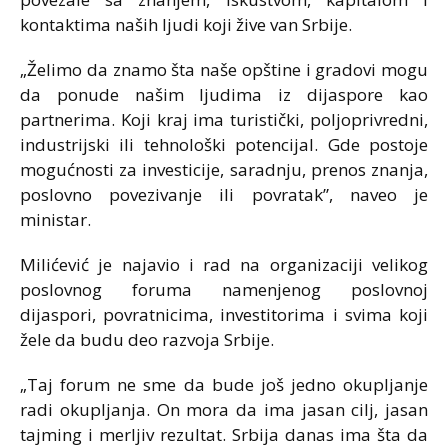
kontaktima naših ljudi koji žive van Srbije.
„Želimo da znamo šta naše opštine i gradovi mogu
da ponude našim ljudima iz dijaspore kao
partnerima. Koji kraj ima turistički, poljoprivredni,
industrijski ili tehnološki potencijal. Gde postoje
mogućnosti za investicije, saradnju, prenos znanja,
poslovno povezivanje ili povratak”, naveo je
ministar.
Milićević je najavio i rad na organizaciji velikog
poslovnog foruma namenjenog poslovnoj
dijaspori, povratnicima, investitorima i svima koji
žele da budu deo razvoja Srbije.
„Taj forum ne sme da bude još jedno okupljanje
radi okupljanja. On mora da ima jasan cilj, jasan
tajming i merljiv rezultat. Srbija danas ima šta da