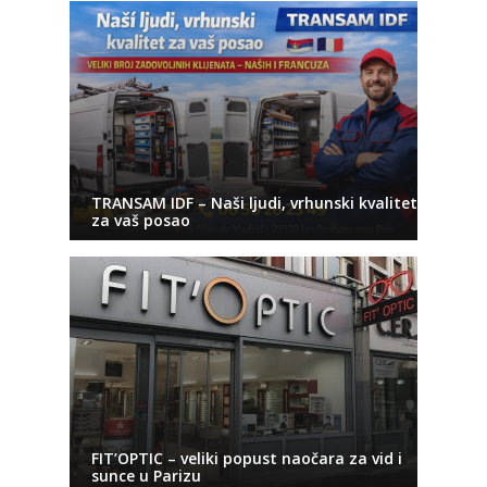
TRANSAM IDF – Naši ljudi, vrhunski kvalitet
za vaš posao
FIT’OPTIC – veliki popust naočara za vid i
sunce u Parizu