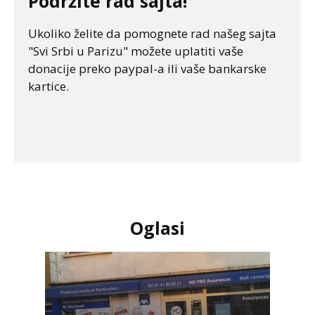
Podržite rad sajta!
Ukoliko želite da pomognete rad našeg sajta
"Svi Srbi u Parizu" možete uplatiti vaše
donacije preko paypal-a ili vaše bankarske
kartice.
Oglasi