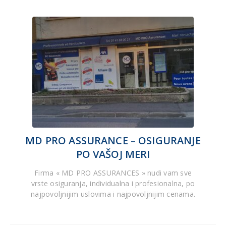
MD PRO ASSURANCE – OSIGURANJE
PO VAŠOJ MERI
Firma « MD PRO ASSURANCES » nudi vam sve
vrste osiguranja, individualna i profesionalna, po
najpovoljnijim uslovima i najpovoljnijim cenama.