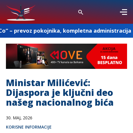
ka, kompletna administracija i ostale pogrebne u
Ministar Milićević:
Dijaspora je ključni deo
našeg nacionalnog bića
30. MAJ, 2026
KORISNE INFORMACIJE