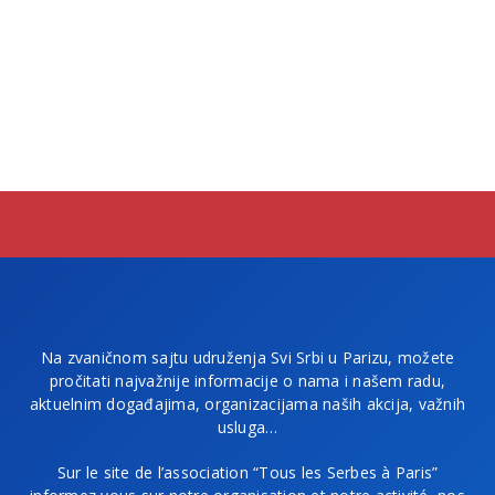
Na zvaničnom sajtu udruženja Svi Srbi u Parizu, možete
pročitati najvažnije informacije o nama i našem radu,
aktuelnim događajima, organizacijama naših akcija, važnih
usluga…
Sur le site de l’association “Tous les Serbes à Paris”