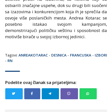
ostvarili značajne uspehe, dok su drugi bili suočeni
sa izazovima i konkurencijom koja ih je sprečila da
osvoje više poslaničkih mesta. Andrea Kotarac se
posebno istakao svojom kampanjom,
demonstrirajući političku veštinu i sposobnost da
motiviše birače u svojoj izbornoj jedinici.
Tagovi:
ANREAKOTARAC
-
DESNICA
-
FRANCUSKA
-
IZBORI
-
RN
Podelite ovaj članak sa prijateljima: