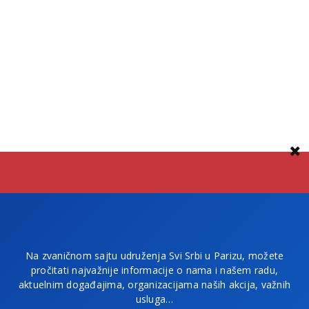
Na zvaničnom sajtu udruženja Svi Srbi u Parizu, možete
pročitati najvažnije informacije o nama i našem radu,
aktuelnim događajima, organizacijama naših akcija, važnih
usluga…