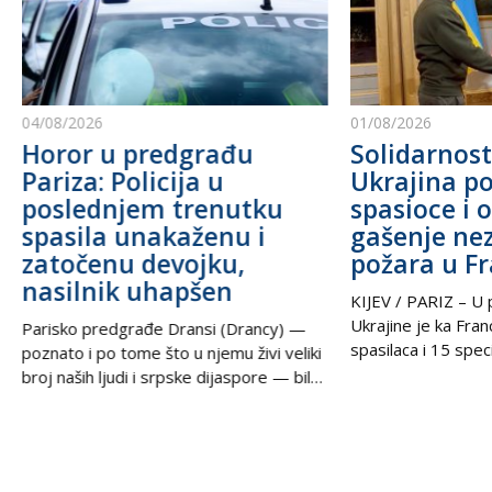
04/08/2026
01/08/2026
Horor u predgrađu
Solidarnost
Pariza: Policija u
Ukrajina po
poslednjem trenutku
spasioce i 
spasila unakaženu i
gašenje ne
zatočenu devojku,
požara u F
nasilnik uhapšen
KIJEV / PARIZ – U p
Ukrajine je ka Fra
Parisko predgrađe Dransi (Drancy) —
spasilaca i 15 speci
poznato i po tome što u njemu živi veliki
kako bi pomogli u g
broj naših ljudi i srpske dijaspore — bilo
šumskih požara koj
je poprište prave drame u noći između
pustoše jugozapad
petka i subote. Zahvaljujući izuzetnoj
Ova pomoć rezultat
upornosti i profesionalizmu policijskih
tokom nedelje u t
službenika, iz zaključanog stana spasena