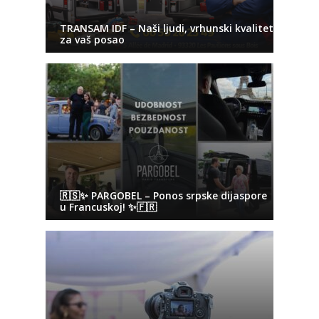
TRANSAM IDF – Naši ljudi, vrhunski kvalitet
za vaš posao
🇷🇸✨ PARGOBEL – Ponos srpske dijaspore
u Francuskoj! ✨🇫🇷