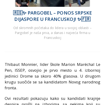
🇷🇸✨ PARGOBEL – PONOS SRPSKE
DIJASPORE U FRANCUSKOJ! ✨🇫🇷
Od skromnih početaka do lidera u svojoj oblasti –
Pargobel je naša prva, a danas i najveća firma u
Francuskoj
Thibaut Monnier, lider škole Marion Maréchal Le
Pen, ISSEP, osvojio je prvo mesto u 4. izbornoj
jedinici Drome sa skoro 40% glasova. U drugom
krugu suočiće se sa kandidatom Novog narodnog
fronta.
Ovi rezultati pokazuju kako su kandidati krajnje
desnice prošli na izborima, sa nekima koji su