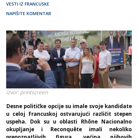
VESTI IZ FRANCUSKE
NAPIŠITE KOMENTAR
izvor: printscreen
Desne političke opcije su imale svoje kandidate
u celoj Francuskoj ostvarujući različit stepen
uspeha. Dok su u oblasti Rhône Nacionalno
okupljanje i Reconquête imali nekoliko
prepoznatljivih figura, većina njihovih