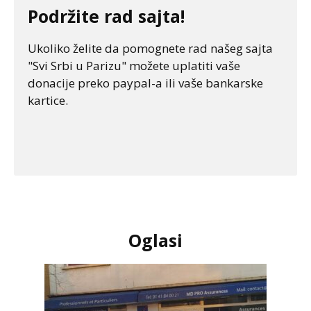
Podržite rad sajta!
Ukoliko želite da pomognete rad našeg sajta
"Svi Srbi u Parizu" možete uplatiti vaše
donacije preko paypal-a ili vaše bankarske
kartice.
Oglasi