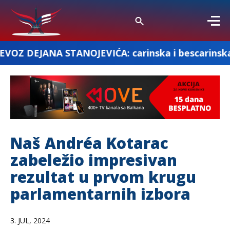
TANOJEVIĆA: carinska i bescarinska roba
Naš Andréa Kotarac
zabeležio impresivan
rezultat u prvom krugu
parlamentarnih izbora
3. JUL, 2024