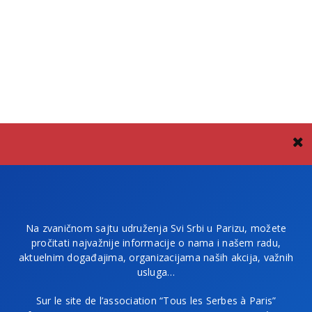
Na zvaničnom sajtu udruženja Svi Srbi u Parizu, možete
pročitati najvažnije informacije o nama i našem radu,
aktuelnim događajima, organizacijama naših akcija, važnih
usluga…
Sur le site de l’association “Tous les Serbes à Paris”