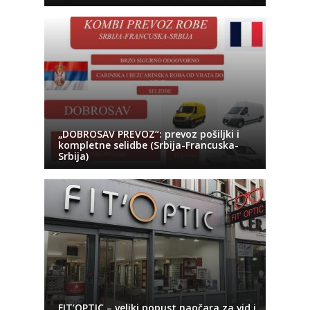
„DOBROSAV PREVOZ“: prevoz pošiljki i
kompletne selidbe (Srbija-Francuska-
Srbija)
FIT’OPTIC – veliki popust naočara za vid i