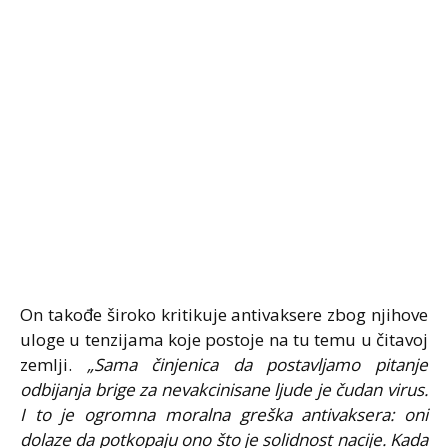
On takođe široko kritikuje antivaksere zbog njihove
uloge u tenzijama koje postoje na tu temu u čitavoj
zemlji.
„Sama činjenica da postavljamo pitanje
odbijanja brige za nevakcinisane ljude je čudan virus.
I to je ogromna moralna greška antivaksera: oni
dolaze da potkopaju ono što je solidnost nacije. Kada