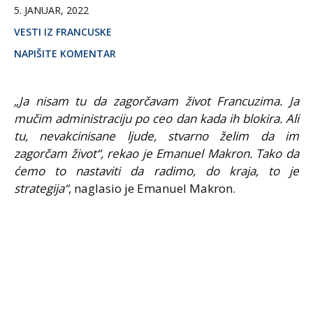
5. JANUAR, 2022
VESTI IZ FRANCUSKE
NAPIŠITE KOMENTAR
„Ja nisam tu da zagorčavam život Francuzima. Ja
mučim administraciju po ceo dan kada ih blokira. Ali
tu, nevakcinisane ljude, stvarno želim da im
zagorčam život“, rekao je Emanuel Makron. Tako da
ćemo to nastaviti da radimo, do kraja, to je
strategija“
, naglasio je Emanuel Makron.