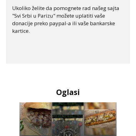
Ukoliko želite da pomognete rad našeg sajta
"Svi Srbi u Parizu" možete uplatiti vaše
donacije preko paypal-a ili vaše bankarske
kartice.
Oglasi