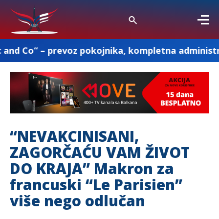
revoz pokojnika, kompletna administracija i ostal
“NEVAKCINISANI,
ZAGORČAĆU VAM ŽIVOT
DO KRAJA” Makron za
francuski “Le Parisien”
više nego odlučan