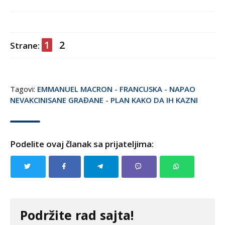
1
2
Strane:
Tagovi:
EMMANUEL MACRON
-
FRANCUSKA
-
NAPAO
NEVAKCINISANE GRAĐANE
-
PLAN KAKO DA IH KAZNI
Podelite ovaj članak sa prijateljima:
Podržite rad sajta!