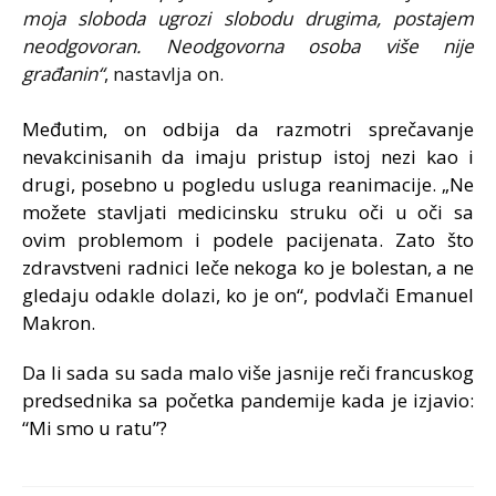
moja sloboda ugrozi slobodu drugima, postajem
neodgovoran. Neodgovorna osoba više nije
građanin“
, nastavlja on.
Međutim, on odbija da razmotri sprečavanje
nevakcinisanih da imaju pristup istoj nezi kao i
drugi, posebno u pogledu usluga reanimacije. „Ne
možete stavljati medicinsku struku oči u oči sa
ovim problemom i podele pacijenata. Zato što
zdravstveni radnici leče nekoga ko je bolestan, a ne
gledaju odakle dolazi, ko je on“, podvlači Emanuel
Makron.
Da li sada su sada malo više jasnije reči francuskog
predsednika sa početka pandemije kada je izjavio:
“Mi smo u ratu”?