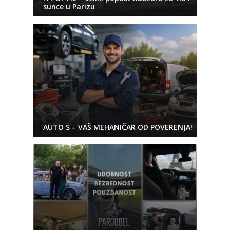
sunce u Parizu
AUTO S – VAŠ MEHANIČAR OD POVERENJA!