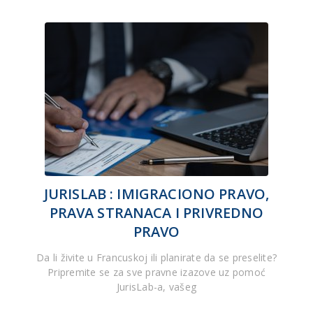
JURISLAB : IMIGRACIONO PRAVO,
PRAVA STRANACA I PRIVREDNO
PRAVO
Da li živite u Francuskoj ili planirate da se preselite?
Pripremite se za sve pravne izazove uz pomoć
JurisLab-a, vašeg