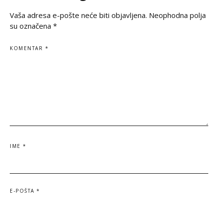
Vaša adresa e-pošte neće biti objavljena.
Neophodna polja
su označena
*
KOMENTAR
*
IME
*
E-POŠTA
*