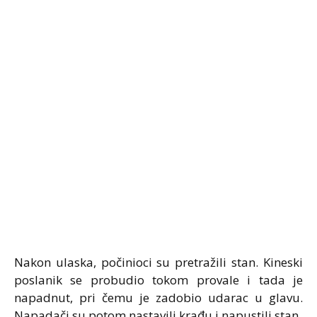
Nakon ulaska, počinioci su pretražili stan. Kineski
poslanik se probudio tokom provale i tada je
napadnut, pri čemu je zadobio udarac u glavu.
Napadači su potom nastavili krađu i napustili stan.