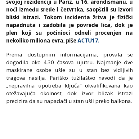
svojoj rezidenciji u
Pariz
, u 16. arondismanu, u
noći između srede i četvrtka, saopštili su izvori
bliski istrazi. Tokom incidenta žrtva je fizički
napadnuta i zadobila je povrede lica, dok je
plen koji su počinioci odneli procenjen na
nekoliko miliona evra, piše
ACTU17.
Prema dostupnim informacijama, provala se
dogodila oko 4.30 časova ujutru. Najmanje dve
maskirane osobe ušle su u stan bez vidljivih
tragova nasilja. Pariško tužilaštvo navodi da je
„nepravilna upotreba ključa“ okvalifikovana kao
otežavajuća okolnost, dok izvor blizak istrazi
precizira da su napadači u stan ušli preko balkona.