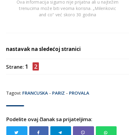
Ova informacija sigurno nije prijatna ali u najtežim
trenucima može biti veoma korisna. „Milenkovic
and co“ već skoro 30 godina
nastavak na sledećoj stranici
1
2
Strane:
Tagovi:
FRANCUSKA
-
PARIZ
-
PROVALA
Podelite ovaj članak sa prijateljima: