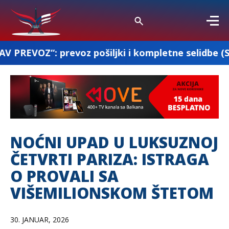
voz pošiljki i kompletne selidbe (Srbija-Francus
NOĆNI UPAD U LUKSUZNOJ
ČETVRTI PARIZA: ISTRAGA
O PROVALI SA
VIŠEMILIONSKOM ŠTETOM
30. JANUAR, 2026