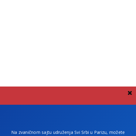
Na zvaničnom sajtu udruženja Svi Srbi u Parizu, možete