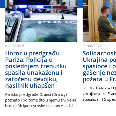
04/08/2026
01/08/2026
Horor u predgrađu
Solidarnost
Pariza: Policija u
Ukrajina po
poslednjem trenutku
spasioce i 
spasila unakaženu i
gašenje ne
zatočenu devojku,
požara u F
nasilnik uhapšen
KIJEV / PARIZ – U p
Ukrajine je ka Fra
Parisko predgrađe Dransi (Drancy) —
spasilaca i 15 speci
poznato i po tome što u njemu živi veliki
kako bi pomogli u g
broj naših ljudi i srpske dijaspore — bilo
šumskih požara koj
je poprište prave drame u noći između