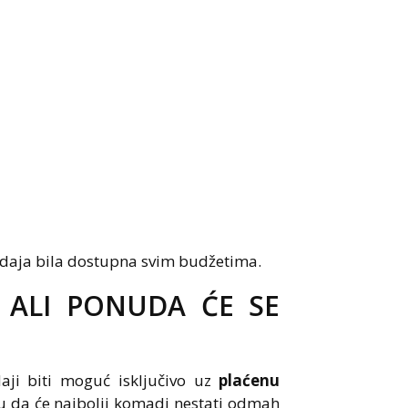
odaja bila dostupna svim budžetima.
, ALI PONUDA ĆE SE
aji biti moguć isključivo uz
plaćenu
nu da će najbolji komadi nestati odmah