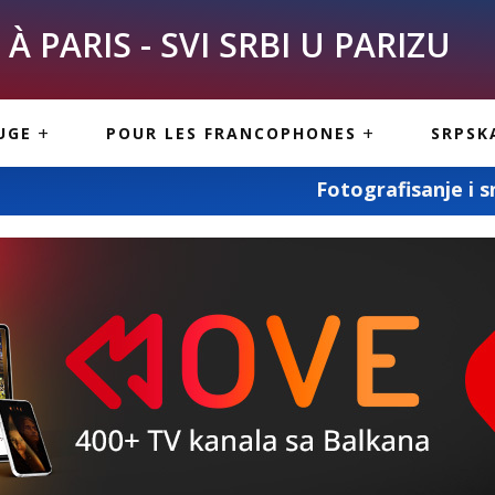
À PARIS - SVI SRBI U PARIZU
SKE
ASI
TOUS LES SERBES À
UGE
POUR LES FRANCOPHONES
SRPSK
PARIS
NE USLUGE
ARTICLES DE BLOG
Fotografisanje i snimanje svih vaših s
ISNE
ORMACIJE
CUISINE SERBE
SERVICES