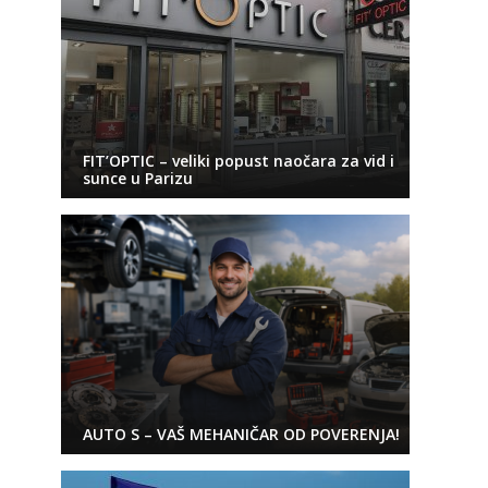
FIT’OPTIC – veliki popust naočara za vid i
sunce u Parizu
AUTO S – VAŠ MEHANIČAR OD POVERENJA!