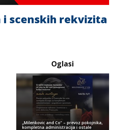
 i scenskih rekvizita
Oglasi
„Milenkovic and Co“ – prevoz pokojnika,
kompletna administracija i ostale