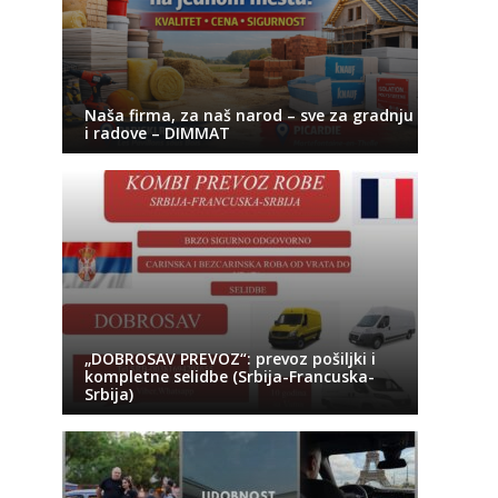
Naša firma, za naš narod – sve za gradnju
i radove – DIMMAT
„DOBROSAV PREVOZ“: prevoz pošiljki i
kompletne selidbe (Srbija-Francuska-
Srbija)