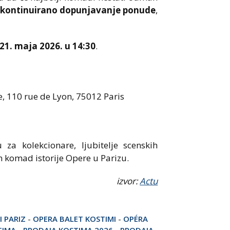
kontinuirano dopunjavanje ponude
,
 21. maja 2026. u 14:30
.
e, 110 rue de Lyon, 75012 Paris
 za kolekcionare, ljubitelje scenskih
n komad istorije Opere u Parizu.
izvor:
Actu
 PARIZ
-
OPERA BALET KOSTIMI
-
OPÉRA
TIMA
-
PRODAJA KOSTIMA 2026
-
PRODAJA