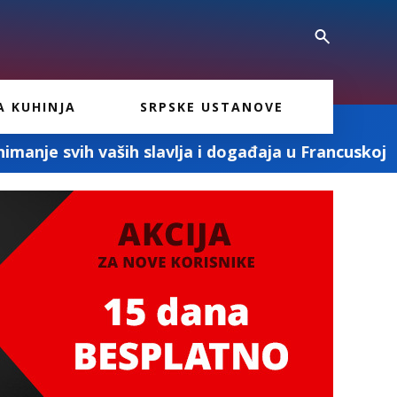
A KUHINJA
SRPSKE USTANOVE
lavlja i događaja u Francuskoj
„Milenkovic