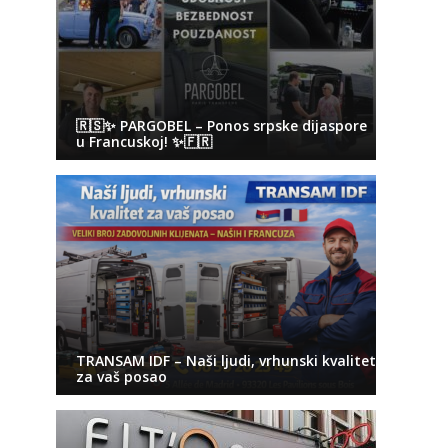
🇷🇸✨ PARGOBEL – Ponos srpske dijaspore
u Francuskoj! ✨🇫🇷
TRANSAM IDF – Naši ljudi, vrhunski kvalitet
za vaš posao