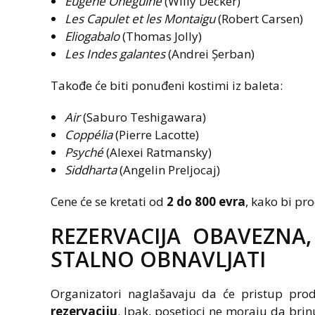
Eugène Onéguine
(Willy Decker)
Les Capulet et les Montaigu
(Robert Carsen)
Eliogabalo
(Thomas Jolly)
Les Indes galantes
(Andrei Șerban)
Takođe će biti ponuđeni kostimi iz baleta:
Air
(Saburo Teshigawara)
Coppélia
(Pierre Lacotte)
Psyché
(Alexei Ratmansky)
Siddharta
(Angelin Preljocaj)
Cene će se kretati od
2 do 800 evra
, kako bi pr
REZERVACIJA OBAVEZNA
STALNO OBNAVLJATI
Organizatori naglašavaju da će pristup prod
rezervaciju
. Ipak, posetioci ne moraju da bri