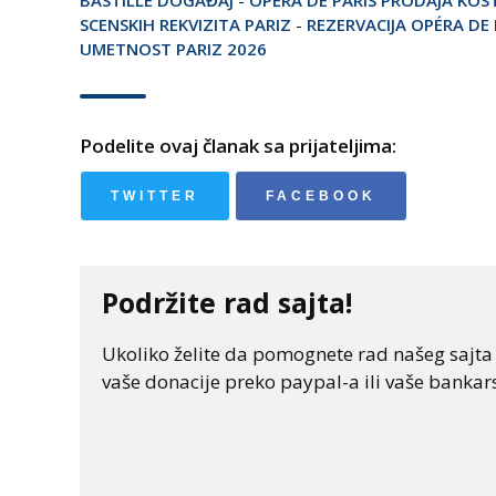
SCENSKIH REKVIZITA PARIZ
-
REZERVACIJA OPÉRA DE 
UMETNOST PARIZ 2026
Podelite ovaj članak sa prijateljima:
TWITTER
FACEBOOK
Podržite rad sajta!
Ukoliko želite da pomognete rad našeg sajta "
vaše donacije preko paypal-a ili vaše bankars