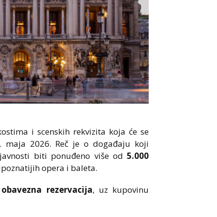
stima i scenskih rekvizita koja će se
1. maja 2026. Reč je o događaju koji
će javnosti biti ponuđeno više od
5.000
poznatijih opera i baleta.
e
obavezna rezervacija
, uz kupovinu