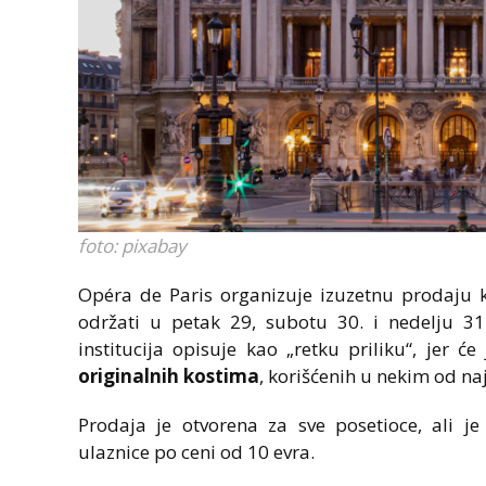
foto: pixabay
Opéra de Paris organizuje izuzetnu prodaju ko
održati u petak 29, subotu 30. i nedelju 3
institucija opisuje kao „retku priliku“, jer 
originalnih kostima
, korišćenih u nekim od naj
Prodaja je otvorena za sve posetioce, ali j
ulaznice po ceni od 10 evra.