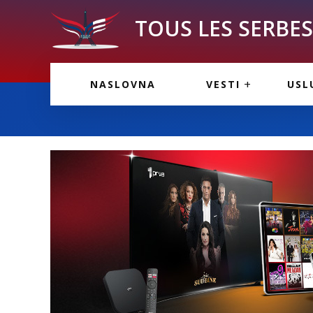
TOUS LES SERBES 
VESTI IZ FRANCU
OGL
NASLOVNA
VESTI
USL
VESTI IZ SRBIJE
VAŽ
VESTI IZ SVETA
KOR
INF