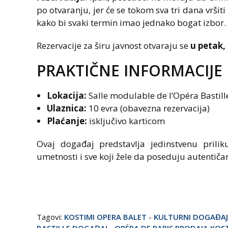
po otvaranju, jer će se tokom sva tri dana vršiti
kako bi svaki termin imao jednako bogat izbor.
Rezervacije za širu javnost otvaraju se
u petak,
PRAKTIČNE INFORMACIJE
Lokacija:
Salle modulable de l’Opéra Bastill
Ulaznica:
10 evra (obavezna rezervacija)
Plaćanje:
isključivo karticom
Ovaj događaj predstavlja jedinstvenu priliku
umetnosti i sve koji žele da poseduju autentiča
Tagovi:
KOSTIMI OPERA BALET
-
KULTURNI DOGAĐAJI
BASTILLE DOGAĐAJ
-
OPÉRA DE PARIS PRODAJA KOS