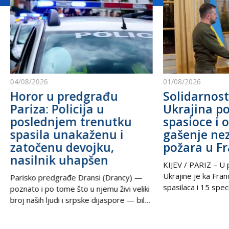
04/08/2026
01/08/2026
Horor u predgrađu
Solidarnost
Pariza: Policija u
Ukrajina po
poslednjem trenutku
spasioce i 
spasila unakaženu i
gašenje ne
zatočenu devojku,
požara u F
nasilnik uhapšen
KIJEV / PARIZ – U p
Ukrajine je ka Fra
Parisko predgrađe Dransi (Drancy) —
spasilaca i 15 speci
poznato i po tome što u njemu živi veliki
kako bi pomogli u g
broj naših ljudi i srpske dijaspore — bilo
šumskih požara koj
je poprište prave drame u noći između
pustoše jugozapad
petka i subote. Zahvaljujući izuzetnoj