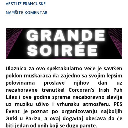
VESTI IZ FRANCUSKE
NAPIŠITE KOMENTAR
Ulaznica za ovo spektakularno veče je savršen
poklon muškaraca da zajedno sa svojim lepšim
polovinama proslave njihov dan uz
nezaboravne trenutke! Corcoran’s Irish Pub
Lilas i ove godine sprema nezaboravno slavlje
uz muziku uživo i vrhunsku atmosferu. PES
Event je poznat po organizovanju najboljih
žurki u Parizu, a ovaj događaj obećava da će
biti jedan od onih koji se dugo pamte.