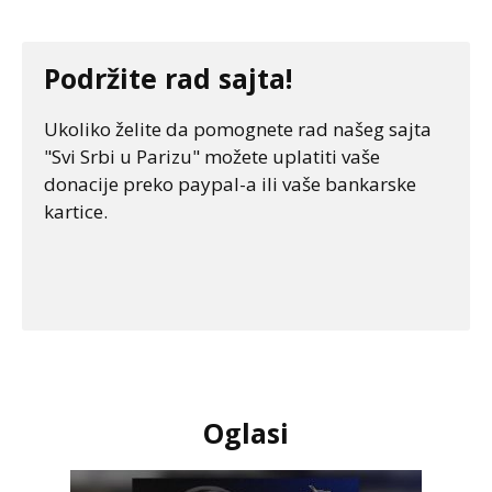
Podržite rad sajta!
Ukoliko želite da pomognete rad našeg sajta
"Svi Srbi u Parizu" možete uplatiti vaše
donacije preko paypal-a ili vaše bankarske
kartice.
Oglasi