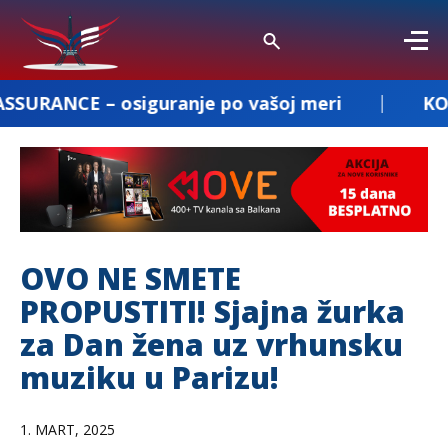
siguranje po vašoj meri
KOMBI PREVOZ D
OVO NE SMETE
PROPUSTITI! Sjajna žurka
za Dan žena uz vrhunsku
muziku u Parizu!
1. MART, 2025