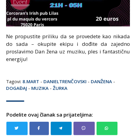
Ne propustite priliku da se provedete kao nikada
do sada – okupite ekipu i dođite da zajedno
proslavimo Dan žena uz muziku, ples i fantastičnu
energiju!
Tagovi:
8.MART
-
DANIELTRENČOVSKI
-
DANŽENA
-
DOGAĐAJ
-
MUZIKA
-
ŽURKA
Podelite ovaj članak sa prijateljima: