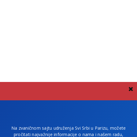
Na zvaničnom sajtu udruženja Svi Srbi u Parizu, možete
pročitati najvažnije informacije o nama i našem radu,