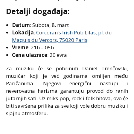
Detalji događaja:
Datum
: Subota, 8. mart
Lokacija
:
Corcoran’s Irish Pub Lilas, pl. du
Maquis du Vercors, 75020 Paris
Vreme
: 21h – 05h
Cena ulaznice
: 20 evra
Za muziku će se pobrinuti Daniel Trenčovski,
muzičar koji je već godinama omiljen među
Parižanima. Njegovi energični nastupi i
neverovatna harizma garantuju provod do ranih
jutarnjih sati. Uz miks pop, rock i folk hitova, ovo će
biti savršena prilika za sve koji vole dobru muziku i
sjajnu atmosferu.