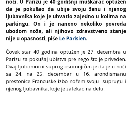
noći. U Parizu je 40-godišnji muškarac optužen
da je pokušao da ubije svoju ženu i njenog
ljubavnika koje je uhvatio zajedno u kolima na
parkingu. On i je naneno nekoliko povreda
ubodom noža, ali njihovo zdravstveno stanje
nije u opasnosti, piše
Le Parisien
.
Čovek star 40 godina optužen je 27. decembra u
Parizu za pokušaj ubistva pre nego što je priveden.
Ovaj ljubomorni suprug osumnjičen je da je u noći
sa 24. na 25. decembar u 16. arondismanu
prestonice Francuske izbo nožem svoju suprugu i
njenog ljubavnika, koje je zatekao na delu.