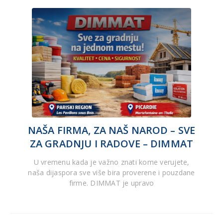
NAŠA FIRMA, ZA NAŠ NAROD – SVE
ZA GRADNJU I RADOVE – DIMMAT
U vremenu kada je važno znati kome verujete,
naša dijaspora sve više bira proverene i pouzdane
firme. DIMMAT je upravo