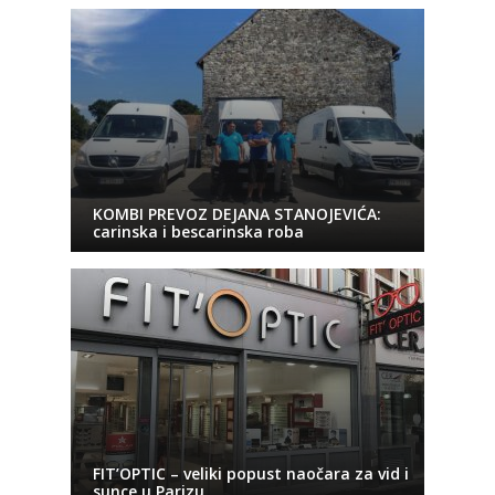
KOMBI PREVOZ DEJANA STANOJEVIĆA:
carinska i bescarinska roba
FIT’OPTIC – veliki popust naočara za vid i
sunce u Parizu