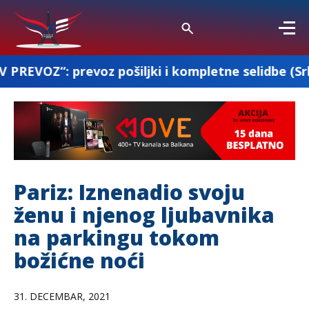
oz pošiljki i kompletne selidbe (Srbija-Francuska
Pariz: Iznenadio svoju
ženu i njenog ljubavnika
na parkingu tokom
božićne noći
31. DECEMBAR, 2021