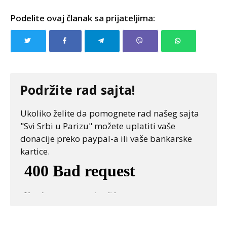
Podelite ovaj članak sa prijateljima:
Podržite rad sajta!
Ukoliko želite da pomognete rad našeg sajta
"Svi Srbi u Parizu" možete uplatiti vaše
donacije preko paypal-a ili vaše bankarske
kartice.