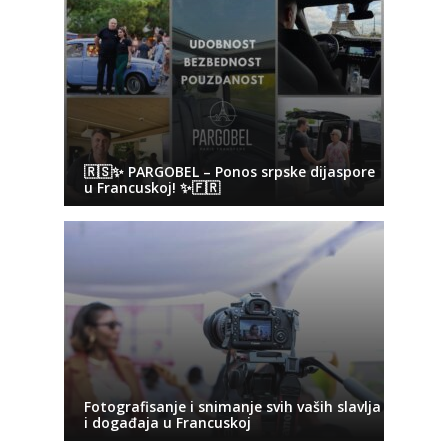
🇷🇸✨ PARGOBEL – Ponos srpske dijaspore
u Francuskoj! ✨🇫🇷
Fotografisanje i snimanje svih vaših slavlja
i događaja u Francuskoj