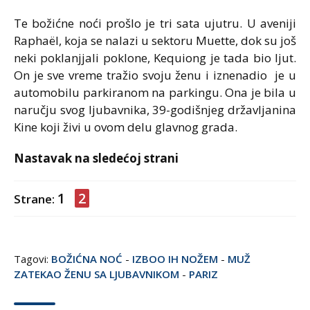
Te božićne noći prošlo je tri sata ujutru. U aveniji
Raphaël, koja se nalazi u sektoru Muette, dok su još
neki poklanjjali poklone, Kequiong je tada bio ljut.
On je sve vreme tražio svoju ženu i iznenadio je u
automobilu parkiranom na parkingu. Ona je bila u
naručju svog ljubavnika, 39-godišnjeg državljanina
Kine koji živi u ovom delu glavnog grada.
Nastavak na sledećoj strani
1
2
Strane:
Tagovi:
BOŽIĆNA NOĆ
-
IZBOO IH NOŽEM
-
MUŽ
ZATEKAO ŽENU SA LJUBAVNIKOM
-
PARIZ