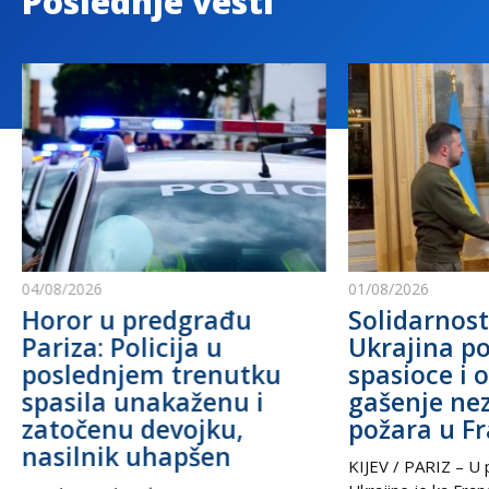
Poslednje vesti
04/08/2026
01/08/2026
Horor u predgrađu
Solidarnost
Pariza: Policija u
Ukrajina po
poslednjem trenutku
spasioce i 
spasila unakaženu i
gašenje ne
zatočenu devojku,
požara u F
nasilnik uhapšen
KIJEV / PARIZ – U p