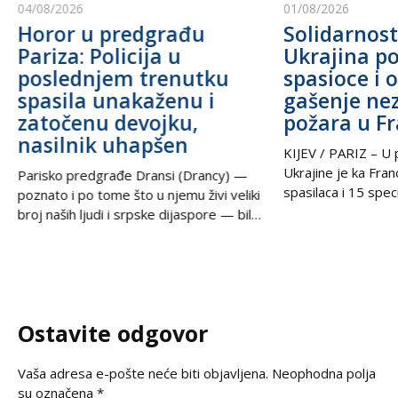
04/08/2026
01/08/2026
Horor u predgrađu
Solidarnost
Pariza: Policija u
Ukrajina po
poslednjem trenutku
spasioce i 
spasila unakaženu i
gašenje ne
zatočenu devojku,
požara u F
nasilnik uhapšen
KIJEV / PARIZ – U p
Ukrajine je ka Fra
Parisko predgrađe Dransi (Drancy) —
spasilaca i 15 speci
poznato i po tome što u njemu živi veliki
kako bi pomogli u g
broj naših ljudi i srpske dijaspore — bilo
šumskih požara koj
je poprište prave drame u noći između
pustoše jugozapad
petka i subote. Zahvaljujući izuzetnoj
Ova pomoć rezultat
upornosti i profesionalizmu policijskih
tokom nedelje u t
službenika, iz zaključanog stana spasena
postigli ukrajinski
je mlada žena koja je pretrpela brutalno
Ostavite odgovor
Zelenski i predsed
vršnjačko i partnerovo nasilje i
Vaša adresa e-pošte neće biti objavljena.
Neophodna polja
su označena
*