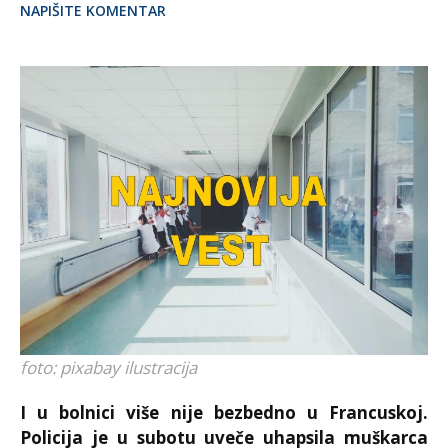
NAPIŠITE KOMENTAR
foto: pixabay ilustracija
I u bolnici više nije bezbedno u Francuskoj.
Policija je u subotu uveče uhapsila muškarca