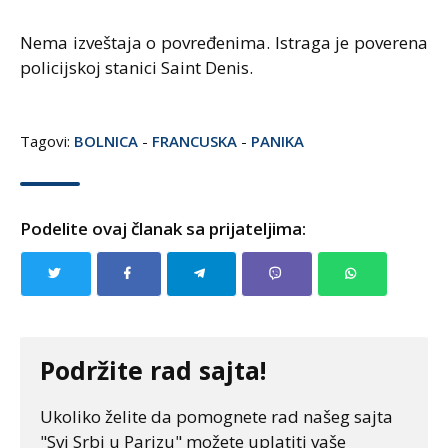
Nema izveštaja o povređenima. Istraga je poverena
policijskoj stanici Saint Denis.
Tagovi:
BOLNICA
-
FRANCUSKA
-
PANIKA
Podelite ovaj članak sa prijateljima:
Podržite rad sajta!
Ukoliko želite da pomognete rad našeg sajta
"Svi Srbi u Parizu" možete uplatiti vaše