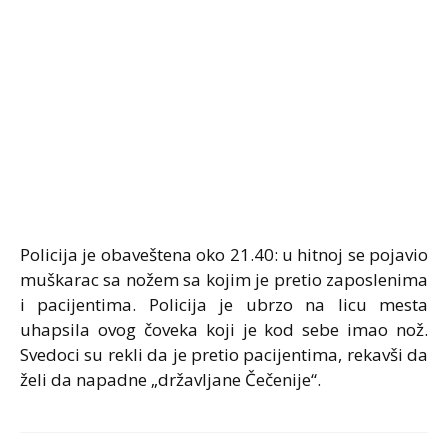
Policija je obaveštena oko 21.40: u hitnoj se pojavio
muškarac sa nožem sa kojim je pretio zaposlenima
i pacijentima. Policija je ubrzo na licu mesta
uhapsila ovog čoveka koji je kod sebe imao nož.
Svedoci su rekli da je pretio pacijentima, rekavši da
želi da napadne „državljane Čečenije“.