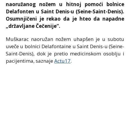
naoružanog nožem u hitnoj pomoći bolnice
Delafonten u Saint Denis-u (Seine-Saint-Denis).
Osumnjičeni je rekao da je hteo da napadne
„državljane Čečenije“.
Muškarac naoružan nožem uhapšen je u subotu
uveče u bolnici Delafontaine u Saint Denis-u (Seine-
Saint-Denis), dok je pretio medicinskom osoblju i
pacijentima, saznaje
Actu17
.