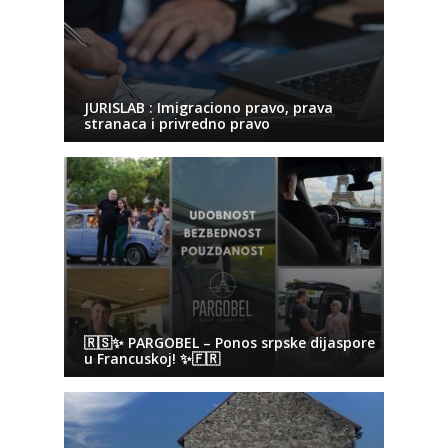
JURISLAB : Imigraciono pravo, prava
stranaca i privredno pravo
🇷🇸✨ PARGOBEL – Ponos srpske dijaspore
u Francuskoj! ✨🇫🇷