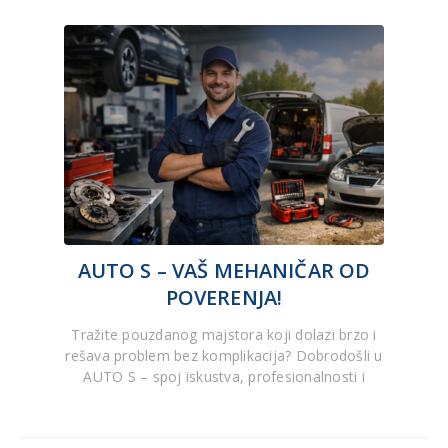
AUTO S – VAŠ MEHANIČAR OD
POVERENJA!
Tražite pouzdanog majstora koji dolazi brzo i
rešava problem bez komplikacija? Dobrodošli u
AUTO S – spoj iskustva, profesionalnosti i