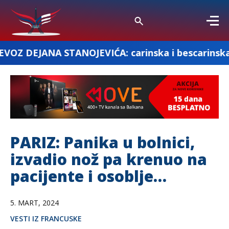
TANOJEVIĆA: carinska i bescarinska roba
PARIZ: Panika u bolnici,
izvadio nož pa krenuo na
pacijente i osoblje…
5. MART, 2024
VESTI IZ FRANCUSKE