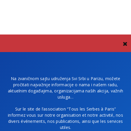
Na zvaničnom sajtu udruženja Svi Srbi u Parizu, možete
pročitati najvažnije informacije o nama i našem radu,
aktuelnim događajima, organizacijama naših akcija, važnih
usluga…
Sur le site de l’association “Tous les Serbes à Paris”
informez vous sur notre organisation et notre activité, nos
divers événements, nos publications, ainsi que les services
utiles.