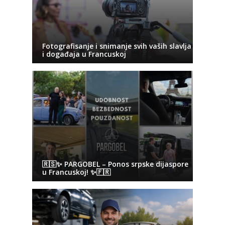
Fotografisanje i snimanje svih vaših slavlja
i događaja u Francuskoj
🇷🇸✨ PARGOBEL – Ponos srpske dijaspore
u Francuskoj! ✨🇫🇷