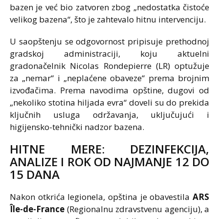
bazen je već bio zatvoren zbog „nedostatka čistoće
velikog bazena“, što je zahtevalo hitnu intervenciju.
U saopštenju se odgovornost pripisuje prethodnoj
gradskoj administraciji, koju aktuelni
gradonačelnik Nicolas Rondepierre (LR) optužuje
za „nemar“ i „neplaćene obaveze“ prema brojnim
izvođačima. Prema navodima opštine, dugovi od
„nekoliko stotina hiljada evra“ doveli su do prekida
ključnih usluga održavanja, uključujući i
higijensko-tehnički nadzor bazena.
HITNE MERE: DEZINFEKCIJA,
ANALIZE I ROK OD NAJMANJE 12 DO
15 DANA
Nakon otkrića legionela, opština je obavestila
ARS
Île-de-France
(Regionalnu zdravstvenu agenciju), a