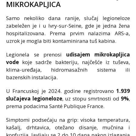
MIKROKAPLJICA
Samo nekoliko dana ranije, slučaj legioneloze
zabeležen je i u Ivry-sur-Seine, gde je jedna žena
hospitalizovana. Prema prvim nalazima ARS-a,
uzrok je mogla biti kontaminirana tuš kabina.
Legionela se prenosi
udisajem mikrokapljica
vode
koje sadrže bakteriju, najčešće iz tuševa,
klima-uređaja, hidromasažnih sistema ili
bazenskih instalacija.
U Francuskoj je 2024. godine registrovano
1.939
slučajeva legioneloze
, uz stopu smrtnosti od
9%
,
prema podacima Santé Publique France.
Simptomi podsećaju na grip: visoka temperatura,
kašalj, drhtavica, otežano disanje, mučnina i
konfuzija. Javljaju se 2 do 10 dana nakon izlaganja