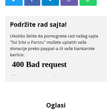
Podržite rad sajta!
Ukoliko želite da pomognete rad našeg sajta
"Svi Srbi u Parizu" možete uplatiti vaše
donacije preko paypal-a ili vaše bankarske
kartice.
Oglasi