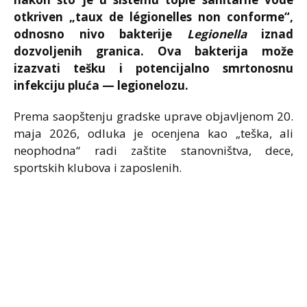
otkriven „taux de légionelles non conforme“,
odnosno nivo bakterije
Legionella
iznad
dozvoljenih granica. Ova bakterija može
izazvati tešku i potencijalno smrtonosnu
infekciju pluća — legionelozu.
Prema saopštenju gradske uprave objavljenom 20.
maja 2026, odluka je ocenjena kao „teška, ali
neophodna“ radi zaštite stanovništva, dece,
sportskih klubova i zaposlenih.