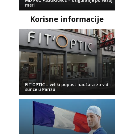
MD PRO ASSURANCE – osiguranje po vašoj
meri
Korisne informacije
FIT’OPTIC – veliki popust naočara za vid i
sunce u Parizu