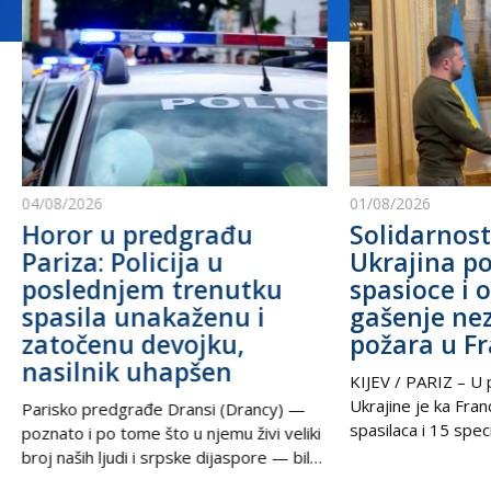
04/08/2026
01/08/2026
Horor u predgrađu
Solidarnost
Pariza: Policija u
Ukrajina po
poslednjem trenutku
spasioce i 
spasila unakaženu i
gašenje ne
zatočenu devojku,
požara u F
nasilnik uhapšen
KIJEV / PARIZ – U p
Ukrajine je ka Fra
Parisko predgrađe Dransi (Drancy) —
spasilaca i 15 speci
poznato i po tome što u njemu živi veliki
kako bi pomogli u g
broj naših ljudi i srpske dijaspore — bilo
šumskih požara koj
je poprište prave drame u noći između