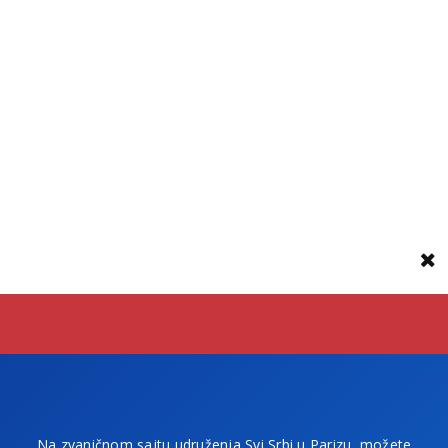
Na zvaničnom sajtu udruženja Svi Srbi u Parizu, možete