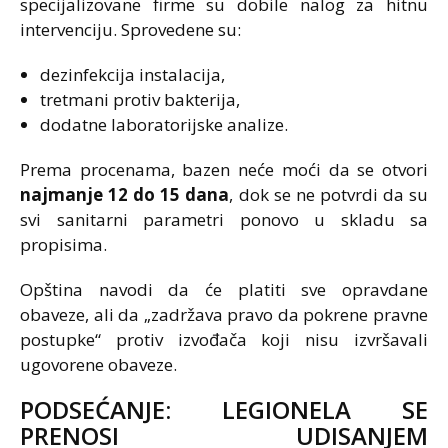
specijalizovane firme su dobile nalog za hitnu
intervenciju. Sprovedene su:
dezinfekcija instalacija,
tretmani protiv bakterija,
dodatne laboratorijske analize.
Prema procenama, bazen neće moći da se otvori
najmanje 12 do 15 dana
, dok se ne potvrdi da su
svi sanitarni parametri ponovo u skladu sa
propisima.
Opština navodi da će platiti sve opravdane
obaveze, ali da „zadržava pravo da pokrene pravne
postupke“ protiv izvođača koji nisu izvršavali
ugovorene obaveze.
PODSEĆANJE: LEGIONELA SE
PRENOSI UDISANJEM