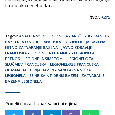
i traju oko nedelju dana.
izvor:
Actu
Tagovi:
ANALIZA VODE LEGIONELA
-
ARS ÎLE-DE-FRANCE
-
BAKTERIJA U VODI FRANCUSKA
-
DEZINFEKCIJA BAZENA
-
HITNO ZATVARANJE BAZENA
-
JAVNO ZDRAVLJE
FRANCUSKA
-
LEGIONELA LE RAINCY
-
LEGIONELA
PRENOS
-
LEGIONELA SIMPTOMI
-
LEGIONELOZA
SLUČAJEVI FRANCUSKA
-
LEGIONELOZE FRANCUSKA
-
OPASNA BAKTERIJA BAZEN
-
SANITARNA VODA
LEGIONELA
-
SEINE-SAINT-DENIS BAZEN
-
ZATVARANJE
BAZENA LEGIONELA
Podelite ovaj članak sa prijateljima: