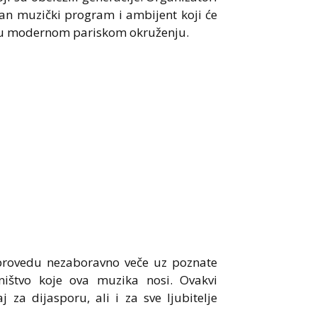
an muzički program i ambijent koji će
li u modernom pariskom okruženju.
 provedu nezaboravno veče uz poznate
ništvo koje ova muzika nosi. Ovakvi
a dijasporu, ali i za sve ljubitelje