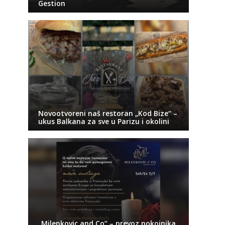
Gestion
Novootvoreni naš restoran „Kod Bize“ –
ukus Balkana za sve u Parizu i okolini
„Milenkovic and Co“ – prevoz pokojnika,