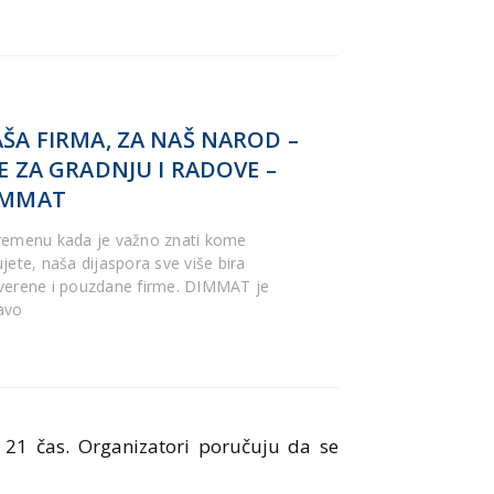
ŠA FIRMA, ZA NAŠ NAROD –
E ZA GRADNJU I RADOVE –
IMMAT
remenu kada je važno znati kome
ujete, naša dijaspora sve više bira
verene i pouzdane firme. DIMMAT je
avo
 21 čas. Organizatori poručuju da se