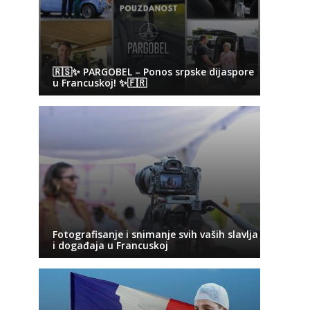
🇷🇸✨ PARGOBEL – Ponos srpske dijaspore
u Francuskoj! ✨🇫🇷
Fotografisanje i snimanje svih vaših slavlja
i događaja u Francuskoj