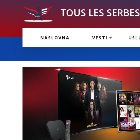
TOUS LES SERBES 
VESTI IZ FRANCU
OGL
NASLOVNA
VESTI
USL
VESTI IZ SRBIJE
VAŽ
VESTI IZ SVETA
KOR
INF