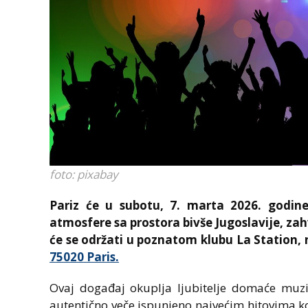
foto: pixabay
Pariz će u subotu, 7. marta 2026. godine
atmosfere sa prostora bivše Jugoslavije, zah
će se održati u poznatom klubu La Station, 
75020 Paris.
Ovaj događaj okuplja ljubitelje domaće muzik
autentično veče ispunjeno najvećim hitovima koj