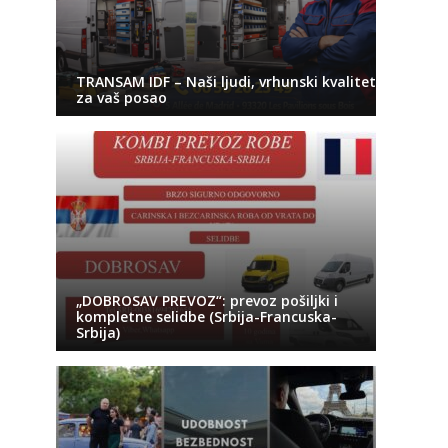
TRANSAM IDF – Naši ljudi, vrhunski kvalitet
za vaš posao
„DOBROSAV PREVOZ“: prevoz pošiljki i
kompletne selidbe (Srbija-Francuska-
Srbija)