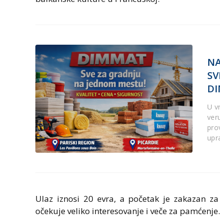
NA
SV
D
U v
ver
pro
upr
Ulaz iznosi 20 evra, a početak je zakazan za
očekuje veliko interesovanje i veče za pamćenje.