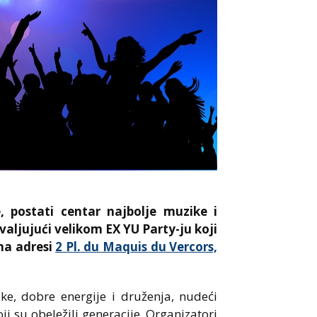
, postati centar najbolje muzike i
valjujući velikom EX YU Party-ju koji
na adresi
2 Pl. du Maquis du Vercors,
e, dobre energije i druženja, nudeći
i su obeležili generacije. Organizatori