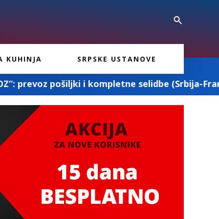
A KUHINJA
SRPSKE USTANOVE
pletne selidbe (Srbija-Francuska-Srbija)