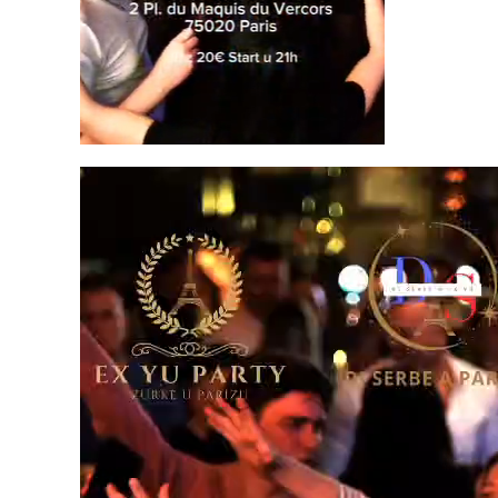
Pregledač
video
zapisa