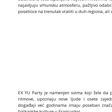
najavljuju vrhunsku atmosferu, pažljivo odabr
posetioce na trenutak vratiti u duh regiona, a
EX YU Party je namenjen svima koji žele da
ritmove, upoznaju nove ljude i osete zajed
događaji već godinama imaju poseban značaj z
balkanske kulture u Francuskoj.