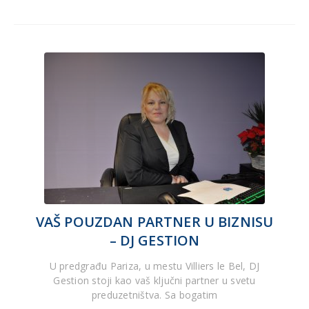
VAŠ POUZDAN PARTNER U BIZNISU
– DJ GESTION
U predgrađu Pariza, u mestu Villiers le Bel, DJ
Gestion stoji kao vaš ključni partner u svetu
preduzetništva. Sa bogatim