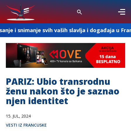
je svih vaših slavlja i događaja u Francuskoj
PARIZ: Ubio transrodnu
ženu nakon što je saznao
njen identitet
15. JUL, 2024
VESTI IZ FRANCUSKE