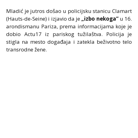
Mladić je jutros došao u policijsku stanicu Clamart
(Hauts-de-Seine) i izjavio da je
„izbo nekoga“
u 16.
arondismanu Pariza, prema informacijama koje je
dobio Actu17 iz pariskog tužilaštva. Policija je
stigla na mesto događaja i zatekla beživotno telo
transrodne žene.