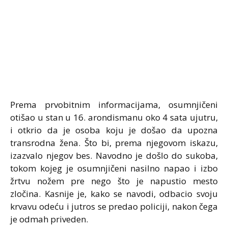
Prema prvobitnim informacijama, osumnjičeni
otišao u stan u 16. arondismanu oko 4 sata ujutru,
i otkrio da je osoba koju je došao da upozna
transrodna žena. Što bi, prema njegovom iskazu,
izazvalo njegov bes. Navodno je došlo do sukoba,
tokom kojeg je osumnjičeni nasilno napao i izbo
žrtvu nožem pre nego što je napustio mesto
zločina. Kasnije je, kako se navodi, odbacio svoju
krvavu odeću i jutros se predao policiji, nakon čega
je odmah priveden.