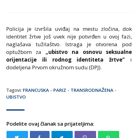
Policija je izvršila uviđaj na mestu zločina, dok
identitet žrtve još uvek nije potvrđen u ovoj fazi,
naglašava tužilaštvo. Istraga je otvorena pod
optužbom za
„ubistvo na osnovu seksualne
orijentacije ili rodnog identiteta žrtve“
i
dodeljena Prvom okružnom sudu (DPJ).
Tagovi:
FRANCUSKA
-
PARIZ
-
TRANSRODNAŽENA
-
UBISTVO
Podelite ovaj članak sa prijateljima: