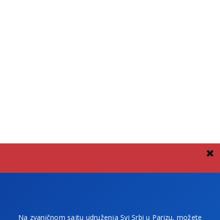
Na zvaničnom sajtu udruženja Svi Srbi u Parizu, možete