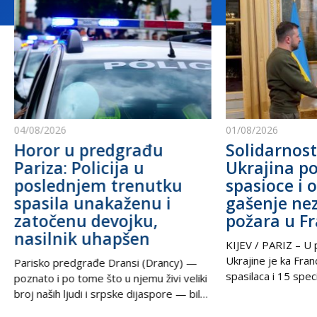
04/08/2026
01/08/2026
Horor u predgrađu
Solidarnost
Pariza: Policija u
Ukrajina po
poslednjem trenutku
spasioce i 
spasila unakaženu i
gašenje ne
zatočenu devojku,
požara u F
nasilnik uhapšen
KIJEV / PARIZ – U p
Ukrajine je ka Fra
Parisko predgrađe Dransi (Drancy) —
spasilaca i 15 speci
poznato i po tome što u njemu živi veliki
kako bi pomogli u g
broj naših ljudi i srpske dijaspore — bilo
šumskih požara koj
je poprište prave drame u noći između