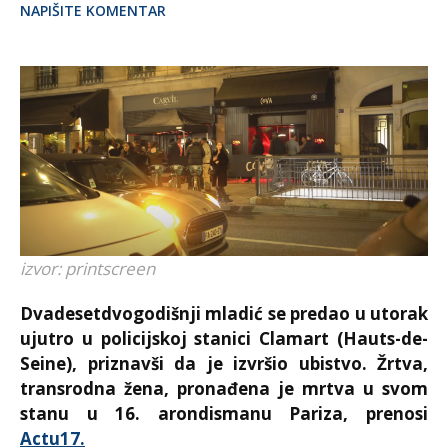
NAPIŠITE KOMENTAR
izvor: printscreen
Dvadesetdvogodišnji mladić se predao u utorak
ujutro u policijskoj stanici Clamart (Hauts-de-
Seine), priznavši da je izvršio ubistvo. Žrtva,
transrodna žena, pronađena je mrtva u svom
stanu u 16. arondismanu Pariza, prenosi
Actu17.