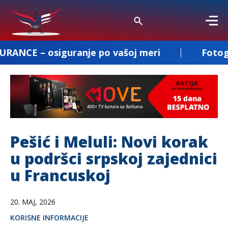
guranje po vašoj meri
Fotografisanje i s
Pešić i Meluli: Novi korak
u podršci srpskoj zajednici
u Francuskoj
20. MAJ, 2026
KORISNE INFORMACIJE