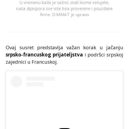
U vremenu kada je važno znati kome verujete,
naša dijaspora sve više bira proverene i pouzdane
firme. DIMMAT je upravo
Ovaj susret predstavlja važan korak u jačanju
srpsko‑francuskog prijateljstva
i podršci srpskoj
zajednici u Francuskoj.