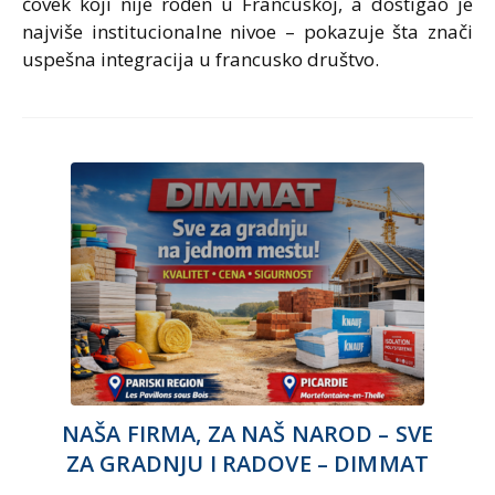
čovek koji nije rođen u Francuskoj, a dostigao je
najviše institucionalne nivoe – pokazuje šta znači
uspešna integracija u francusko društvo.
NAŠA FIRMA, ZA NAŠ NAROD – SVE
ZA GRADNJU I RADOVE – DIMMAT