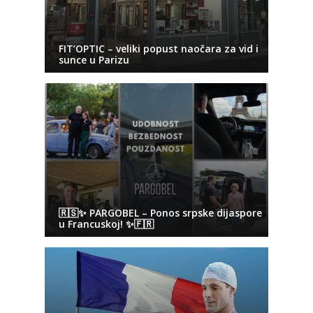
FIT’OPTIC – veliki popust naočara za vid i
sunce u Parizu
🇷🇸✨ PARGOBEL – Ponos srpske dijaspore
u Francuskoj! ✨🇫🇷