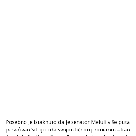
Posebno je istaknuto da je senator Meluli više puta
posećivao Srbiju i da svojim ličnim primerom – kao