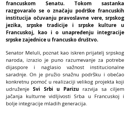
francuskom Senatu. Tokom sastanka
razgovaralo se o značaju podrške francuskih
institucija očuvanju pravoslavne vere, srpskog
jezika, srpske tradicije i srpske kulture u
Francuskoj, kao i o unapređenju integracije
srpske zajednice u francusko društvo.
Senator Meluli, poznat kao iskren prijatelj srpskog
naroda, izrazio je puno razumevanje za potrebe
dijaspore i naglasio važnost institucionalne
saradnje. On je pružio snažnu podršku i obećao
konkretnu pomoć u realizaciji velikog projekta koji
udruženje
Svi Srbi u Parizu
razvija sa ciljem
jačanja kulturne vidljivosti Srba u Francuskoj i
bolje integracije mladih generacija.