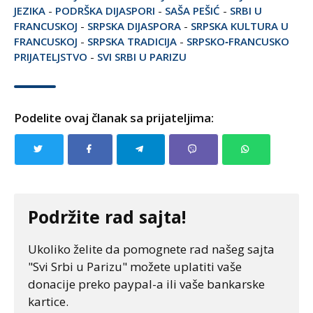
JEZIKA
-
PODRŠKA DIJASPORI
-
SAŠA PEŠIĆ
-
SRBI U
FRANCUSKOJ
-
SRPSKA DIJASPORA
-
SRPSKA KULTURA U
FRANCUSKOJ
-
SRPSKA TRADICIJA
-
SRPSKO‑FRANCUSKO
PRIJATELJSTVO
-
SVI SRBI U PARIZU
Podelite ovaj članak sa prijateljima:
Podržite rad sajta!
Ukoliko želite da pomognete rad našeg sajta
"Svi Srbi u Parizu" možete uplatiti vaše
donacije preko paypal-a ili vaše bankarske
kartice.