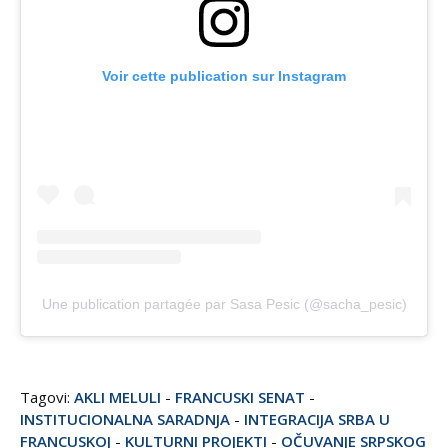
Voir cette publication sur Instagram
Une publication partagée par Sasa Pesic (@sacha_pesic)
Tagovi:
AKLI MELULI
-
FRANCUSKI SENAT
-
INSTITUCIONALNA SARADNJA
-
INTEGRACIJA SRBA U
FRANCUSKOJ
-
KULTURNI PROJEKTI
-
OČUVANJE SRPSKOG