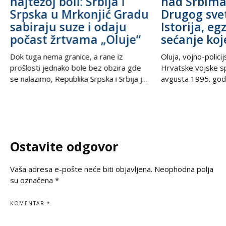
najtežoj boli: Srbija i
nad Srbim
Srpska u Mrkonjić Gradu
Drugog sve
sabiraju suze i odaju
Istorija, eg
počast žrtvama „Oluje“
sećanje koj
Dok tuga nema granice, a rane iz
Oluja, vojno-polici
prošlosti jednako bole bez obzira gde
Hrvatske vojske s
se nalazimo, Republika Srpska i Srbija još
avgusta 1995. godi
jednom stoje ruku pod ruku – ujedinjene
od najbolnijih i najt
u dostojanstvu, molitvi i trajnom
savremenoj istorij
sećanju. U trenucima kada se prisećamo
Srbe širom sveta,
najcrnjih dana naše istorije, kada su
Krajišnike i njihov
kolone progranih nosile samo nadu i
samo vojna akcija
Ostavite odgovor
suze, nesalomivo jedinstvo dva krila
egzodusa, stradanj
vekovnih ognjišta.
datum
Vaša adresa e-pošte neće biti objavljena.
Neophodna polja
su označena
*
KOMENTAR
*