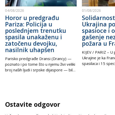
04/08/2026
01/08/2026
Horor u predgrađu
Solidarnost
Pariza: Policija u
Ukrajina po
poslednjem trenutku
spasioce i 
spasila unakaženu i
gašenje ne
zatočenu devojku,
požara u F
nasilnik uhapšen
KIJEV / PARIZ – U p
Ukrajine je ka Fra
Parisko predgrađe Dransi (Drancy) —
spasilaca i 15 speci
poznato i po tome što u njemu živi veliki
kako bi pomogli u g
broj naših ljudi i srpske dijaspore — bilo
šumskih požara koj
je poprište prave drame u noći između
pustoše jugozapad
petka i subote. Zahvaljujući izuzetnoj
Ova pomoć rezultat
upornosti i profesionalizmu policijskih
tokom nedelje u t
službenika, iz zaključanog stana spasena
postigli ukrajinski
je mlada žena koja je pretrpela brutalno
Ostavite odgovor
Zelenski i predsed
vršnjačko i partnerovo nasilje i