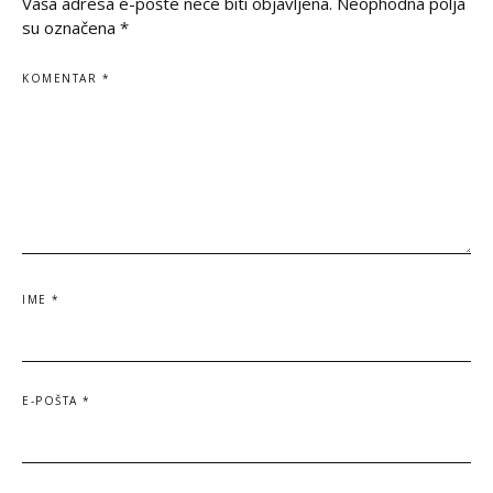
Vaša adresa e-pošte neće biti objavljena.
Neophodna polja
su označena
*
KOMENTAR
*
IME
*
E-POŠTA
*