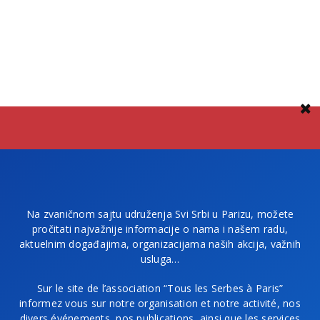
Na zvaničnom sajtu udruženja Svi Srbi u Parizu, možete
pročitati najvažnije informacije o nama i našem radu,
aktuelnim događajima, organizacijama naših akcija, važnih
usluga…
Sur le site de l’association “Tous les Serbes à Paris”
informez vous sur notre organisation et notre activité, nos
divers événements, nos publications, ainsi que les services