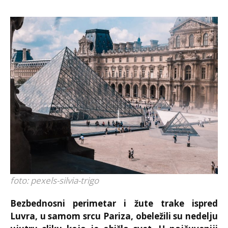
foto: pexels-silvia-trigo
Bezbednosni perimetar i žute trake ispred
Luvra, u samom srcu Pariza, obeležili su nedelju