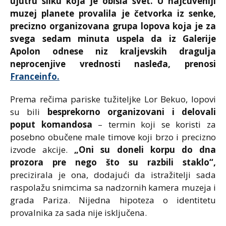
ujutru sliku koja je obišla svet. U najčuveniji
muzej planete provalila je četvorka iz senke,
precizno organizovana grupa lopova koja je za
svega sedam minuta uspela da iz Galerije
Apolon odnese niz kraljevskih dragulja
neprocenjive vrednosti nasleđa, prenosi
Franceinfo.
Prema rečima pariske tužiteljke Lor Bekuo, lopovi
su bili
besprekorno organizovani i delovali
poput komandosa
– termin koji se koristi za
posebno obučene male timove koji brzo i precizno
izvode akcije.
„Oni su doneli korpu do dna
prozora pre nego što su razbili staklo“,
precizirala je ona, dodajući da istražitelji sada
raspolažu snimcima sa nadzornih kamera muzeja i
grada Pariza. Nijedna hipoteza o identitetu
provalnika za sada nije isključena.