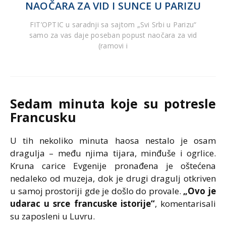
NAOČARA ZA VID I SUNCE U PARIZU
FIT’OPTIC u saradnji sa sajtom „Svi Srbi u Parizu“
samo za vas daje poseban popust naočara za vid
(ramovi i
Sedam minuta koje su potresle
Francusku
U tih nekoliko minuta haosa nestalo je osam
dragulja – među njima tijara, minđuše i ogrlice.
Kruna carice Evgenije pronađena je oštećena
nedaleko od muzeja, dok je drugi dragulj otkriven
u samoj prostoriji gde je došlo do provale.
„Ovo je
udarac u srce francuske istorije“
, komentarisali
su zaposleni u Luvru.