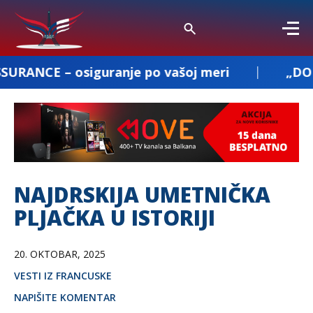
osiguranje po vašoj meri
„DOBROSAV PREV
NAJDRSKIJA UMETNIČKA
PLJAČKA U ISTORIJI
20. OKTOBAR, 2025
VESTI IZ FRANCUSKE
NAPIŠITE KOMENTAR