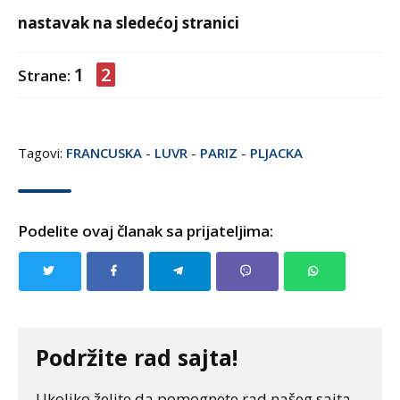
nastavak na sledećoj stranici
1
2
Strane:
Tagovi:
FRANCUSKA
-
LUVR
-
PARIZ
-
PLJACKA
Podelite ovaj članak sa prijateljima:
Podržite rad sajta!
Ukoliko želite da pomognete rad našeg sajta