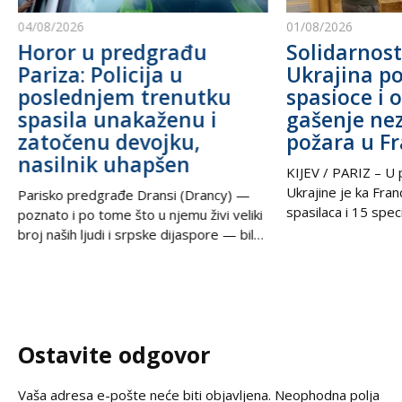
04/08/2026
01/08/2026
Horor u predgrađu
Solidarnost
Pariza: Policija u
Ukrajina po
poslednjem trenutku
spasioce i 
spasila unakaženu i
gašenje ne
zatočenu devojku,
požara u F
nasilnik uhapšen
KIJEV / PARIZ – U p
Ukrajine je ka Fra
Parisko predgrađe Dransi (Drancy) —
spasilaca i 15 speci
poznato i po tome što u njemu živi veliki
kako bi pomogli u g
broj naših ljudi i srpske dijaspore — bilo
šumskih požara koj
je poprište prave drame u noći između
pustoše jugozapad
petka i subote. Zahvaljujući izuzetnoj
Ova pomoć rezultat
upornosti i profesionalizmu policijskih
tokom nedelje u t
službenika, iz zaključanog stana spasena
postigli ukrajinski
je mlada žena koja je pretrpela brutalno
Ostavite odgovor
Zelenski i predsed
vršnjačko i partnerovo nasilje i
Vaša adresa e-pošte neće biti objavljena.
Neophodna polja