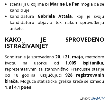
scenariji u kojima bi
Marine Le Pen
mogla da se
kandiduje,
kandidatura
Gabriela Attala
, koji je svoju
kandidaturu objavio tek nakon sprovođenja
ankete.
KAKO JE SPROVEDENO
ISTRAŽIVANJE?
Sondiranje je sprovedeno
20. i 21. maja
, metodom
kvota, na uzorku od
1.005 ispitanika
,
reprezentativnih za stanovništvo Francuske starije
od 18 godina, uključujući
928 registrovanih
birača
. Moguća statistička greška kreće se između
1,8 i 4,1 poen
.
izvor:
BFMTV