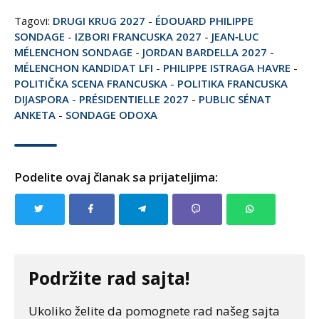
Tagovi:
DRUGI KRUG 2027
-
ÉDOUARD PHILIPPE
SONDAGE
-
IZBORI FRANCUSKA 2027
-
JEAN‑LUC
MÉLENCHON SONDAGE
-
JORDAN BARDELLA 2027
-
MÉLENCHON KANDIDAT LFI
-
PHILIPPE ISTRAGA HAVRE
-
POLITIČKA SCENA FRANCUSKA
-
POLITIKA FRANCUSKA
DIJASPORA
-
PRÉSIDENTIELLE 2027
-
PUBLIC SÉNAT
ANKETA
-
SONDAGE ODOXA
Podelite ovaj članak sa prijateljima:
Podržite rad sajta!
Ukoliko želite da pomognete rad našeg sajta