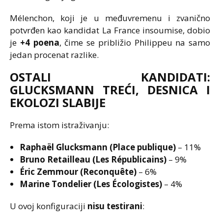
Mélenchon, koji je u međuvremenu i zvanično
potvrđen kao kandidat La France insoumise, dobio
je
+4 poena
, čime se približio Philippeu na samo
jedan procenat razlike.
OSTALI KANDIDATI:
GLUCKSMANN TREĆI, DESNICA I
EKOLOZI SLABIJE
Prema istom istraživanju:
Raphaël Glucksmann (Place publique)
– 11%
Bruno Retailleau (Les Républicains)
– 9%
Éric Zemmour (Reconquête)
– 6%
Marine Tondelier (Les Écologistes)
– 4%
U ovoj konfiguraciji
nisu testirani
: