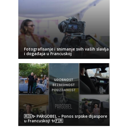
Fotografisanje i snimanje svih vaših slavlja
i događaja u Francuskoj
🇷🇸✨ PARGOBEL – Ponos srpske dijaspore
u Francuskoj! ✨🇫🇷