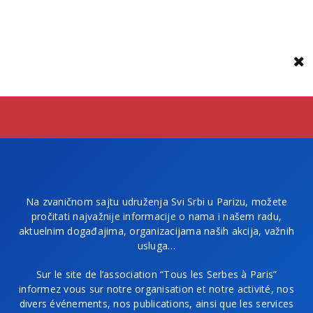
Na zvaničnom sajtu udruženja Svi Srbi u Parizu, možete
pročitati najvažnije informacije o nama i našem radu,
aktuelnim događajima, organizacijama naših akcija, važnih
usluga…
Sur le site de l’association “Tous les Serbes à Paris”
informez vous sur notre organisation et notre activité, nos
divers événements, nos publications, ainsi que les services