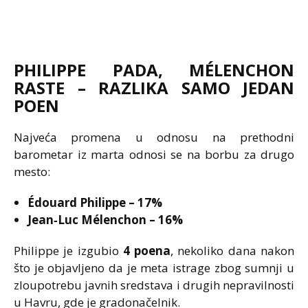
PHILIPPE PADA, MÉLENCHON
RASTE – RAZLIKA SAMO JEDAN
POEN
Najveća promena u odnosu na prethodni
barometar iz marta odnosi se na borbu za drugo
mesto:
Édouard Philippe – 17%
Jean‑Luc Mélenchon – 16%
Philippe je izgubio
4 poena
, nekoliko dana nakon
što je objavljeno da je meta istrage zbog sumnji u
zloupotrebu javnih sredstava i drugih nepravilnosti
u Havru, gde je gradonačelnik.