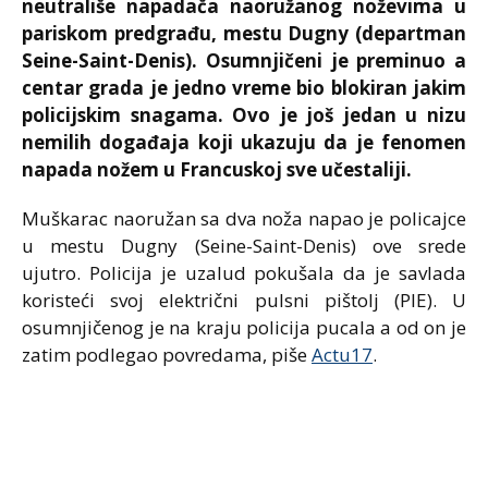
neutrališe napadača naoružanog noževima u
pariskom predgrađu, mestu Dugny (departman
Seine-Saint-Denis). Osumnjičeni je preminuo a
centar grada je jedno vreme bio blokiran jakim
policijskim snagama. Ovo je još jedan u nizu
nemilih događaja koji ukazuju da je fenomen
napada nožem u Francuskoj sve učestaliji.
Muškarac naoružan sa dva noža napao je policajce
u mestu Dugny (Seine-Saint-Denis) ove srede
ujutro. Policija je uzalud pokušala da je savlada
koristeći svoj električni pulsni pištolj (PIE). U
osumnjičenog je na kraju policija pucala a od on je
zatim podlegao povredama, piše
Actu17
.