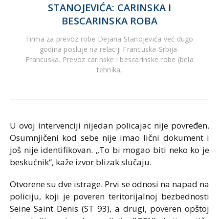
STANOJEVIĆA: CARINSKA I
BESCARINSKA ROBA
Firma za prevoz robe Dejana Stanojevića već dugo
godina posluje na relaciji Francuska-Srbija-
Francuska. Prevoz carinske i bescarinske robe (bela
tehnika,
U ovoj intervenciji nijedan policajac nije povređen.
Osumnjičeni kod sebe nije imao lični dokument i
još nije identifikovan. „To bi mogao biti neko ko je
beskućnik“, kaže izvor blizak slučaju.
Otvorene su dve istrage. Prvi se odnosi na napad na
policiju, koji je poveren teritorijalnoj bezbednosti
Seine Saint Denis (ST 93), a drugi, poveren opštoj