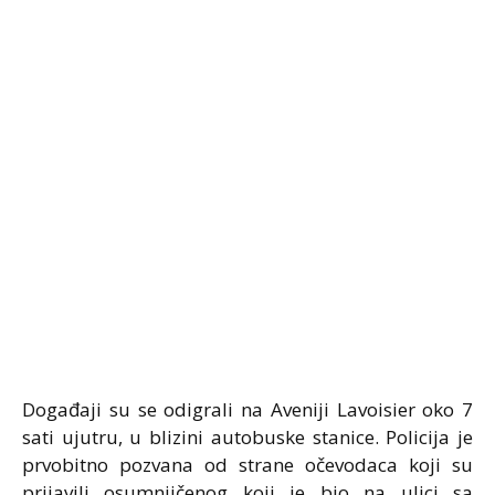
Događaji su se odigrali na Aveniji Lavoisier oko 7
sati ujutru, u blizini autobuske stanice. Policija je
prvobitno pozvana od strane očevodaca koji su
prijavili osumnjičenog koji je bio na ulici sa