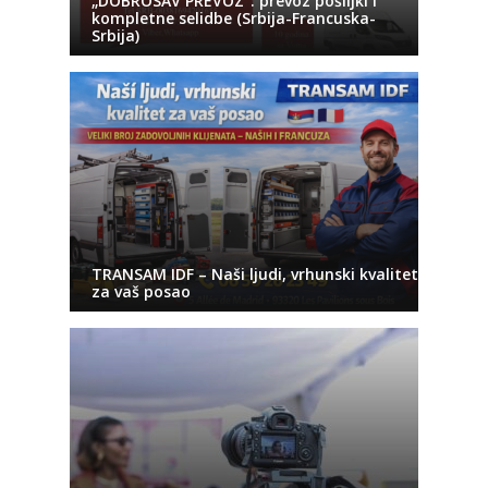
„DOBROSAV PREVOZ“: prevoz pošiljki i
kompletne selidbe (Srbija-Francuska-
Srbija)
TRANSAM IDF – Naši ljudi, vrhunski kvalitet
za vaš posao