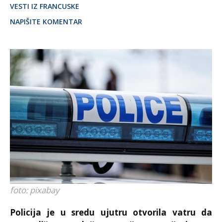
VESTI IZ FRANCUSKE
NAPIŠITE KOMENTAR
foto: pixabay
Policija je u sredu ujutru otvorila vatru da