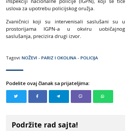
inspekciji nacionalne policije (IGPN), koji se tiče
uslova za upotrebu policijskog oružja.
Zvaničnici koji su intervenisali saslušani su u
prostorijama IGPN-a u okviru uobičajnog
saslušanja, precizira drugi izvor.
Tagovi:
NOŽEVI
-
PARIZ I OKOLINA
-
POLICIJA
Podelite ovaj članak sa prijateljima:
Podržite rad sajta!