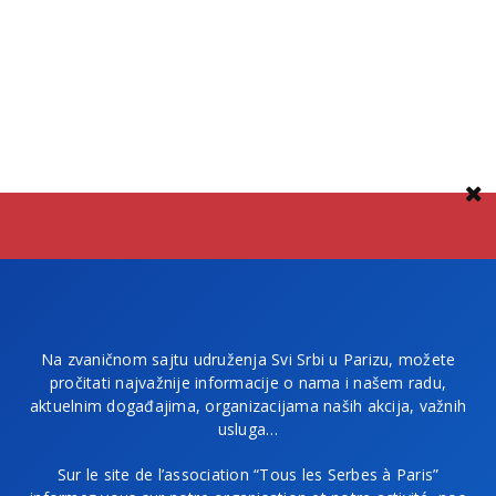
Na zvaničnom sajtu udruženja Svi Srbi u Parizu, možete
pročitati najvažnije informacije o nama i našem radu,
aktuelnim događajima, organizacijama naših akcija, važnih
usluga…
Sur le site de l’association “Tous les Serbes à Paris”