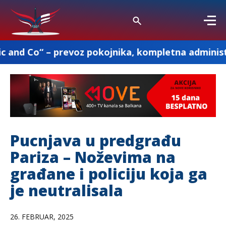
prevoz pokojnika, kompletna administracija i osta
Pucnjava u predgrađu
Pariza – Noževima na
građane i policiju koja ga
je neutralisala
26. FEBRUAR, 2025