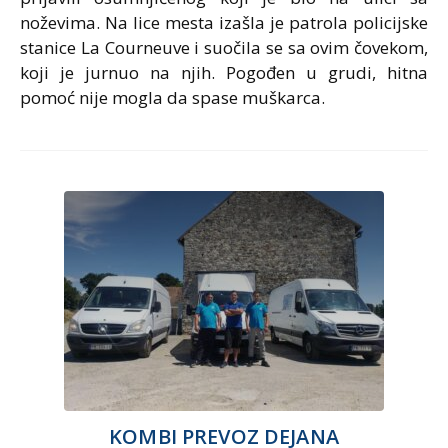
noževima. Na lice mesta izašla je patrola policijske
stanice La Courneuve i suočila se sa ovim čovekom,
koji je jurnuo na njih. Pogođen u grudi, hitna
pomoć nije mogla da spase muškarca.
KOMBI PREVOZ DEJANA