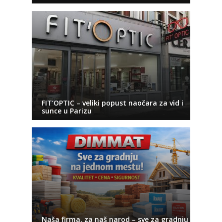
FIT’OPTIC – veliki popust naočara za vid i
sunce u Parizu
Naša firma, za naš narod – sve za gradnju