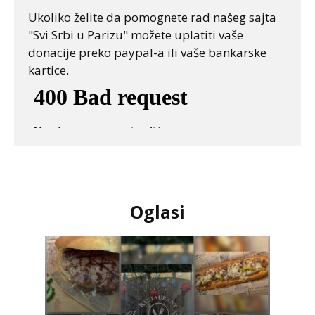
Ukoliko želite da pomognete rad našeg sajta
"Svi Srbi u Parizu" možete uplatiti vaše
donacije preko paypal-a ili vaše bankarske
kartice.
Oglasi