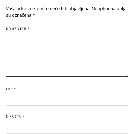
Vaša adresa e-pošte neće biti objavljena.
Neophodna polja
su označena
*
KOMENTAR
*
IME
*
E-POŠTA
*