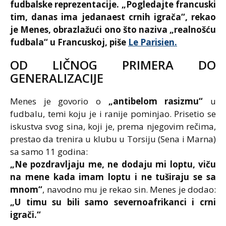
fudbalske reprezentacije. „Pogledajte francuski
tim, danas ima jedanaest crnih igrača“, rekao
je Menes, obrazlažući ono što naziva „realnošću
fudbala“ u Francuskoj, piše
Le Parisien.
OD LIČNOG PRIMERA DO
GENERALIZACIJE
Menes je govorio o
„antibelom rasizmu“
u
fudbalu, temi koju je i ranije pominjao. Prisetio se
iskustva svog sina, koji je, prema njegovim rečima,
prestao da trenira u klubu u Torsiju (Sena i Marna)
sa samo 11 godina:
„Ne pozdravljaju me, ne dodaju mi loptu, viču
na mene kada imam loptu i ne tuširaju se sa
mnom“
, navodno mu je rekao sin. Menes je dodao:
„U timu su bili samo severnoafrikanci i crni
igrači.“