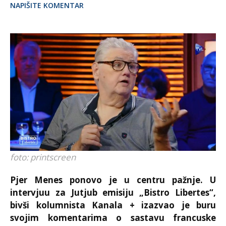
NAPIŠITE KOMENTAR
foto: printscreen
Pjer Menes ponovo je u centru pažnje. U
intervjuu za Jutjub emisiju „Bistro Libertes“,
bivši kolumnista Kanala + izazvao je buru
svojim komentarima o sastavu francuske