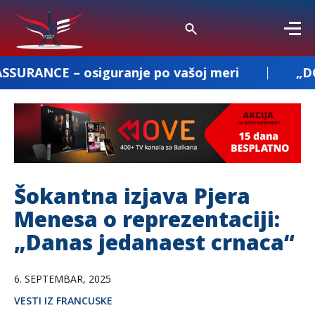
siguranje po vašoj meri
„DOBROSAV PREVO
Šokantna izjava Pjera
Menesa o reprezentaciji:
„Danas jedanaest crnaca“
6. SEPTEMBAR, 2025
VESTI IZ FRANCUSKE