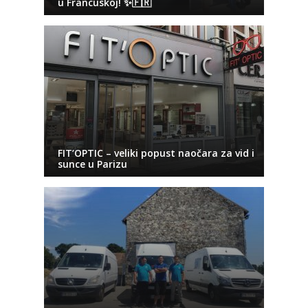
u Francuskoj! ✨🇫🇷
FIT’OPTIC – veliki popust naočara za vid i
sunce u Parizu