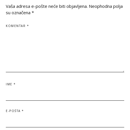
Vaša adresa e-pošte neće biti objavljena.
Neophodna polja
su označena
*
KOMENTAR
*
IME
*
E-POŠTA
*