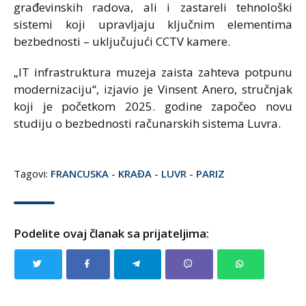
građevinskih radova, ali i zastareli tehnološki
sistemi koji upravljaju ključnim elementima
bezbednosti – uključujući CCTV kamere.
„IT infrastruktura muzeja zaista zahteva potpunu
modernizaciju“, izjavio je Vinsent Anero, stručnjak
koji je početkom 2025. godine započeo novu
studiju o bezbednosti računarskih sistema Luvra.
Tagovi:
FRANCUSKA
-
KRAĐA
-
LUVR
-
PARIZ
Podelite ovaj članak sa prijateljima: