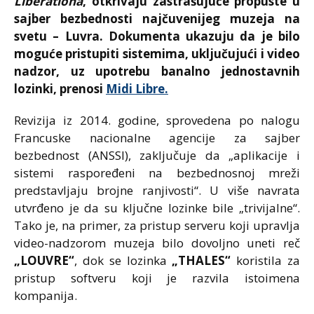
Libérationa
, otkrivaju zastrašujuće propuste u
sajber bezbednosti najčuvenijeg muzeja na
svetu – Luvra. Dokumenta ukazuju da je bilo
moguće pristupiti sistemima, uključujući i video
nadzor, uz upotrebu banalno jednostavnih
lozinki, prenosi
Midi Libre.
Revizija iz 2014. godine, sprovedena po nalogu
Francuske nacionalne agencije za sajber
bezbednost (ANSSI), zaključuje da „aplikacije i
sistemi raspoređeni na bezbednosnoj mreži
predstavljaju brojne ranjivosti“. U više navrata
utvrđeno je da su ključne lozinke bile „trivijalne“.
Tako je, na primer, za pristup serveru koji upravlja
video-nadzorom muzeja bilo dovoljno uneti reč
„LOUVRE“
, dok se lozinka
„THALES“
koristila za
pristup softveru koji je razvila istoimena
kompanija.