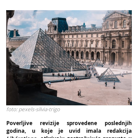
foto: pexels-silvia-trigo
Poverljive revizije sprovedene poslednjih
godina, u koje je uvid imala redakcija