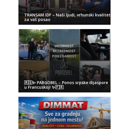
TRANSAM IDF – Naši ljudi, vrhunski kvalitet
za vaš posao
🇷🇸✨ PARGOBEL – Ponos srpske dijaspore
u Francuskoj! ✨🇫🇷