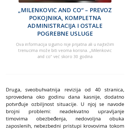
„MILENKOVIC AND CO“ – PREVOZ
POKOJNIKA, KOMPLETNA
ADMINISTRACIJA I OSTALE
POGREBNE USLUGE
Ova informacija sigurno nije prijatna ali u najtežim
trenucima može biti veoma korisna. „Milenkovic
and co“ već skoro 30 godina
Druga, sveobuhvatnija revizija od 40 stranica,
sprovedena oko godinu dana kasnije, dodatno
potvrđuje ozbiljnost situacije. U njoj se navode
brojni problemi: neadekvatno upravljanje
timovima obezbeđenja, nedovoljna obuka
zaposlenih, nebezbedni pristupi krovovima tokom