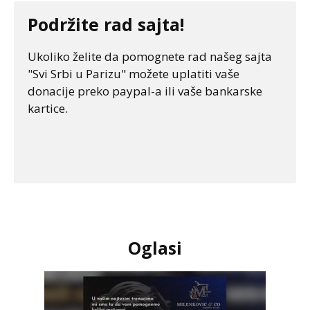
Podržite rad sajta!
Ukoliko želite da pomognete rad našeg sajta
"Svi Srbi u Parizu" možete uplatiti vaše
donacije preko paypal-a ili vaše bankarske
kartice.
Oglasi