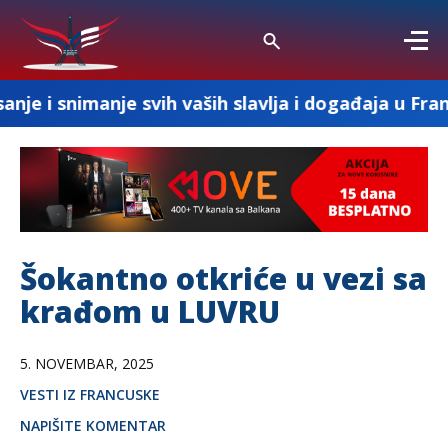
e svih vaših slavlja i događaja u Francuskoj
Šokantno otkriće u vezi sa
krađom u LUVRU
5. NOVEMBAR, 2025
VESTI IZ FRANCUSKE
NAPIŠITE KOMENTAR