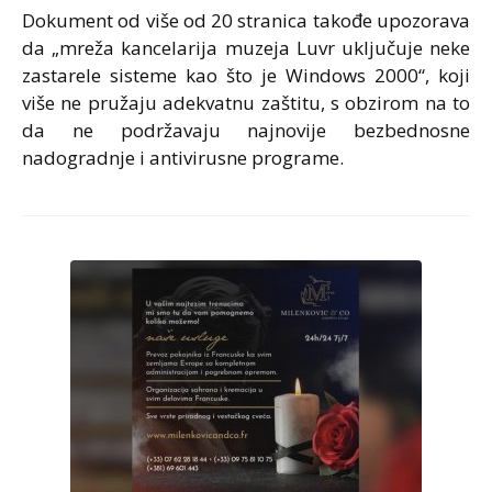
Dokument od više od 20 stranica takođe upozorava
da „mreža kancelarija muzeja Luvr uključuje neke
zastarele sisteme kao što je Windows 2000“, koji
više ne pružaju adekvatnu zaštitu, s obzirom na to
da ne podržavaju najnovije bezbednosne
nadogradnje i antivirusne programe.