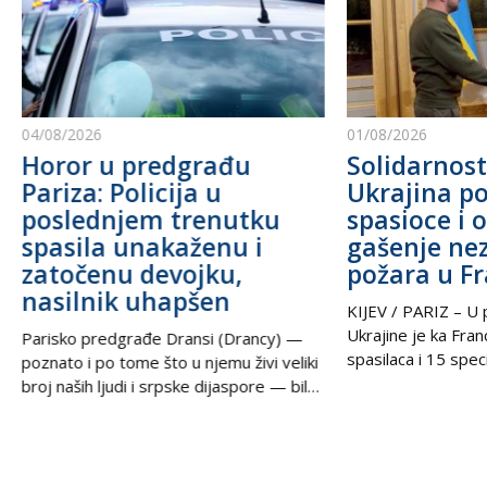
04/08/2026
01/08/2026
Horor u predgrađu
Solidarnost
Pariza: Policija u
Ukrajina po
poslednjem trenutku
spasioce i 
spasila unakaženu i
gašenje ne
zatočenu devojku,
požara u F
nasilnik uhapšen
KIJEV / PARIZ – U p
Ukrajine je ka Fra
Parisko predgrađe Dransi (Drancy) —
spasilaca i 15 speci
poznato i po tome što u njemu živi veliki
kako bi pomogli u g
broj naših ljudi i srpske dijaspore — bilo
šumskih požara koj
je poprište prave drame u noći između
pustoše jugozapad
petka i subote. Zahvaljujući izuzetnoj
Ova pomoć rezultat
upornosti i profesionalizmu policijskih
tokom nedelje u t
službenika, iz zaključanog stana spasena