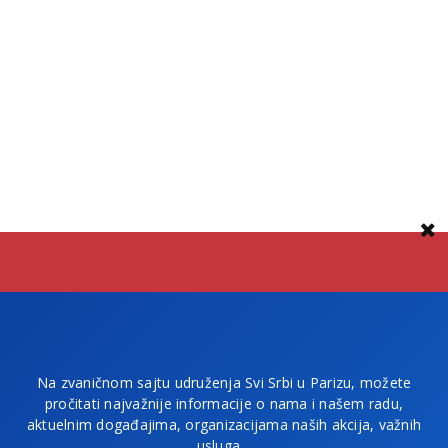
Na zvaničnom sajtu udruženja Svi Srbi u Parizu, možete
pročitati najvažnije informacije o nama i našem radu,
aktuelnim događajima, organizacijama naših akcija, važnih
usluga…