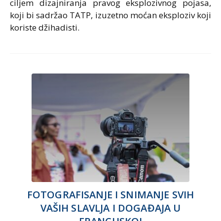
ciljem dizajniranja pravog eksplozivnog pojasa,
koji bi sadržao TATP, izuzetno moćan eksploziv koji
koriste džihadisti.
FOTOGRAFISANJE I SNIMANJE SVIH
VAŠIH SLAVLJA I DOGAĐAJA U