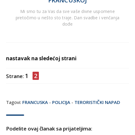
FRANCUSKOJ
Mi smo tu za Vas da sve vaše divne uspomene
pretočimo u nešto sto traje. Dan svadbe i venčanja
dođe
nastavak na sledećoj strani
1
2
Strane:
Tagovi:
FRANCUSKA
-
POLICIJA
-
TERORISTIČKI NAPAD
Podelite ovaj članak sa prijateljima: