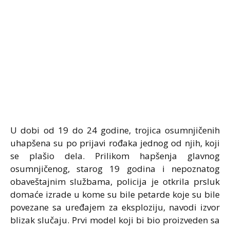
U dobi od 19 do 24 godine, trojica osumnjičenih
uhapšena su po prijavi rođaka jednog od njih, koji
se plašio dela. Prilikom hapšenja glavnog
osumnjičenog, starog 19 godina i nepoznatog
obaveštajnim službama, policija je otkrila prsluk
domaće izrade u kome su bile petarde koje su bile
povezane sa uređajem za eksploziju, navodi izvor
blizak slučaju. Prvi model koji bi bio proizveden sa