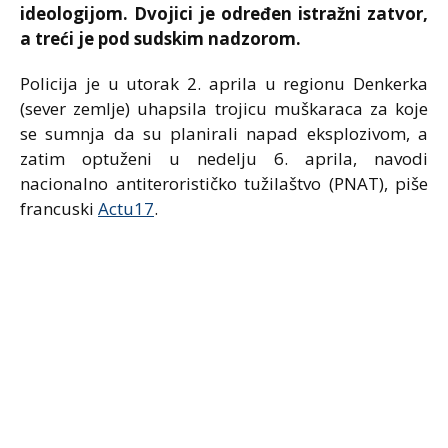
ideologijom. Dvojici je određen istražni zatvor,
a treći je pod sudskim nadzorom.
Policija je u utorak 2. aprila u regionu Denkerka
(sever zemlje) uhapsila trojicu muškaraca za koje
se sumnja da su planirali napad eksplozivom, a
zatim optuženi u nedelju 6. aprila, navodi
nacionalno antiterorističko tužilaštvo (PNAT), piše
francuski
Actu17
.