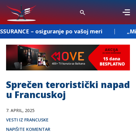
iguranje po vašoj meri
„Milenkovic and 
Sprečen teroristički napad
u Francuskoj
7. APRIL, 2025
VESTI IZ FRANCUSKE
NAPIŠITE KOMENTAR