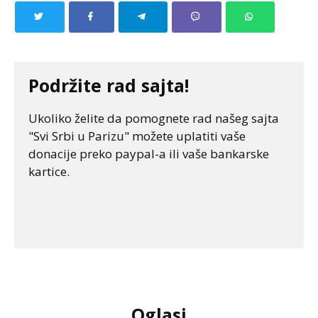
Podržite rad sajta!
Ukoliko želite da pomognete rad našeg sajta
"Svi Srbi u Parizu" možete uplatiti vaše
donacije preko paypal-a ili vaše bankarske
kartice.
Oglasi