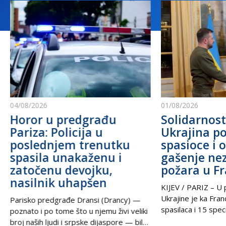
04/08/2026
01/08/2026
Horor u predgrađu
Solidarnost
Pariza: Policija u
Ukrajina po
poslednjem trenutku
spasioce i 
spasila unakaženu i
gašenje ne
zatočenu devojku,
požara u F
nasilnik uhapšen
KIJEV / PARIZ – U p
Ukrajine je ka Fra
Parisko predgrađe Dransi (Drancy) —
spasilaca i 15 speci
poznato i po tome što u njemu živi veliki
kako bi pomogli u g
broj naših ljudi i srpske dijaspore — bilo