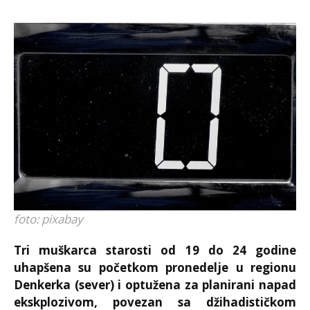
foto: pixabay
Tri muškarca starosti od 19 do 24 godine
uhapšena su početkom pronedelje u regionu
Denkerka (sever) i optužena za planirani napad
ekskplozivom, povezan sa džihadističkom