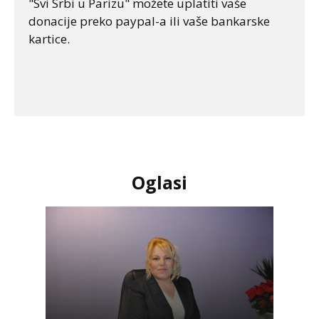
"Svi Srbi u Parizu" možete uplatiti vaše
donacije preko paypal-a ili vaše bankarske
kartice.
Oglasi