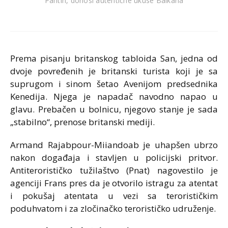
Pantin, donosi autentične ukuse Balkana
Prema pisanju britanskog tabloida San, jedna od
dvoje povređenih je britanski turista koji je sa
suprugom i sinom šetao Avenijom predsednika
Kenedija. Njega je napadač navodno napao u
glavu. Prebačen u bolnicu, njegovo stanje je sada
„stabilno“, prenose britanski mediji.
Armand Rajabpour-Miiandoab je uhapšen ubrzo
nakon događaja i stavljen u policijski pritvor.
Antiterorističko tužilaštvo (Pnat) nagovestilo je
agenciji Frans pres da je otvorilo istragu za atentat
i pokušaj atentata u vezi sa terorističkim
poduhvatom i za zločinačko terorističko udruženje.