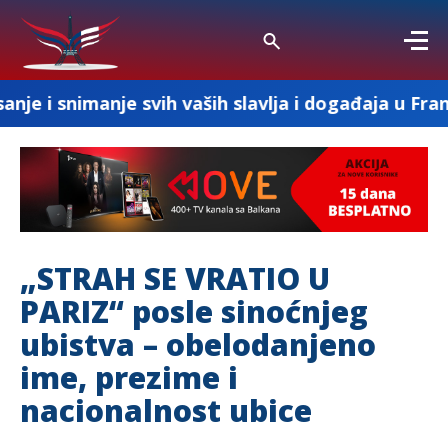
je svih vaših slavlja i događaja u Francuskoj
„STRAH SE VRATIO U
PARIZ“ posle sinoćnjeg
ubistva – obelodanjeno
ime, prezime i
nacionalnost ubice