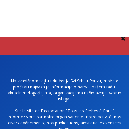
Na zvaničnom sajtu udruženja Svi Srbi u Parizu, možete
pročitati najvažnije informacije o nama i našem radu,
aktuelnim događajima, organizacijama naših akcija, važnih
usluga…
Sur le site de l’association “Tous les Serbes à Paris”
informez vous sur notre organisation et notre activité, nos
divers événements, nos publications, ainsi que les services
utiles.