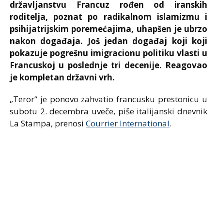
državljanstvu Francuz rođen od iranskih
roditelja, poznat po radikalnom islamizmu i
psihijatrijskim poremećajima, uhapšen je ubrzo
nakon događaja. Još jedan događaj koji koji
pokazuje pogrešnu imigracionu politiku vlasti u
Francuskoj u poslednje tri decenije. Reagovao
je kompletan državni vrh.
„Teror“ je ponovo zahvatio francusku prestonicu u
subotu 2. decembra uveče, piše italijanski dnevnik
La Stampa, prenosi
Courrier International
.