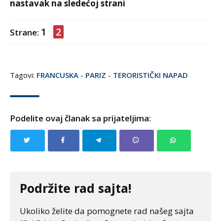
nastavak na sledećoj strani
1
2
Strane:
Tagovi:
FRANCUSKA
-
PARIZ
-
TERORISTIČKI NAPAD
Podelite ovaj članak sa prijateljima:
Podržite rad sajta!
Ukoliko želite da pomognete rad našeg sajta