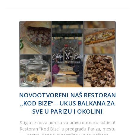
NOVOOTVORENI NAŠ RESTORAN
„KOD BIZE“ – UKUS BALKANA ZA
SVE U PARIZU I OKOLINI
Stigla je nova adresa za pravu domaću kuhinju!
Restoran “Kod Bize” u predgrađu Pariza, mestu