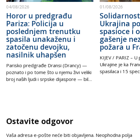
04/08/2026
01/08/2026
Horor u predgrađu
Solidarnost
Pariza: Policija u
Ukrajina po
poslednjem trenutku
spasioce i 
spasila unakaženu i
gašenje ne
zatočenu devojku,
požara u F
nasilnik uhapšen
KIJEV / PARIZ – U p
Ukrajine je ka Fra
Parisko predgrađe Dransi (Drancy) —
spasilaca i 15 speci
poznato i po tome što u njemu živi veliki
kako bi pomogli u g
broj naših ljudi i srpske dijaspore — bilo
šumskih požara koj
je poprište prave drame u noći između
pustoše jugozapad
petka i subote. Zahvaljujući izuzetnoj
Ova pomoć rezultat
upornosti i profesionalizmu policijskih
tokom nedelje u t
službenika, iz zaključanog stana spasena
postigli ukrajinski
je mlada žena koja je pretrpela brutalno
Ostavite odgovor
Zelenski i predsed
vršnjačko i partnerovo nasilje i
Vaša adresa e-pošte neće biti objavljena.
Neophodna polja