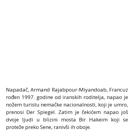
Napadač, Armand Rajabpour-Miyandoab, Francuz
rođen 1997. godine od iranskih roditelja, napao je
nožem turistu nemačke nacionalnosti, koji je umro,
prenosi Der Spiegel. Zatim je čekićem napao još
dvoje ljudi u blizini mosta Bir Hakeim koji se
proteže preko Sene, ranivši ih oboje.