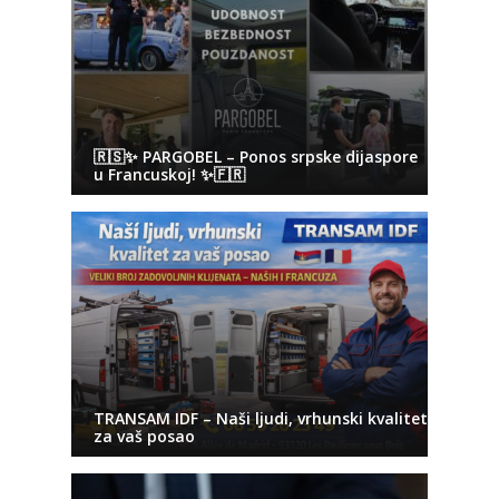
🇷🇸✨ PARGOBEL – Ponos srpske dijaspore
u Francuskoj! ✨🇫🇷
TRANSAM IDF – Naši ljudi, vrhunski kvalitet
za vaš posao