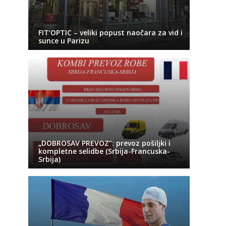
FIT’OPTIC – veliki popust naočara za vid i
sunce u Parizu
„DOBROSAV PREVOZ“: prevoz pošiljki i
kompletne selidbe (Srbija-Francuska-
Srbija)