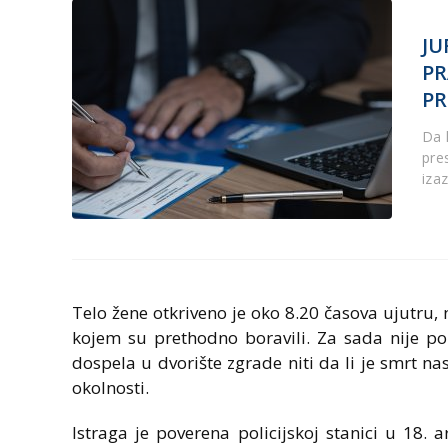
JU
PR
PR
Da l
pre
iza
Telo žene otkriveno je oko 8.20 časova ujutru,
kojem su prethodno boravili. Za sada nije po
dospela u dvorište zgrade niti da li je smrt nas
okolnosti.
Istraga je poverena policijskoj stanici u 18.