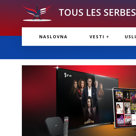
TOUS LES SERBES 
VESTI IZ FRANCU
OGL
NASLOVNA
VESTI
USL
VESTI IZ SRBIJE
VAŽ
VESTI IZ SVETA
KOR
INF