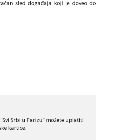
i tačan sled događaja koji je doveo do
Svi Srbi u Parizu" možete uplatiti
ke kartice.