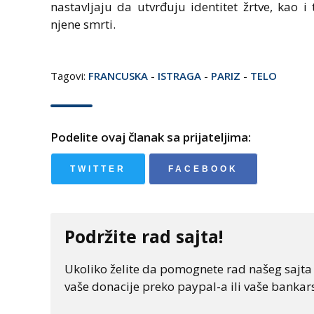
nastavljaju da utvrđuju identitet žrtve, kao 
njene smrti.
Tagovi:
FRANCUSKA
-
ISTRAGA
-
PARIZ
-
TELO
Podelite ovaj članak sa prijateljima:
TWITTER
FACEBOOK
Podržite rad sajta!
Ukoliko želite da pomognete rad našeg sajta "
vaše donacije preko paypal-a ili vaše bankars