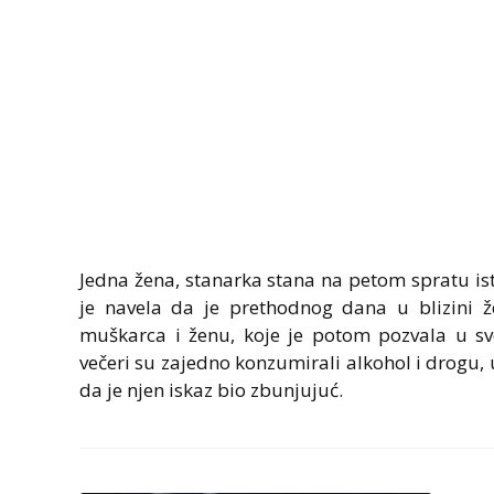
Jedna žena, stanarka stana na petom spratu iste
je navela da je prethodnog dana u blizini ž
muškarca i ženu, koje je potom pozvala u s
večeri su zajedno konzumirali alkohol i drogu, u
da je njen iskaz bio zbunjujuć.