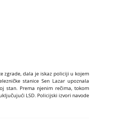
 zgrade, dala je iskaz policiji u kojem
elezničke stanice Sen Lazar upoznala
voj stan. Prema njenim rečima, tokom
ključujući LSD. Policijski izvori navode