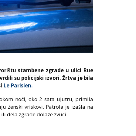
vorištu stambene zgrade u ulici Rue
ili su policijski izvori. Žrtva je bila
si
Le Parisien.
okom noći, oko 2 sata ujutru, primila
ju ženski vriskovi. Patrola je izašla na
 ili dela zgrade dolaze zvuci.