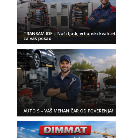
TRANSAM IDF – Naši ljudi, vrhunski kvalitet
za vaš posao
AUTO S – VAŠ MEHANIČAR OD POVERENJA!