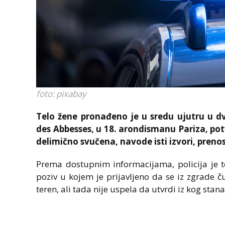
foto: pixabay
Telo žene pronađeno je u sredu ujutru u d
des Abbesses, u 18. arondismanu Pariza, potvrd
delimično svučena, navode isti izvori, preno
Prema dostupnim informacijama, policija je t
poziv u kojem je prijavljeno da se iz zgrade ču
teren, ali tada nije uspela da utvrdi iz kog stana