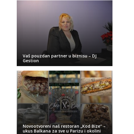
Vaš pouzdan partner u biznisu – DJ
Gestion
Novootvoreni naš restoran „Kod Bize“ –
ukus Balkana za sve u Parizu i okolini