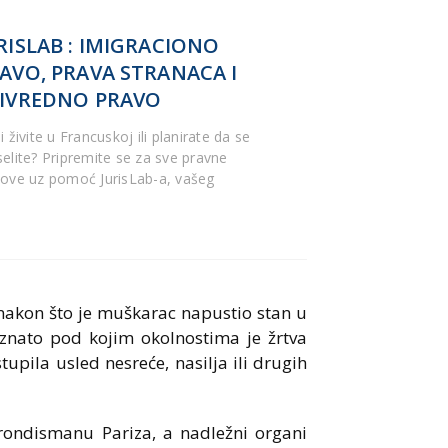
RISLAB : IMIGRACIONO
AVO, PRAVA STRANACA I
IVREDNO PRAVO
i živite u Francuskoj ili planirate da se
selite? Pripremite se za sve pravne
zove uz pomoć JurisLab-a, vašeg
 nakon što je muškarac napustio stan u
znato pod kojim okolnostima je žrtva
tupila usled nesreće, nasilja ili drugih
 arondismanu Pariza, a nadležni organi