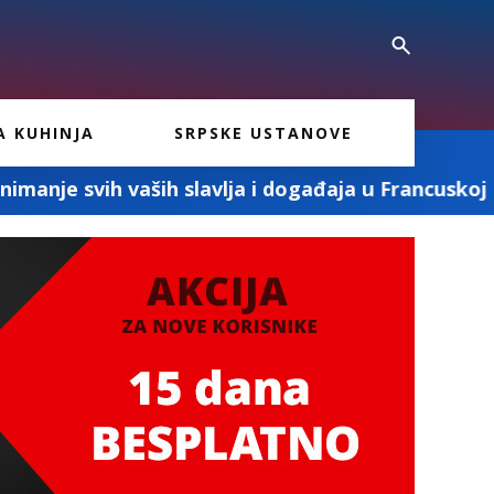
A KUHINJA
SRPSKE USTANOVE
lavlja i događaja u Francuskoj
„DOBROSAV P