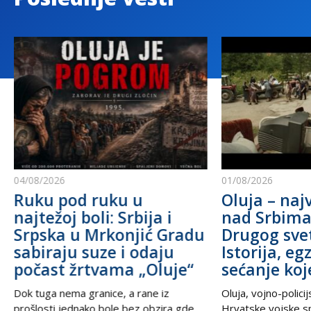
04/08/2026
01/08/2026
Ruku pod ruku u
Oluja – najv
najtežoj boli: Srbija i
nad Srbim
Srpska u Mrkonjić Gradu
Drugog sve
sabiraju suze i odaju
Istorija, eg
počast žrtvama „Oluje“
sećanje koj
Dok tuga nema granice, a rane iz
Oluja, vojno-polici
prošlosti jednako bole bez obzira gde
Hrvatske vojske s