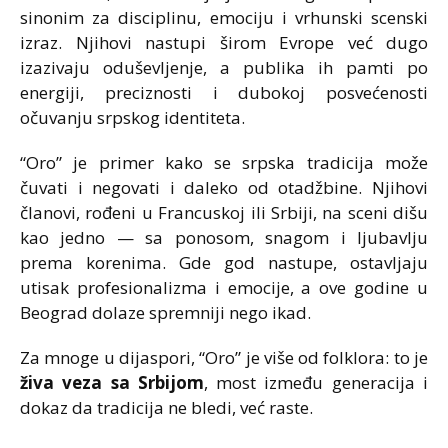
sinonim za disciplinu, emociju i vrhunski scenski
izraz. Njihovi nastupi širom Evrope već dugo
izazivaju oduševljenje, a publika ih pamti po
energiji, preciznosti i dubokoj posvećenosti
očuvanju srpskog identiteta.
“Oro” je primer kako se srpska tradicija može
čuvati i negovati i daleko od otadžbine. Njihovi
članovi, rođeni u Francuskoj ili Srbiji, na sceni dišu
kao jedno — sa ponosom, snagom i ljubavlju
prema korenima. Gde god nastupe, ostavljaju
utisak profesionalizma i emocije, a ove godine u
Beograd dolaze spremniji nego ikad.
Za mnoge u dijaspori, “Oro” je više od folklora: to je
živa veza sa Srbijom
, most između generacija i
dokaz da tradicija ne bledi, već raste.