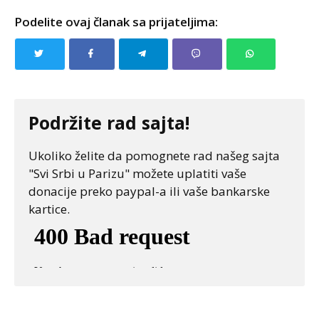
Podelite ovaj članak sa prijateljima:
Podržite rad sajta!
Ukoliko želite da pomognete rad našeg sajta
"Svi Srbi u Parizu" možete uplatiti vaše
donacije preko paypal-a ili vaše bankarske
kartice.