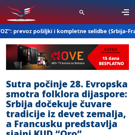
jki i kompletne selidbe (Srbija-Francuska-Srbija
Sutra počinje 28. Evropska
smotra folklora dijaspore:
Srbija dočekuje čuvare
tradicije iz devet zemalja,
a Francusku predstavlja
sjajni KUD “Oro”