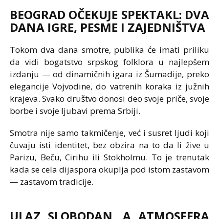
BEOGRAD OČEKUJE SPEKTAKL: DVA
DANA IGRE, PESME I ZAJEDNIŠTVA
Tokom dva dana smotre, publika će imati priliku
da vidi bogatstvo srpskog folklora u najlepšem
izdanju — od dinamičnih igara iz Šumadije, preko
elegancije Vojvodine, do vatrenih koraka iz južnih
krajeva. Svako društvo donosi deo svoje priče, svoje
borbe i svoje ljubavi prema Srbiji.
Smotra nije samo takmičenje, već i susret ljudi koji
čuvaju isti identitet, bez obzira na to da li žive u
Parizu, Beču, Cirihu ili Stokholmu. To je trenutak
kada se cela dijaspora okuplja pod istom zastavom
— zastavom tradicije.
ULAZ SLOBODAN, A ATMOSFERA