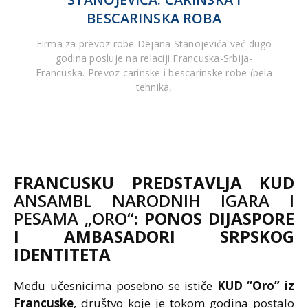
BESCARINSKA ROBA
Firma za prevoz robe Dejana Stanojevića već dugo
godina posluje na relaciji Francuska-Srbija-
Francuska. Prevoz carinske i bescarinske robe (bela
tehnika,
FRANCUSKU PREDSTAVLJA KUD
ANSAMBL NARODNIH IGARA I
PESAMA „ORO“
: PONOS DIJASPORE
I AMBASADORI SRPSKOG
IDENTITETA
Među učesnicima posebno se ističe
KUD “Oro” iz
Francuske
, društvo koje je tokom godina postalo