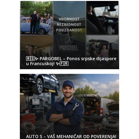
🇷🇸✨ PARGOBEL – Ponos srpske dijaspore
u Francuskoj! ✨🇫🇷
AUTO S – VAŠ MEHANIČAR OD POVERENJA!