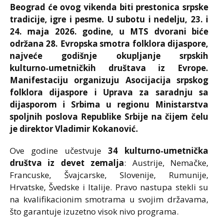
Beograd će ovog vikenda biti prestonica srpske
tradicije, igre i pesme. U subotu i nedelju, 23. i
24. maja 2026. godine, u MTS dvorani biće
održana 28. Evropska smotra folklora dijaspore,
najveće godišnje okupljanje srpskih
kulturno‑umetničkih društava iz Evrope.
Manifestaciju organizuju Asocijacija srpskog
folklora dijaspore i Uprava za saradnju sa
dijasporom i Srbima u regionu Ministarstva
spoljnih poslova Republike Srbije na čijem čelu
je direktor Vladimir Kokanović.
Ove godine učestvuje
34 kulturno‑umetnička
društva iz devet zemalja
: Austrije, Nemačke,
Francuske, Švajcarske, Slovenije, Rumunije,
Hrvatske, Švedske i Italije. Pravo nastupa stekli su
na kvalifikacionim smotrama u svojim državama,
što garantuje izuzetno visok nivo programa.