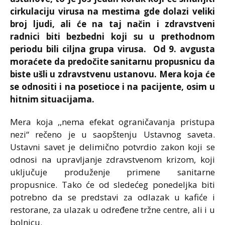
cirkulaciju virusa na mestima gde dolazi veliki
broj ljudi, ali će na taj način i zdravstveni
radnici biti bezbedni koji su u prethodnom
periodu bili ciljna grupa virusa. Od 9. avgusta
moraćete da predočite sanitarnu propusnicu da
biste ušli ​​u zdravstvenu ustanovu. Mera koja će
se odnositi i na posetioce i na pacijente, osim u
hitnim situacijama.
Mera koja ,,nema efekat ograničavanja pristupa
nezi“ rečeno je u saopštenju Ustavnog saveta.
Ustavni savet je delimično potvrdio zakon koji se
odnosi na upravljanje zdravstvenom krizom, koji
uključuje produženje primene sanitarne
propusnice. Tako će od sledećeg ponedeljka biti
potrebno da se predstavi za odlazak u kafiće i
restorane, za ulazak u određene tržne centre, ali i u
bolnicu.