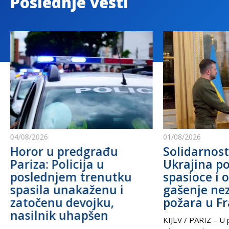
Poslednje vesti
04/08/2026
01/08/2026
Horor u predgrađu
Solidarnost
Pariza: Policija u
Ukrajina po
poslednjem trenutku
spasioce i 
spasila unakaženu i
gašenje ne
zatočenu devojku,
požara u F
nasilnik uhapšen
KIJEV / PARIZ – U p