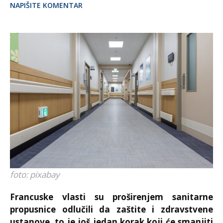
NAPIŠITE KOMENTAR
foto: pixabay
Francuske vlasti su proširenjem sanitarne
propusnice odlučili da zaštite i zdravstvene
ustanove, to je još jedan korak koji će smanjiti