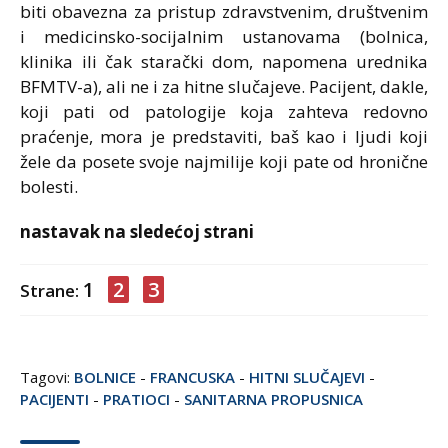
biti obavezna za pristup zdravstvenim, društvenim
i medicinsko-socijalnim ustanovama (bolnica,
klinika ili čak starački dom, napomena urednika
BFMTV-a), ali ne i za hitne slučajeve. Pacijent, dakle,
koji pati od patologije koja zahteva redovno
praćenje, mora je predstaviti, baš kao i ljudi koji
žele da posete svoje najmilije koji pate od hronične
bolesti.
nastavak na sledećoj strani
1
2
3
Strane:
Tagovi:
BOLNICE
-
FRANCUSKA
-
HITNI SLUČAJEVI
-
PACIJENTI
-
PRATIOCI
-
SANITARNA PROPUSNICA