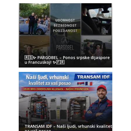
🇷🇸✨ PARGOBEL – Ponos srpske dijaspore
u Francuskoj! ✨🇫🇷
TRANSAM IDF – Naši ljudi, vrhunski kvalitet
za vaš posao