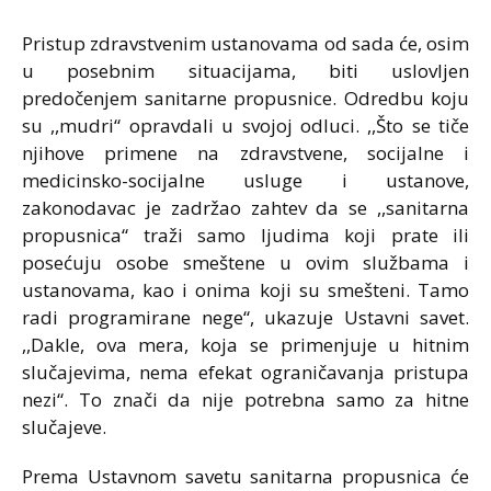
Pristup zdravstvenim ustanovama od sada će, osim
u posebnim situacijama, biti uslovljen
predočenjem sanitarne propusnice. Odredbu koju
su ,,mudri“ opravdali u svojoj odluci. ,,Što se tiče
njihove primene na zdravstvene, socijalne i
medicinsko-socijalne usluge i ustanove,
zakonodavac je zadržao zahtev da se ,,sanitarna
propusnica“ traži samo ljudima koji prate ili
posećuju osobe smeštene u ovim službama i
ustanovama, kao i onima koji su smešteni. Tamo
radi programirane nege“, ukazuje Ustavni savet.
,,Dakle, ova mera, koja se primenjuje u hitnim
slučajevima, nema efekat ograničavanja pristupa
nezi“. To znači da nije potrebna samo za hitne
slučajeve.
Prema Ustavnom savetu sanitarna propusnica će