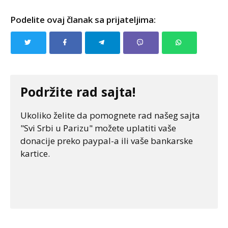
Podelite ovaj članak sa prijateljima:
Podržite rad sajta!
Ukoliko želite da pomognete rad našeg sajta
"Svi Srbi u Parizu" možete uplatiti vaše
donacije preko paypal-a ili vaše bankarske
kartice.