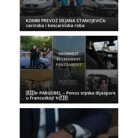
KOMBI PREVOZ DEJANA STANOJEVIĆA:
carinska i bescarinska roba
🇷🇸✨ PARGOBEL – Ponos srpske dijaspore
u Francuskoj! ✨🇫🇷