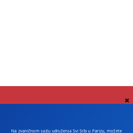
Na zvaničnom sajtu udruženja Svi Srbi u Parizu, možete