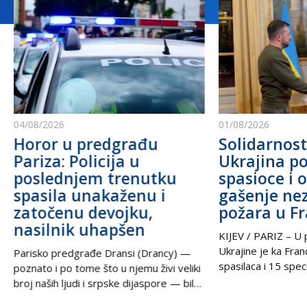
04/08/2026
01/08/2026
Horor u predgrađu
Solidarnost
Pariza: Policija u
Ukrajina po
poslednjem trenutku
spasioce i 
spasila unakaženu i
gašenje ne
zatočenu devojku,
požara u F
nasilnik uhapšen
KIJEV / PARIZ – U p
Ukrajine je ka Fra
Parisko predgrađe Dransi (Drancy) —
spasilaca i 15 speci
poznato i po tome što u njemu živi veliki
kako bi pomogli u g
broj naših ljudi i srpske dijaspore — bilo
šumskih požara koj
je poprište prave drame u noći između