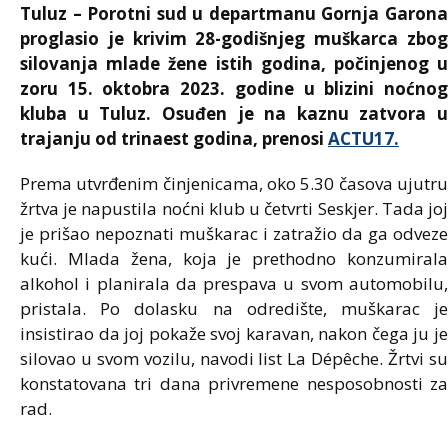
Tuluz – Porotni sud u departmanu
Gornja Garon
proglasio je krivim 28-godišnjeg muškarca zbog
silovanja mlade žene istih godina, počinjenog u
zoru 15. oktobra 2023. godine u blizini noćnog
kluba u
Tuluz
. Osuđen je na kaznu zatvora u
trajanju od trinaest godina, prenosi
ACTU17.
Prema utvrđenim činjenicama, oko 5.30 časova ujutru
žrtva je napustila noćni klub u četvrti Seskjer. Tada joj
je prišao nepoznati muškarac i zatražio da ga odveze
kući. Mlada žena, koja je prethodno konzumirala
alkohol i planirala da prespava u svom automobilu,
pristala. Po dolasku na odredište, muškarac je
insistirao da joj pokaže svoj karavan, nakon čega ju je
silovao u svom vozilu, navodi list
La Dépêche
. Žrtvi s
konstatovana tri dana privremene nesposobnosti za
rad.