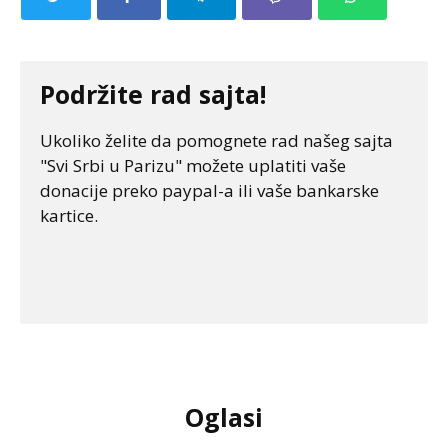
Podržite rad sajta!
Ukoliko želite da pomognete rad našeg sajta
"Svi Srbi u Parizu" možete uplatiti vaše
donacije preko paypal-a ili vaše bankarske
kartice.
Oglasi