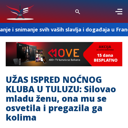
je svih vaših slavlja i događaja u Francuskoj
UŽAS ISPRED NOĆNOG
KLUBA U TULUZU: Silovao
mladu ženu, ona mu se
osvetila i pregazila ga
kolima