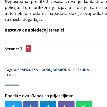
Neposredno pre 8.00 časova žrtva je kontaktirala
policiju. Tom prilikom je izjavila i da je namerno
automobilom udarila napadača dok je ovaj odlazio
sa mesta događaja.
nastavak na sledećoj stranici
1
2
Strane:
Tagovi:
FRANCUSKA
-
GORNJAGARONA
-
PRESUDA
-
TULUZ
Podelite ovaj članak sa prijateljima: