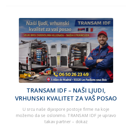
TRANSAM IDF – NAŠI LJUDI,
VRHUNSKI KVALITET ZA VAŠ POSAO
U srcu naše dijaspore postoje firme na koje
možemo da se oslonimo. TRANSAM IDF je upravo
takav partner – dokaz