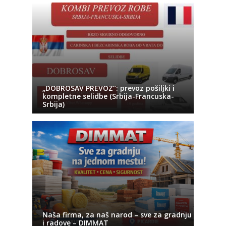
„DOBROSAV PREVOZ“: prevoz pošiljki i
kompletne selidbe (Srbija-Francuska-
Srbija)
Naša firma, za naš narod – sve za gradnju
i radove – DIMMAT