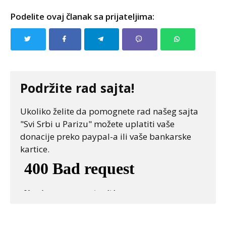
Podelite ovaj članak sa prijateljima:
Podržite rad sajta!
Ukoliko želite da pomognete rad našeg sajta
"Svi Srbi u Parizu" možete uplatiti vaše
donacije preko paypal-a ili vaše bankarske
kartice.