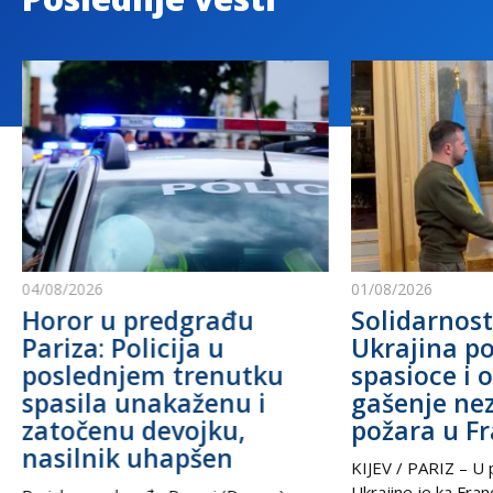
04/08/2026
01/08/2026
Horor u predgrađu
Solidarnost
Pariza: Policija u
Ukrajina po
poslednjem trenutku
spasioce i 
spasila unakaženu i
gašenje ne
zatočenu devojku,
požara u F
nasilnik uhapšen
KIJEV / PARIZ – U p
Ukrajine je ka Fra