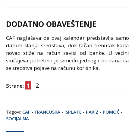
DODATNO OBAVEŠTENJE
CAF naglašava da ovaj kalendar predstavlja samo
datum slanja sredstava, dok tačan trenutak kada
novac stiže na račun zavisi od banke. U većini
slučajeva potrebno je između jednog i tri dana da
se sredstva pojave na računu korisnika.
1
2
Strane:
Tagovi:
CAF
-
FRANCUSKA
-
ISPLATE
-
PARIZ
-
POMOĆ
-
SOCIJALNA