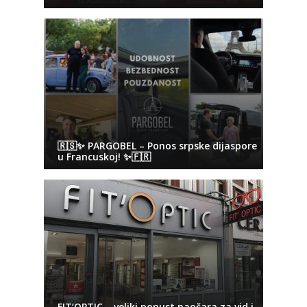
🇷🇸✨ PARGOBEL – Ponos srpske dijaspore
u Francuskoj! ✨🇫🇷
FIT’OPTIC – veliki popust naočara za vid i