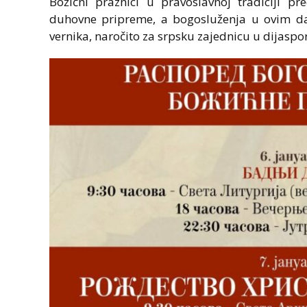
Božićni praznici u pravoslavnoj tradiciji pr
duhovne pripreme, a bogosluženja u ovim d
vernika, naročito za srpsku zajednicu u dijaspor