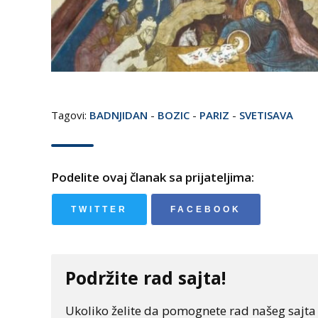
Tagovi:
BADNJIDAN
-
BOZIC
-
PARIZ
-
SVETISAVA
Podelite ovaj članak sa prijateljima:
TWITTER
FACEBOOK
Podržite rad sajta!
Ukoliko želite da pomognete rad našeg sajta "