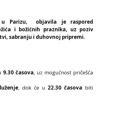
u Parizu,
objavila je raspored
ća i božićnih praznika, uz poziv
vi, sabranju i duhovnoj pripremi.
 u
9.30 časova
, uz mogućnost pričešća
luženje
, dok će u
22.30 časova
biti