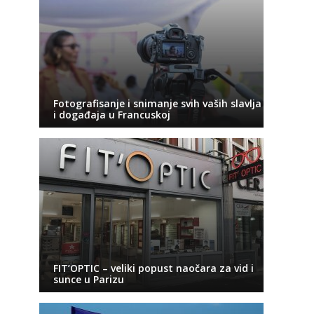
Fotografisanje i snimanje svih vaših slavlja
i događaja u Francuskoj
FIT’OPTIC – veliki popust naočara za vid i
sunce u Parizu