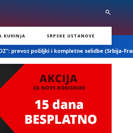
A KUHINJA
SRPSKE USTANOVE
mpletne selidbe (Srbija-Francuska-Srbija)