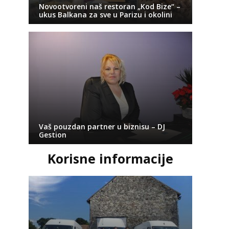
Novootvoreni naš restoran „Kod Bize“ –
ukus Balkana za sve u Parizu i okolini
Vaš pouzdan partner u biznisu – DJ
Gestion
Korisne informacije