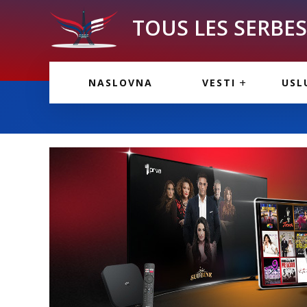
TOUS LES SERBES 
VESTI IZ FRANCU
OGL
NASLOVNA
VESTI
USL
VESTI IZ SRBIJE
VAŽ
VESTI IZ SVETA
KOR
INF