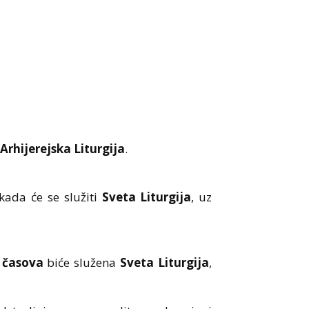
Arhijerejska Liturgija
.
 kada će se služiti
Sveta Liturgija
, uz
 časova
biće služena
Sveta Liturgija
,