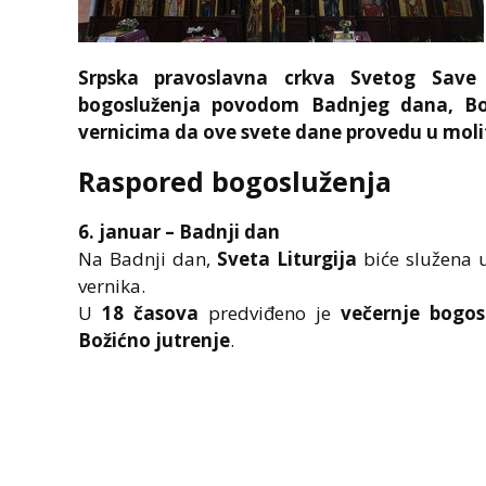
Srpska pravoslavna crkva
Svetog Save 
bogosluženja povodom Badnjeg dana, Boži
vernicima da ove svete dane provedu u molit
Raspored bogosluženja
6. januar – Badnji dan
Na Badnji dan,
Sveta Liturgija
biće služena
vernika.
U
18 časova
predviđeno je
večernje bogos
Božićno jutrenje
.