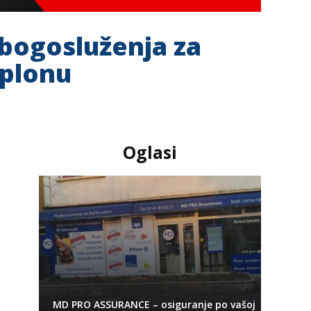
bogosluženja za
mplonu
Oglasi
MD PRO ASSURANCE – osiguranje po vašoj