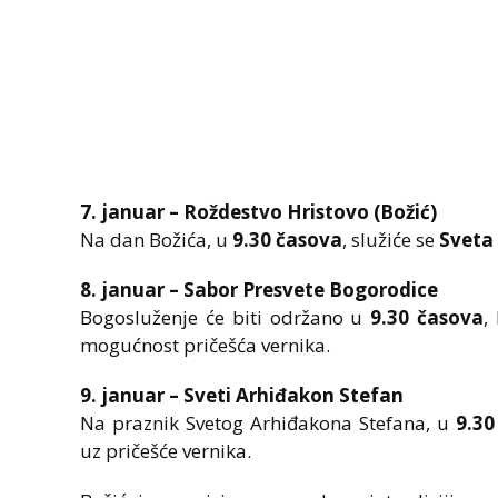
7. januar – Roždestvo Hristovo (Božić)
Na dan Božića, u
9.30 časova
, služiće se
Sveta 
8. januar – Sabor Presvete Bogorodice
Bogosluženje će biti održano u
9.30 časova
,
mogućnost pričešća vernika.
9. januar – Sveti Arhiđakon Stefan
Na praznik Svetog Arhiđakona Stefana, u
9.30
uz pričešće vernika.