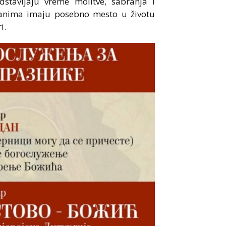
edstavljaju vreme molitve, sabranja i
anima imaju posebno mesto u životu
i.