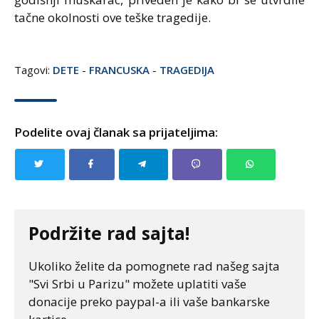
tačne okolnosti ove teške tragedije.
Tagovi:
DETE
-
FRANCUSKA
-
TRAGEDIJA
Podelite ovaj članak sa prijateljima:
Podržite rad sajta!
Ukoliko želite da pomognete rad našeg sajta
"Svi Srbi u Parizu" možete uplatiti vaše
donacije preko paypal-a ili vaše bankarske