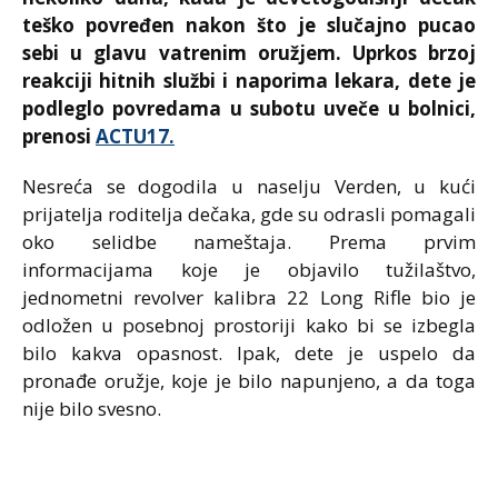
teško povređen nakon što je slučajno pucao
sebi u glavu vatrenim oružjem. Uprkos brzoj
reakciji hitnih službi i naporima lekara, dete je
podleglo povredama u subotu uveče u bolnici,
prenosi
ACTU17.
Nesreća se dogodila u naselju Verden, u kući
prijatelja roditelja dečaka, gde su odrasli pomagali
oko selidbe nameštaja. Prema prvim
informacijama koje je objavilo tužilaštvo,
jednometni revolver kalibra 22 Long Rifle bio je
odložen u posebnoj prostoriji kako bi se izbegla
bilo kakva opasnost. Ipak, dete je uspelo da
pronađe oružje, koje je bilo napunjeno, a da toga
nije bilo svesno.