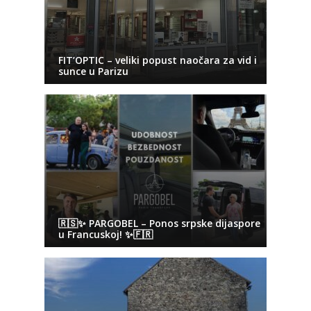
FIT’OPTIC – veliki popust naočara za vid i
sunce u Parizu
🇷🇸✨ PARGOBEL – Ponos srpske dijaspore
u Francuskoj! ✨🇫🇷