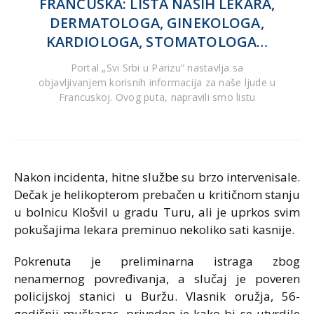
FRANCUSKA: LISTA NAŠIH LEKARA,
DERMATOLOGA, GINEKOLOGA,
KARDIOLOGA, STOMATOLOGA…
Portal „Svi Srbi u Parizu“ nastavlja sa
objavljivanjem korisnih informacija za naše ljude u
Francuskoj. Ovog puta, napravili smo listu
Nakon incidenta, hitne službe su brzo intervenisale.
Dečak je helikopterom prebačen u kritičnom stanju
u bolnicu Klošvil u gradu Turu, ali je uprkos svim
pokušajima lekara preminuo nekoliko sati kasnije.
Pokrenuta je preliminarna istraga zbog
nenamernog povređivanja, a slučaj je poveren
policijskoj stanici u Buržu. Vlasnik oružja, 56-
godišnji muškarac, priveden je kako bi se utvrdile