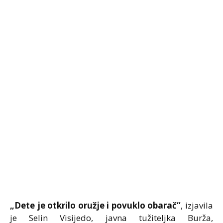
„Dete je otkrilo oružje i povuklo obarač“
, izjavila
je Selin Visijedo, javna tužiteljka Burža,