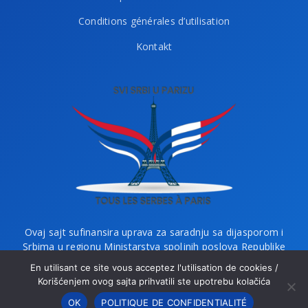
Conditions générales d’utilisation
Kontakt
Ovaj sajt sufinansira uprava za saradnju sa dijasporom i
Srbima u regionu Ministarstva spoljnih poslova Republike
Srbije i Ministarstvo bez portfelja zaduženo za dijasporu.
En utilisant ce site vous acceptez l'utilisation de cookies /
Korišćenjem ovog sajta prihvatili ste upotrebu kolačića
OK
POLITIQUE DE CONFIDENTIALITÉ