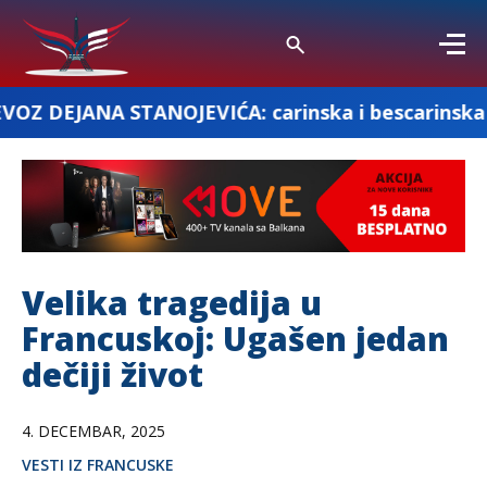
ANOJEVIĆA: carinska i bescarinska roba
Velika tragedija u
Francuskoj: Ugašen jedan
dečiji život
4. DECEMBAR, 2025
VESTI IZ FRANCUSKE