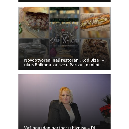
Novootvoreni naš restoran „Kod Bize“ –
ukus Balkana za sve u Parizu i okolini
Vaš pouzdan partner u biznisu – DJ