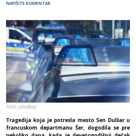
NAPIŠITE KOMENTAR
foto: pixabay
Tragedija koja je potresla mesto Sen Dulšar u
francuskom departmanu Šer, dogodila se pre
nekoliko dana, kada je devetogodišnji dečak