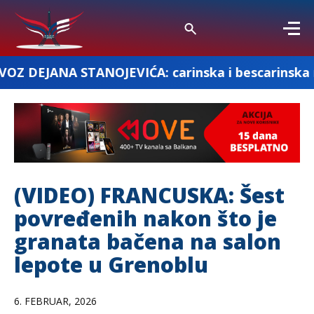
ANOJEVIĆA: carinska i bescarinska roba
(VIDEO) FRANCUSKA: Šest
povređenih nakon što je
granata bačena na salon
lepote u Grenoblu
6. FEBRUAR, 2026