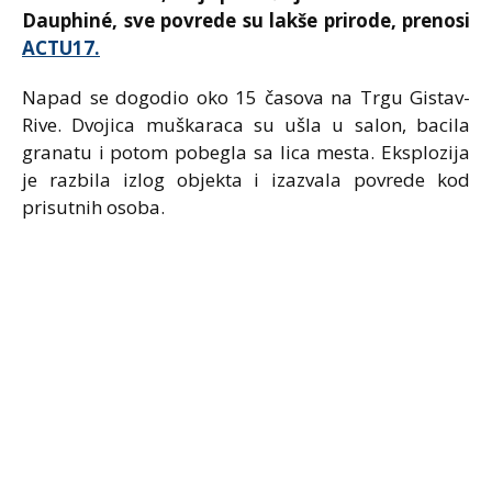
Dauphiné
, sve povrede su lakše prirode, prenosi
ACTU17.
Napad se dogodio oko 15 časova na Trgu Gistav-
Rive. Dvojica muškaraca su ušla u salon, bacila
granatu i potom pobegla sa lica mesta. Eksplozija
je razbila izlog objekta i izazvala povrede kod
prisutnih osoba.