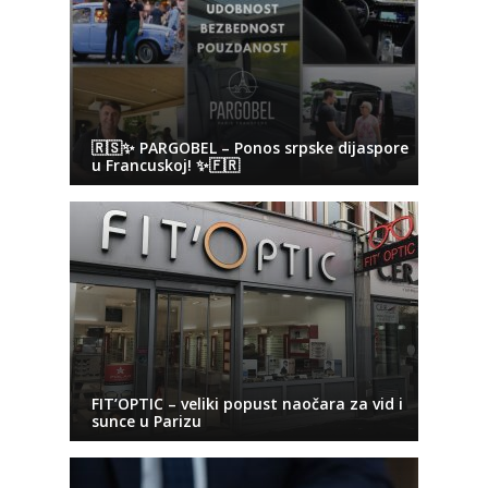
🇷🇸✨ PARGOBEL – Ponos srpske dijaspore
u Francuskoj! ✨🇫🇷
FIT’OPTIC – veliki popust naočara za vid i
sunce u Parizu