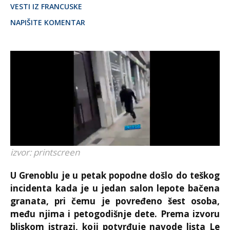
VESTI IZ FRANCUSKE
NAPIŠITE KOMENTAR
izvor: printscreen
U
Grenobl
u je u petak popodne došlo do teškog
incidenta kada je u jedan salon lepote bačena
granata, pri čemu je povređeno šest osoba,
među njima i petogodišnje dete. Prema izvoru
bliskom istrazi, koji potvrđuje navode lista
Le