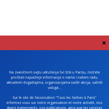
Na zvaničnom sajtu udruženja Svi Srbi u Parizu, možete
pročitati najvažnije informacije o nama i našem radu,
aktuelnim događajima, organizacijama naših akcija, važnih
usluga…
Sur le site de l’association “Tous les Serbes à Paris”
informez vous sur notre organisation et notre activité, nos
divers événements, nos publications, ainsi que les services