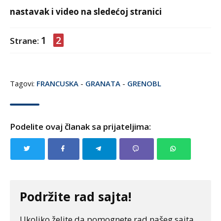
nastavak i video na sledećoj stranici
1
2
Strane:
Tagovi:
FRANCUSKA
-
GRANATA
-
GRENOBL
Podelite ovaj članak sa prijateljima:
Podržite rad sajta!
Ukoliko želite da pomognete rad našeg sajta