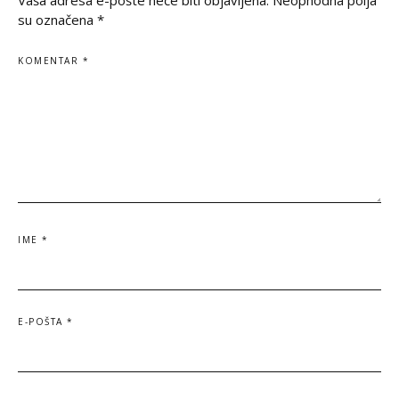
Vaša adresa e-pošte neće biti objavljena.
Neophodna polja
su označena
*
KOMENTAR
*
IME
*
E-POŠTA
*