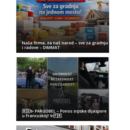
Naša firma, za naš narod – sve za gradnju
i radove – DIMMAT
🇷🇸✨ PARGOBEL – Ponos srpske dijaspore
u Francuskoj! ✨🇫🇷