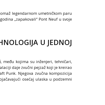
 je omaž legendarnom umetničkom paru
0 godina „zapakovali“ Pont Neuf u svoje
HNOLOGIJA U JEDNOJ
i
, među kojima su inženjeri, tehničari,
laciji daje zvučni pejzaž koji je kreirao
Daft Punk. Njegova zvučna kompozicija
 pojačavajući osećaj ulaska u podzemni