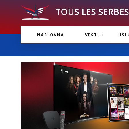
TOUS LES SERBES 
VESTI IZ FRANCU
OGL
NASLOVNA
VESTI
USL
VESTI IZ SRBIJE
VAŽ
VESTI IZ SVETA
KOR
INF