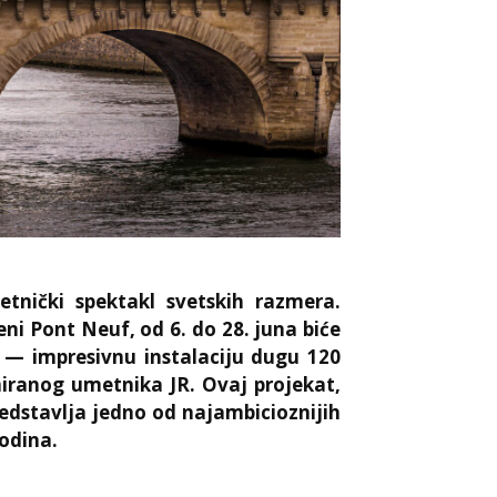
tnički spektakl svetskih razmera.
eni Pont Neuf, od 6. do 28. juna biće
— impresivnu instalaciju dugu 120
iranog umetnika JR. Ovaj projekat,
predstavlja jedno od najambicioznijih
odina.