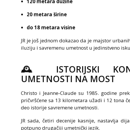
120 metara dužine
20 metara širine
do 18 metara visine
JR je još jednom dokazao da je majstor urbanih
iluziju i savremenu umetnost u jedinstveno isku
🕰️ ISTORIJSKI KON
UMETNOSTI NA MOST
Christo i Jeanne‑Claude su 1985. godine prek
pričvršćene sa 13 kilometara užadi i 12 tona če
deo istorije savremene umetnosti.
JR sada, četiri decenije kasnije, nastavlja d
potpuno drugačiji umetnički jezik.