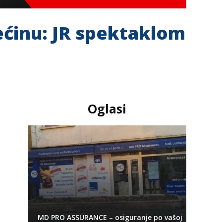
ećinu: JR spektaklom
Oglasi
MD PRO ASSURANCE – osiguranje po vašoj