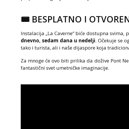
🎟️ BESPLATNO I OTVORE
Instalacija „La Caverne“ biće dostupna svima,
dnevno, sedam dana u nedelji
. Očekuje se o
tako i turista, ali i naše dijaspore koja tradici
Za mnoge će ovo biti prilika da dožive Pont N
fantastični svet umetničke imaginacije.