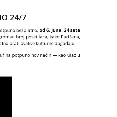
NO 24/7
 potpuno besplatno,
od 6. juna, 24 sata
groman broj posetilaca, kako Parižana,
onalno prati ovakve kulturne događaje.
euf na potpuno nov način — kao ulaz u