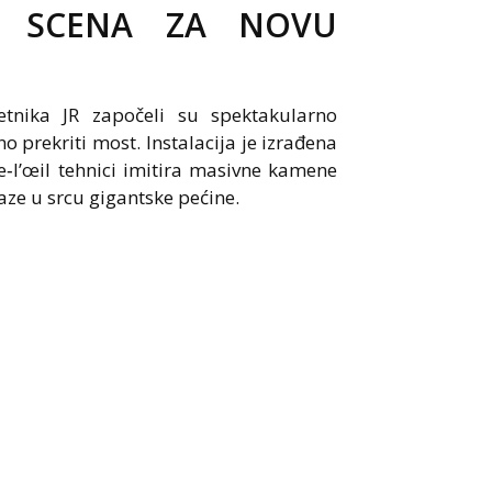
 SCENA ZA NOVU
tnika JR započeli su spektakularno
prekriti most. Instalacija je izrađena
‑l’œil tehnici imitira masivne kamene
laze u srcu gigantske pećine.