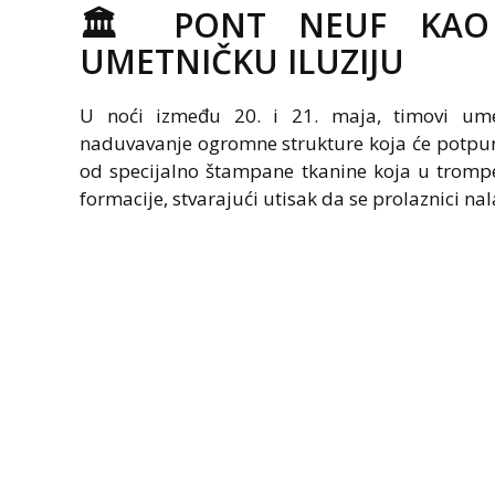
🏛️ PONT NEUF KAO
UMETNIČKU ILUZIJU
U noći između 20. i 21. maja, timovi ume
naduvavanje ogromne strukture koja će potpuno 
od specijalno štampane tkanine koja u trompe
formacije, stvarajući utisak da se prolaznici na