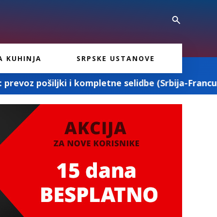
A KUHINJA
SRPSKE USTANOVE
mpletne selidbe (Srbija-Francuska-Srbija)