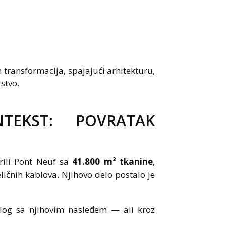
 transformacija, spajajući arhitekturu,
stvo.
TEKST: POVRATAK
rili Pont Neuf sa
41.800 m² tkanine
,
ličnih kablova. Njihovo delo postalo je
ijalog sa njihovim nasleđem — ali kroz