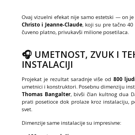
Ovaj vizuelni efekat nije samo estetski — on
Christo i Jeanne‑Claude
, koji su pre tačno 4
čuveno platno, privukavši milione posetilaca.
🎧 UMETNOST, ZVUK I TE
INSTALACIJI
Projekat je rezultat saradnje više od
800 ljud
umetnici i konstruktori. Posebnu dimenziju insta
Thomas Bangalter
, bivši član kultnog dua 
prati posetioce dok prolaze kroz instalaciju,
svet.
Dimenzije same instalacije su impresivne: