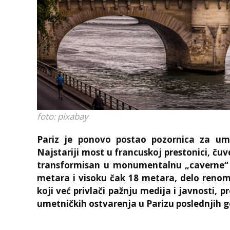
foto: pixabay
Pariz je ponovo postao pozornica za ume
Najstariji most u francuskoj prestonici, čuv
transformisan u monumentalnu „caverne“ 
metara i visoku čak 18 metara, delo renom
koji već privlači pažnju medija i javnosti, 
umetničkih ostvarenja u Parizu poslednjih g