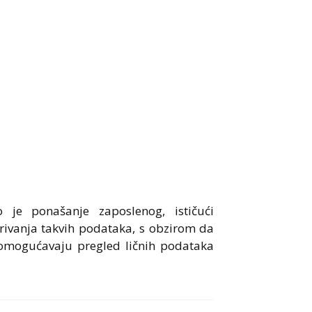
o je ponašanje zaposlenog, ističući
krivanja takvih podataka, s obzirom da
 omogućavaju pregled ličnih podataka