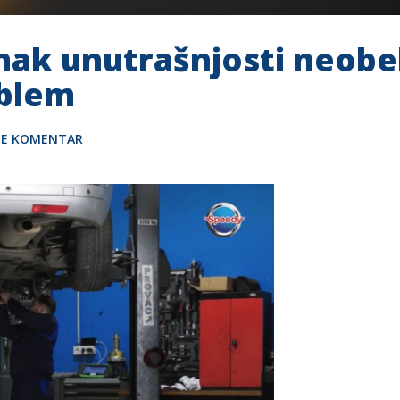
mak unutrašnjosti neobe
oblem
TE KOMENTAR