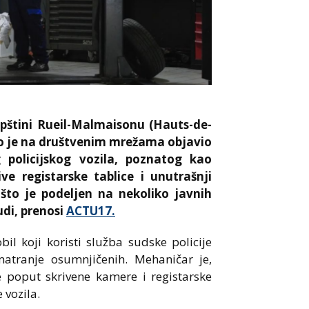
opštini Rueil-Malmaisonu (Hauts-de-
to je na društvenim mrežama objavio
 policijskog vozila, poznatog kao
e registarske tablice i unutrašnji
pošto je podeljen na nekoliko javnih
udi, prenosi
ACTU17.
il koji koristi služba sudske policije
matranje osumnjičenih. Mehaničar je,
 poput skrivene kamere i registarske
 vozila.