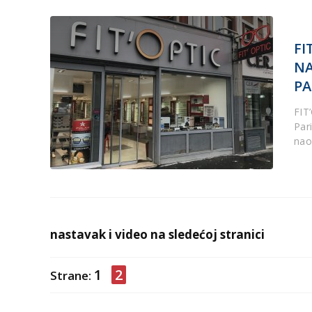
FI
NA
PA
FIT
Par
nao
nastavak i video na sledećoj stranici
1
2
Strane: