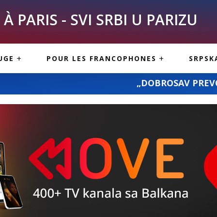
À PARIS - SVI SRBI U PARIZU
SKE
ASI
TOUS LES SERBES À
UGE
POUR LES FRANCOPHONES
SRPSK
PARIS
NE USLUGE
ARTICLES DE BLOG
„DOBROSAV PREVOZ“: prevoz pošiljki i
ISNE
ORMACIJE
CUISINE SERBE
SERVICES