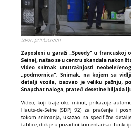
izvor: printscreen
Zaposleni u garaži „Speedy“ u francuskoj 
Seine), našao se u centru skandala nakon š
video snimak unutrašnjosti neobeleženog
„podmornica“. Snimak, na kojem su vidljiv
detalji vozila, izazvao je veliku pažnju, 
Snapchat naloga, prateći desetine hiljada lj
Video, koji traje oko minut, prikazuje automob
Hauts-de-Seine (SDPJ 92) za praćenje i pos
tokom snimanja, ukazao na specifične detalje
tablice, dok je u pozadini komentarisao funkcije