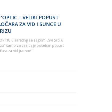
T’OPTIC – VELIKI POPUST
OČARA ZA VID I SUNCE U
RIZU
’OPTIC u saradnji sa sajtom „Svi Srbi u
izu“ samo za vas daje poseban popust
čara za vid (ramovi i