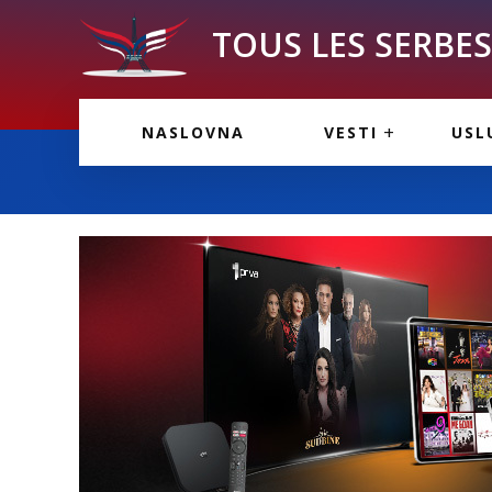
TOUS LES SERBES 
VESTI IZ FRANCU
OGL
NASLOVNA
VESTI
USL
VESTI IZ SRBIJE
VAŽ
VESTI IZ SVETA
KOR
INF