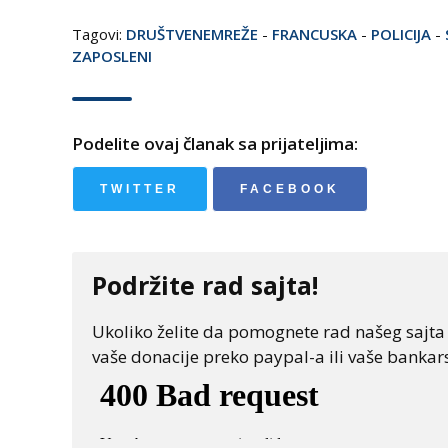
Tagovi:
DRUŠTVENEMREŽE
-
FRANCUSKA
-
POLICIJA
-
ZAPOSLENI
Podelite ovaj članak sa prijateljima:
TWITTER
FACEBOOK
Podržite rad sajta!
Ukoliko želite da pomognete rad našeg sajta "
vaše donacije preko paypal-a ili vaše bankars