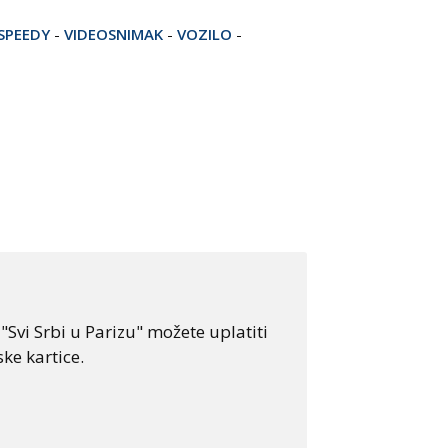
SPEEDY
-
VIDEOSNIMAK
-
VOZILO
-
Svi Srbi u Parizu" možete uplatiti
ke kartice.