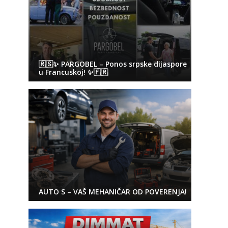
🇷🇸✨ PARGOBEL – Ponos srpske dijaspore
u Francuskoj! ✨🇫🇷
AUTO S – VAŠ MEHANIČAR OD POVERENJA!