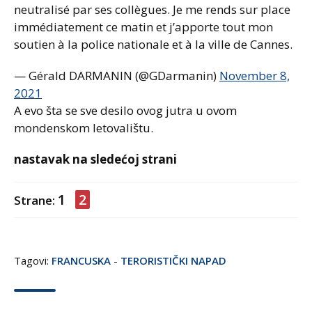
neutralisé par ses collègues. Je me rends sur place
immédiatement ce matin et j’apporte tout mon
soutien à la police nationale et à la ville de Cannes.
— Gérald DARMANIN (@GDarmanin)
November 8,
2021
A evo šta se sve desilo ovog jutra u ovom
mondenskom letovalištu.
nastavak na sledećoj strani
1
2
Strane:
Tagovi:
FRANCUSKA
-
TERORISTIČKI NAPAD