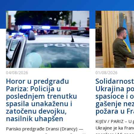
04/08/2026
01/08/2026
Horor u predgrađu
Solidarnost
Pariza: Policija u
Ukrajina po
poslednjem trenutku
spasioce i 
spasila unakaženu i
gašenje ne
zatočenu devojku,
požara u F
nasilnik uhapšen
KIJEV / PARIZ – U p
Ukrajine je ka Fra
Parisko predgrađe Dransi (Drancy) —