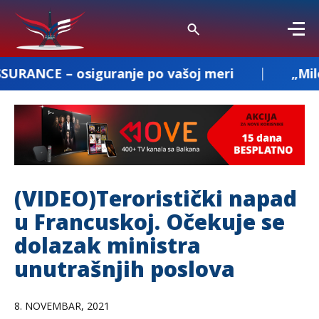
iguranje po vašoj meri
„Milenkovic and 
(VIDEO)Teroristički napad
u Francuskoj. Očekuje se
dolazak ministra
unutrašnjih poslova
8. NOVEMBAR, 2021