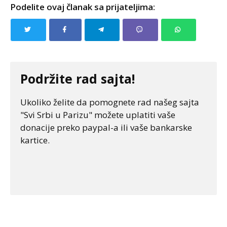
Podelite ovaj članak sa prijateljima:
Podržite rad sajta!
Ukoliko želite da pomognete rad našeg sajta
"Svi Srbi u Parizu" možete uplatiti vaše
donacije preko paypal-a ili vaše bankarske
kartice.