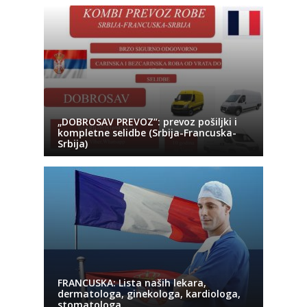
„DOBROSAV PREVOZ“: prevoz pošiljki i
kompletne selidbe (Srbija-Francuska-
Srbija)
FRANCUSKA: Lista naših lekara,
dermatologa, ginekologa, kardiologa,
stomatologa…