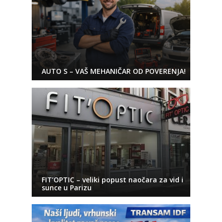
AUTO S – VAŠ MEHANIČAR OD POVERENJA!
FIT’OPTIC – veliki popust naočara za vid i
sunce u Parizu