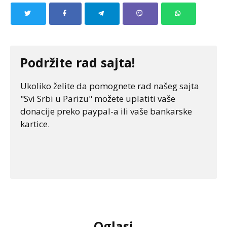
Podržite rad sajta!
Ukoliko želite da pomognete rad našeg sajta
"Svi Srbi u Parizu" možete uplatiti vaše
donacije preko paypal-a ili vaše bankarske
kartice.
Oglasi