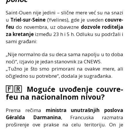
Saint-Ouen nije jedini – slične mere već su na snazi
u
Triel-sur-Seine
(Yvelines), gde je uveden
couvre-
feu
do novembra, uz obavezne
dozvole roditelja
za kretanje
između 23 h i 5 h. Odluku su podržali i
sami građani:
„Nije normalno da su deca sama napolju u to doba
noći“, izjavio je jedan stanovnik za CNEWS.
„Tužno je što smo primorani na ovakve mere, ali
očigledno su potrebne“, dodala je sugrađanka.
🇫🇷 Moguće uvođenje
couvre-
feu
na nacionalnom nivou?
Prema rečima
ministra unutrašnjih poslova
Géralda Darmanina
, Francuska razmatra
proširenje ove prakse na celu teritoriju. On je