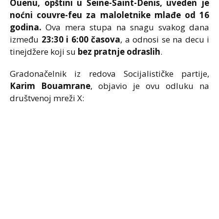
Ouenu, opštini u Seine-Saint-Denis, uveden je
noćni couvre-feu za maloletnike mlađe od 16
godina.
Ova mera stupa na snagu svakog dana
između
23:30 i 6:00 časova
, a odnosi se na decu i
tinejdžere koji su
bez pratnje odraslih
.
Gradonačelnik iz redova Socijalističke partije,
Karim Bouamrane
, objavio je ovu odluku na
društvenoj mreži X: