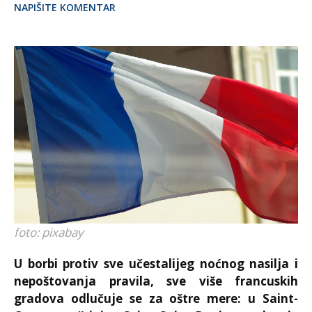
NAPIŠITE KOMENTAR
foto: pixabay
U borbi protiv sve učestalijeg noćnog nasilja i
nepoštovanja pravila, sve više francuskih
gradova odlučuje se za oštre mere: u Saint-