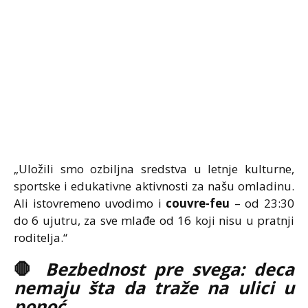
„Uložili smo ozbiljna sredstva u letnje kulturne,
sportske i edukativne aktivnosti za našu omladinu.
Ali istovremeno uvodimo i
couvre-feu
– od 23:30
do 6 ujutru, za sve mlađe od 16 koji nisu u pratnji
roditelja.“
🛑
Bezbednost pre svega: deca
nemaju šta da traže na ulici u
ponoć