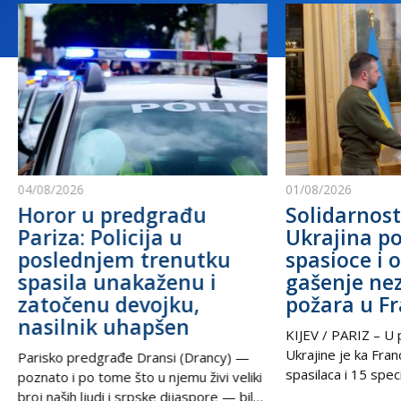
04/08/2026
01/08/2026
Horor u predgrađu
Solidarnost
Pariza: Policija u
Ukrajina po
poslednjem trenutku
spasioce i 
spasila unakaženu i
gašenje ne
zatočenu devojku,
požara u F
nasilnik uhapšen
KIJEV / PARIZ – U p
Ukrajine je ka Fra
Parisko predgrađe Dransi (Drancy) —
spasilaca i 15 speci
poznato i po tome što u njemu živi veliki
kako bi pomogli u g
broj naših ljudi i srpske dijaspore — bilo