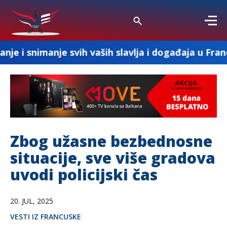
je svih vaših slavlja i događaja u Francuskoj
Zbog užasne bezbednosne
situacije, sve više gradova
uvodi policijski čas
20. JUL, 2025
VESTI IZ FRANCUSKE