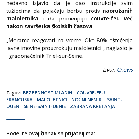
nedavno izjavio da je dao instrukcije svim
tužiocima da pojačaju borbu protiv
naoružanih
maloletnika
i da primenjuju
couvre-feu već
nakon završetka školskih časova
.
„Moramo reagovati na vreme. Oko 80% oštećenja
javne imovine prouzrokuju maloletnici“, naglasio je
i gradonačelnik Triel-sur-Seine.
izvor:
Cnews
Tagovi:
BEZBEDNOST MLADIH
-
COUVRE-FEU
-
FRANCUSKA
-
MALOLETNICI
-
NOĆNI NEMIRI
-
SAINT-
OUEN
-
SEINE-SAINT-DENIS
-
ZABRANA KRETANJA
Podelite ovaj članak sa prijateljima: