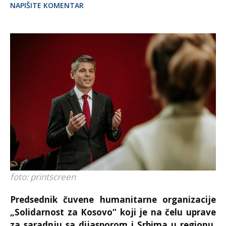
NAPIŠITE KOMENTAR
foto: printscreen
Predsednik čuvene humanitarne organizacije
„Solidarnost za Kosovo“ koji je na čelu uprave
za saradnju sa dijasporom i Srbima u regionu,