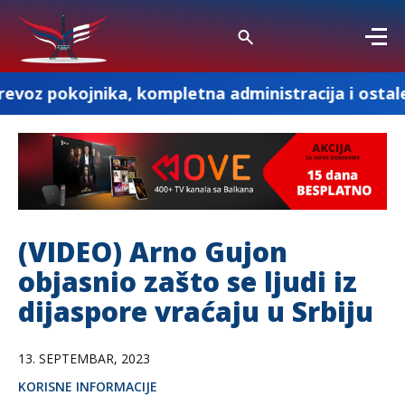
ika, kompletna administracija i ostale pogrebne u
(VIDEO) Arno Gujon
objasnio zašto se ljudi iz
dijaspore vraćaju u Srbiju
13. SEPTEMBAR, 2023
KORISNE INFORMACIJE