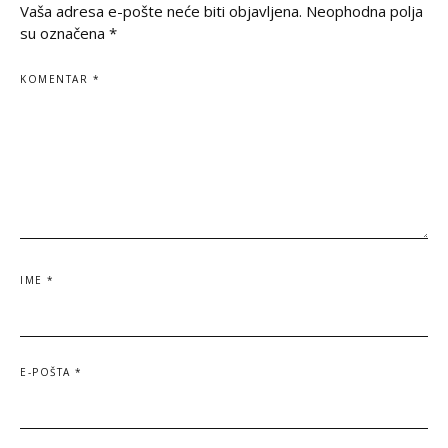
datum
Vaša adresa e-pošte neće biti objavljena.
Neophodna polja
su označena
*
KOMENTAR
*
IME
*
E-POŠTA
*