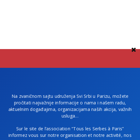
Na zvaničnom sajtu udruženja Svi Srbi u Parizu, možete
pročitati najvažnije informacije o nama i našem radu,
aktuelnim događajima, organizacijama naših akcija, važnih
usluga…
Sur le site de l’association “Tous les Serbes à Paris”
informez vous sur notre organisation et notre activité, nos