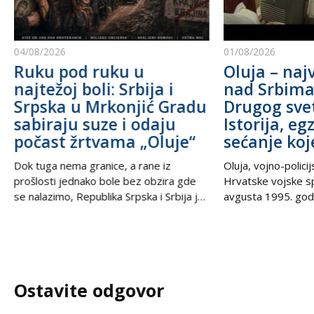
04/08/2026
01/08/2026
Ruku pod ruku u
Oluja – najv
najtežoj boli: Srbija i
nad Srbim
Srpska u Mrkonjić Gradu
Drugog sve
sabiraju suze i odaju
Istorija, eg
počast žrtvama „Oluje“
sećanje koj
Dok tuga nema granice, a rane iz
Oluja, vojno-polici
prošlosti jednako bole bez obzira gde
Hrvatske vojske s
se nalazimo, Republika Srpska i Srbija još
avgusta 1995. godi
jednom stoje ruku pod ruku – ujedinjene
od najbolnijih i najt
u dostojanstvu, molitvi i trajnom
savremenoj istorij
sećanju. U trenucima kada se prisećamo
Srbe širom sveta,
najcrnjih dana naše istorije, kada su
Krajišnike i njihov
kolone progranih nosile samo nadu i
samo vojna akcija
Ostavite odgovor
suze, nesalomivo jedinstvo dva krila
egzodusa, stradanj
vekovnih ognjišta.