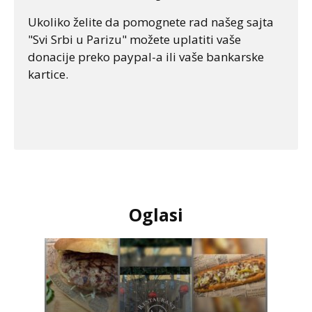
Ukoliko želite da pomognete rad našeg sajta
"Svi Srbi u Parizu" možete uplatiti vaše
donacije preko paypal-a ili vaše bankarske
kartice.
Oglasi