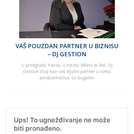
VAŠ POUZDAN PARTNER U BIZNISU
– DJ GESTION
U predgrađu Pariza, u mestu Villiers le Bel, DJ
Gestion stoji kao vaš ključni partner u svetu
preduzetništva. Sa bogatim