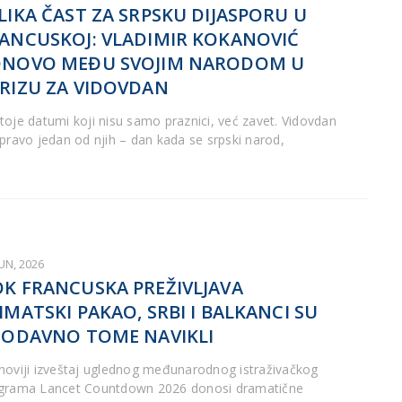
LIKA ČAST ZA SRPSKU DIJASPORU U
ANCUSKOJ: VLADIMIR KOKANOVIĆ
ONOVO MEĐU SVOJIM NARODOM U
RIZU ZA VIDOVDAN
toje datumi koji nisu samo praznici, već zavet. Vidovdan
upravo jedan od njih – dan kada se srpski narod,
JUN, 2026
K FRANCUSKA PREŽIVLJAVA
IMATSKI PAKAO, SRBI I BALKANCI SU
 ODAVNO TOME NAVIKLI
noviji izveštaj uglednog međunarodnog istraživačkog
grama Lancet Countdown 2026 donosi dramatične