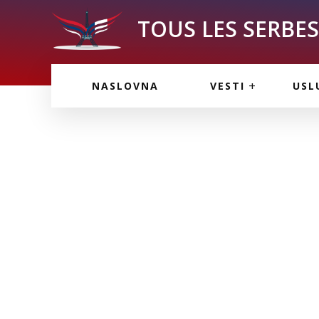
TOUS LES SERBES 
VESTI IZ FRANCU
OGL
NASLOVNA
VESTI
USL
VESTI IZ SRBIJE
VAŽ
VESTI IZ SVETA
KOR
INF