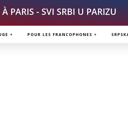
À PARIS - SVI SRBI U PARIZU
SKE
ASI
TOUS LES SERBES À
UGE
POUR LES FRANCOPHONES
SRPSK
PARIS
NE USLUGE
ARTICLES DE BLOG
ISNE
ORMACIJE
CUISINE SERBE
SERVICES