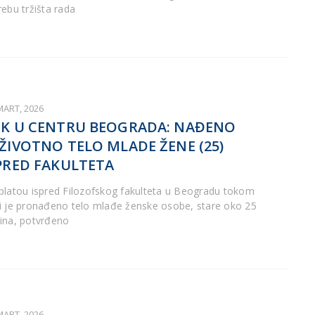
rebu tržišta rada
MART, 2026
K U CENTRU BEOGRADA: NAĐENO
ŽIVOTNO TELO MLADE ŽENE (25)
PRED FAKULTETA
platou ispred Filozofskog fakulteta u Beogradu tokom
i je pronađeno telo mlađe ženske osobe, stare oko 25
ina, potvrđeno
MART, 2026