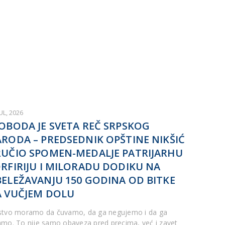
JUL, 2026
OBODA JE SVETA REČ SRPSKOG
RODA – PREDSEDNIK OPŠTINE NIKŠIĆ
UČIO SPOMEN-MEDALJE PATRIJARHU
RFIRIJU I MILORADU DODIKU NA
ELEŽAVANJU 150 GODINA OD BITKE
 VUČJEM DOLU
stvo moramo da čuvamo, da ga negujemo i da ga
amo. To nije samo obaveza pred precima, već i zavet