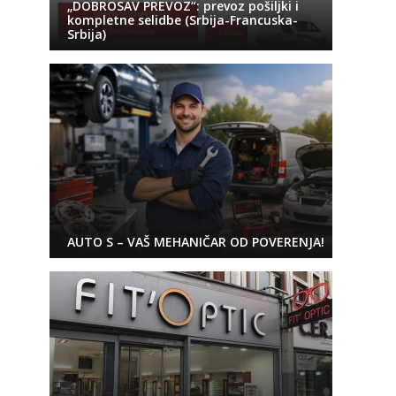
„DOBROSAV PREVOZ“: prevoz pošiljki i
kompletne selidbe (Srbija-Francuska-
Srbija)
AUTO S – VAŠ MEHANIČAR OD POVERENJA!