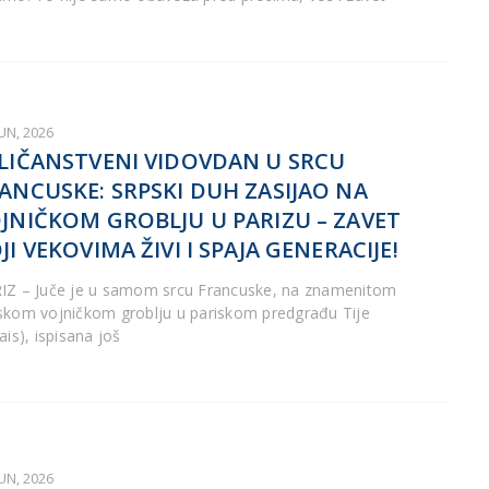
JUN, 2026
LIČANSTVENI VIDOVDAN U SRCU
ANCUSKE: SRPSKI DUH ZASIJAO NA
JNIČKOM GROBLJU U PARIZU – ZAVET
JI VEKOVIMA ŽIVI I SPAJA GENERACIJE!
IZ – Juče je u samom srcu Francuske, na znamenitom
skom vojničkom groblju u pariskom predgrađu Tije
ais), ispisana još
JUN, 2026