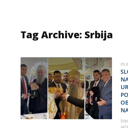
Tag Archive: Srbija
29. 
SL
NA
UR
PO
OB
NA
Srp
jač