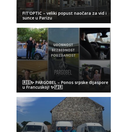
FIT’OPTIC – veliki popust naočara za vid i
sunce u Parizu
🇷🇸✨ PARGOBEL – Ponos srpske dijaspore
u Francuskoj! ✨🇫🇷