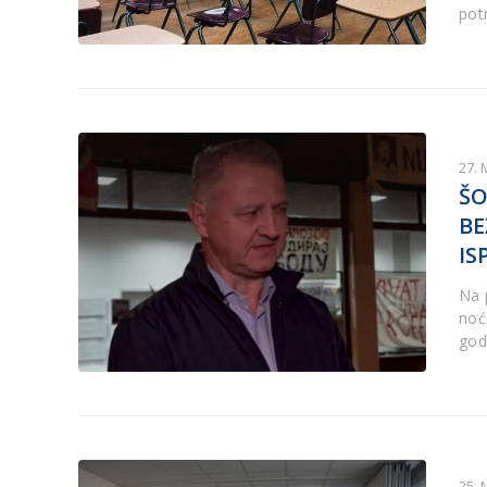
pot
27. 
ŠO
BE
IS
Na 
noć
god
25. 