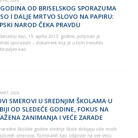
APRIL, 2026
 GODINA OD BRISELSKOG SPORAZUMA
ZSO I DALJE MRTVO SLOVO NA PAPIRU:
PSKI NAROD ČEKA PRAVDU
današnji dan, 19. aprila 2013. godine, potpisan je
selski sporazum – dokument koji je u tom trenutku
dstavljen kao
MART, 2026
VI SMEROVI U SREDNJIM ŠKOLAMA U
BIJI OD SLEDEĆE GODINE, FOKUS NA
AŽENA ZANIMANJA I VEĆE ZARADE
naredne školske godine srednje škole dobijaju više novih
azovnih smerova, formiranih kao odgovor na sve veću