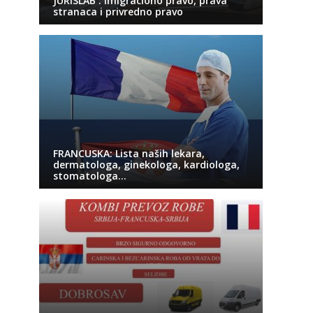
JURISLAB : Imigraciono pravo, prava
stranaca i privredno pravo
FRANCUSKA: Lista naših lekara,
dermatologa, ginekologa, kardiologa,
stomatologa…