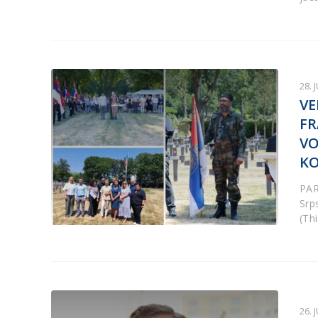
28. 
VE
FR
VO
KO
PAR
Srp
(Thi
26. 