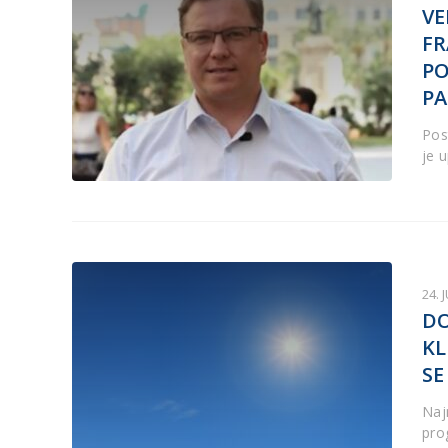
VE
FR
P
PA
Pos
je 
24. 
DO
KL
SE
Naj
pro