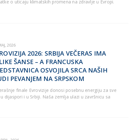
atke o uticaju klimatskih promena na zdravlje u Evropi.
MAJ, 2026
ROVIZIJA 2026: SRBIJA VEČERAS IMA
LIKE ŠANSE – A FRANCUSKA
EDSTAVNICA OSVOJILA SRCA NAŠIH
UDI PEVANJEM NA SRPSKOM
erašnje finale Evrovizije donosi posebnu energiju za sve
u dijaspori i u Srbiji. Naša zemlja ulazi u završnicu sa