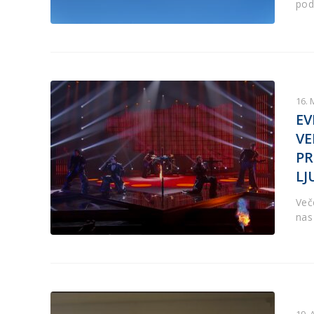
pod
16. 
EV
VE
PR
LJ
Več
nas 