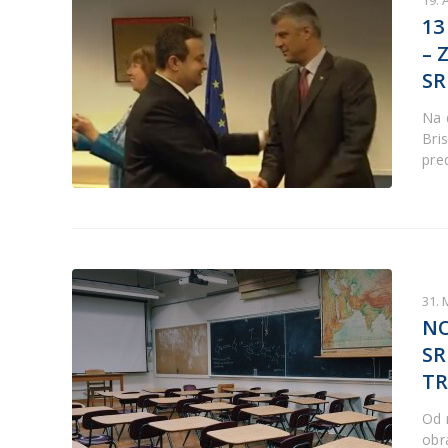
19. 
13
– 
SR
Na 
Bri
pre
31. 
NO
SR
TR
Od 
obr