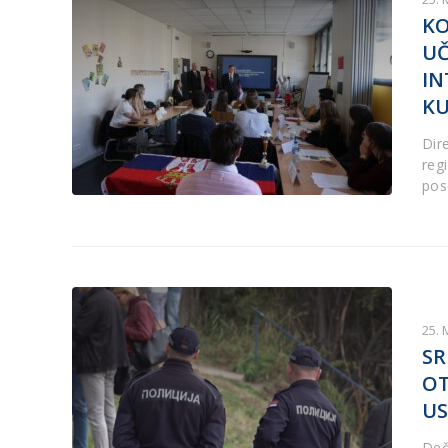
KO
UČ
IN
K
Dir
reg
pos
25. 
SR
OT
US
Deča