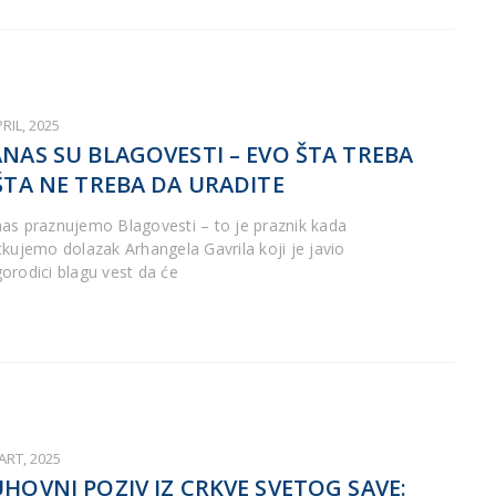
PRIL, 2025
NAS SU BLAGOVESTI – EVO ŠTA TREBA
ŠTA NE TREBA DA URADITE
as praznujemo Blagovesti – to je praznik kada
tkujemo dolazak Arhangela Gavrila koji je javio
orodici blagu vest da će
ART, 2025
HOVNI POZIV IZ CRKVE SVETOG SAVE: