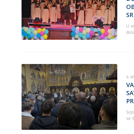
OB
SR
U v
dol
9. A
VA
SA
PR
Srp
se 