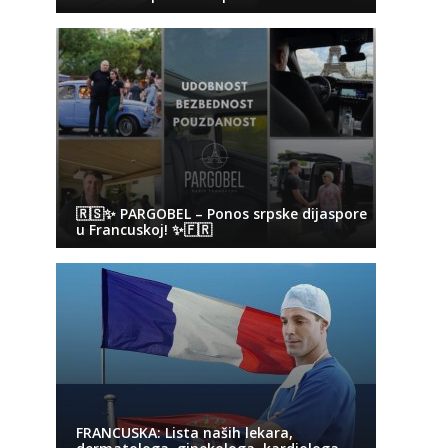
🇷🇸✨ PARGOBEL – Ponos srpske dijaspore
u Francuskoj! ✨🇫🇷
FRANCUSKA: Lista naših lekara,