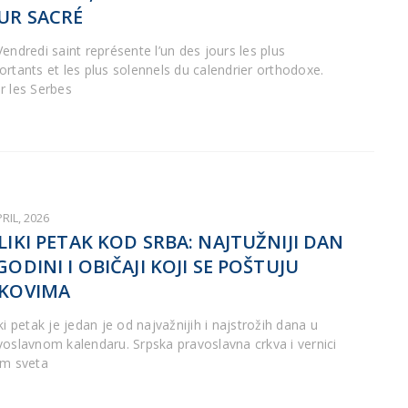
UR SACRÉ
Vendredi saint représente l’un des jours les plus
ortants et les plus solennels du calendrier orthodoxe.
r les Serbes
PRIL, 2026
LIKI PETAK KOD SRBA: NAJTUŽNIJI DAN
GODINI I OBIČAJI KOJI SE POŠTUJU
KOVIMA
ki petak je jedan je od najvažnijih i najstrožih dana u
voslavnom kalendaru. Srpska pravoslavna crkva i vernici
om sveta