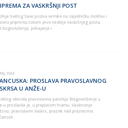
IPREMA ZA VASKRŠNJI POST
ohija Svetog Save poziva vernike na zajedničku molitvu i
ovnu pripremu tokom prve nedelje Vaskršnjeg posta.
z bogosluženja, pokajanje i
MAJ, 2024
ANCUSKA: PROSLAVA PRAVOSLAVNOG
SKRSA U ANŽE-U
teklog vikenda pravoslavna parohija Blagoveštenje u
e-u proslavila je, u prepunom hramu, Vaskrsenje
stovo, pravoslavni Vaskrs, praznik nad praznicima.
čanosti