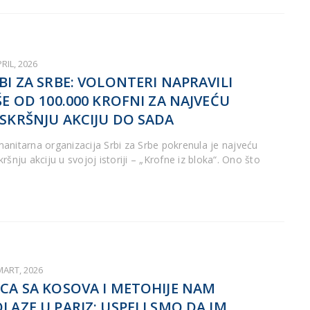
PRIL, 2026
BI ZA SRBE: VOLONTERI NAPRAVILI
ŠE OD 100.000 KROFNI ZA NAJVEĆU
SKRŠNJU AKCIJU DO SADA
anitarna organizacija Srbi za Srbe pokrenula je najveću
ršnju akciju u svojoj istoriji – „Krofne iz bloka“. Ono što
MART, 2026
CA SA KOSOVA I METOHIJE NAM
LAZE U PARIZ: USPELI SMO DA IM