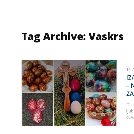
Tag Archive: Vaskrs
12. 
IZ
– 
ZA
Dra
ljub
čuv