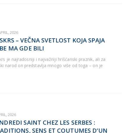
APRIL, 2026
SKRS – VEČNA SVETLOST KOJA SPAJA
BE MA GDE BILI
rs je najradosniji i najvažniji hrišćanski praznik, ali za
ski narod on predstavlja mnogo više od toga – on je
PRIL, 2026
NDREDI SAINT CHEZ LES SERBES :
ADITIONS, SENS ET COUTUMES D’UN