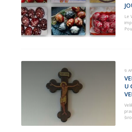
JO
Le 
imp
Pou
9. A
VE
U 
VE
Veli
pra
šir