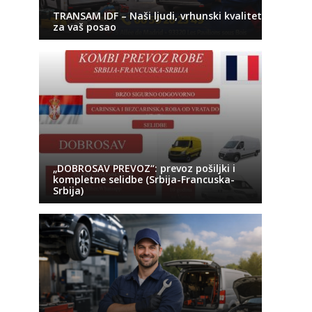
TRANSAM IDF – Naši ljudi, vrhunski kvalitet
za vaš posao
„DOBROSAV PREVOZ“: prevoz pošiljki i
kompletne selidbe (Srbija-Francuska-
Srbija)