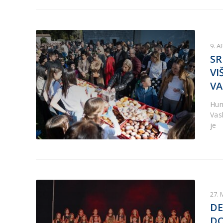
9. A
SR
VI
VA
Hum
Vask
je
27. 
DE
DO