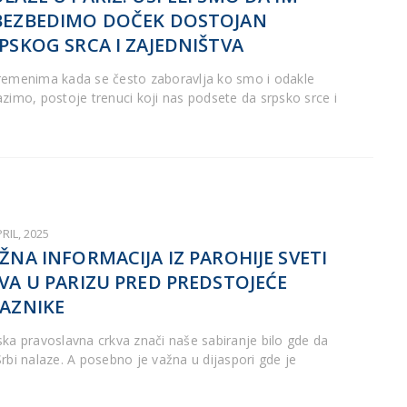
EZBEDIMO DOČEK DOSTOJAN
PSKOG SRCA I ZAJEDNIŠTVA
remenima kada se često zaboravlja ko smo i odakle
azimo, postoje trenuci koji nas podsete da srpsko srce i
PRIL, 2025
ŽNA INFORMACIJA IZ PAROHIJE SVETI
VA U PARIZU PRED PREDSTOJEĆE
AZNIKE
ska pravoslavna crkva znači naše sabiranje bilo gde da
Srbi nalaze. A posebno je važna u dijaspori gde je