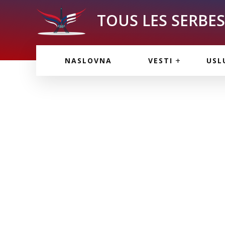
TOUS LES SERBES 
VESTI IZ FRANCU
OGL
NASLOVNA
VESTI
USL
VESTI IZ SRBIJE
VAŽ
VESTI IZ SVETA
KOR
INF