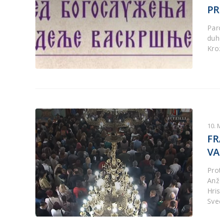
PR
Par
duh
Kro
10. 
FR
VA
Pro
Anž
Hri
Sve