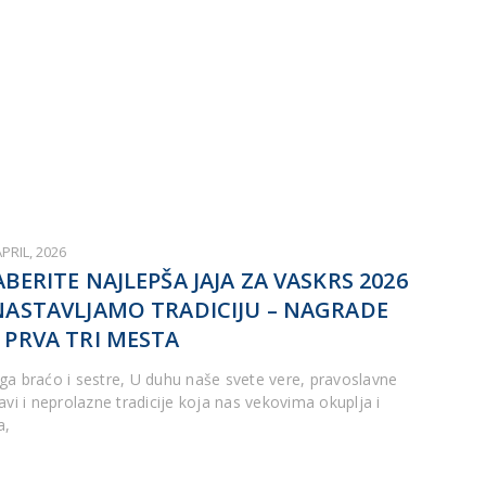
APRIL, 2026
ABERITE NAJLEPŠA JAJA ZA VASKRS 2026
NASTAVLJAMO TRADICIJU – NAGRADE
 PRVA TRI MESTA
ga braćo i sestre, U duhu naše svete vere, pravoslavne
avi i neprolazne tradicije koja nas vekovima okuplja i
a,