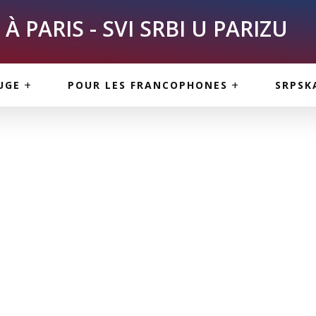
À PARIS - SVI SRBI U PARIZU
SKE
ASI
TOUS LES SERBES À
UGE
POUR LES FRANCOPHONES
SRPSK
PARIS
NE USLUGE
ARTICLES DE BLOG
ISNE
ORMACIJE
CUISINE SERBE
SERVICES