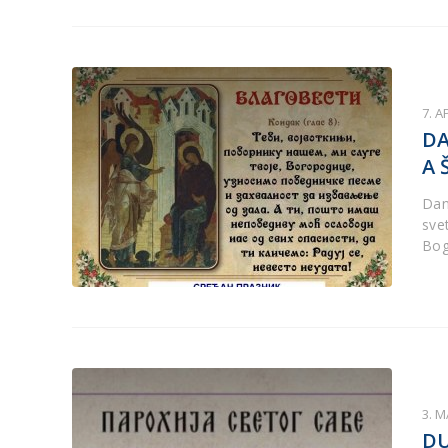
7. A
DA
A 
Dan
sve
Bog
3. M
DU