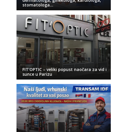
dermatologa, ginekologa, kardiologa,
stomatologa…
FIT’OPTIC – veliki popust naočara za vid i
sunce u Parizu