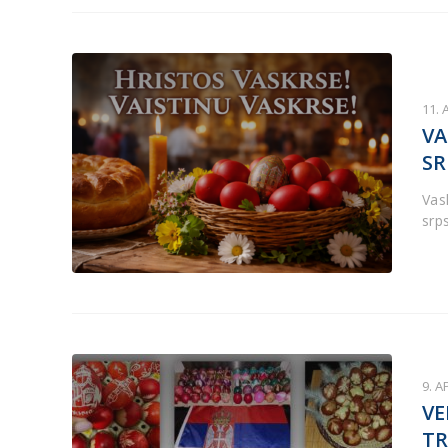
11. 
VA
SR
Vask
srp
9. A
VE
TR