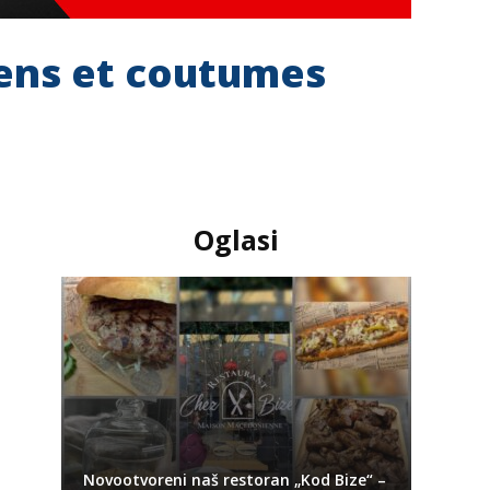
 sens et coutumes
Oglasi
Novootvoreni naš restoran „Kod Bize“ –