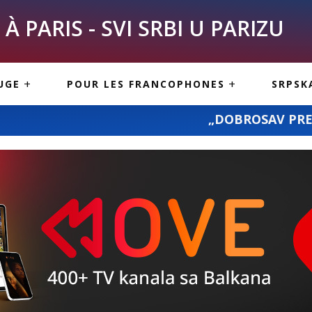
À PARIS - SVI SRBI U PARIZU
SKE
ASI
TOUS LES SERBES À
UGE
POUR LES FRANCOPHONES
SRPSK
PARIS
NE USLUGE
ARTICLES DE BLOG
„DOBROSAV PREVOZ“: prevoz pošiljki 
ISNE
ORMACIJE
CUISINE SERBE
SERVICES