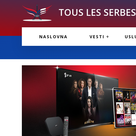
TOUS LES SERBES 
VESTI IZ FRANCU
OGL
NASLOVNA
VESTI
USL
VESTI IZ SRBIJE
VAŽ
VESTI IZ SVETA
KOR
INF