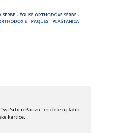
A SERBE
-
ÉGLISE ORTHODOXE SERBE
-
ORTHODOXIE
-
PÂQUES
-
PLAŠTANICA
-
Svi Srbi u Parizu" možete uplatiti
ke kartice.