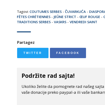
Tagovi:
COUTUMES SERBES
-
ČUVARKUĆA
-
DIASPOR
FÊTES CHRÉTIENNES
-
JEÛNE STRICT
-
ŒUF ROUGE
-
TRADITIONS SERBES
-
VASKRS
-
VENDREDI SAINT
Partagez
TWITTER
FACEBOOK
Podržite rad sajta!
Ukoliko želite da pomognete rad našeg sajta "
vaše donacije preko paypal-a ili vaše bankars