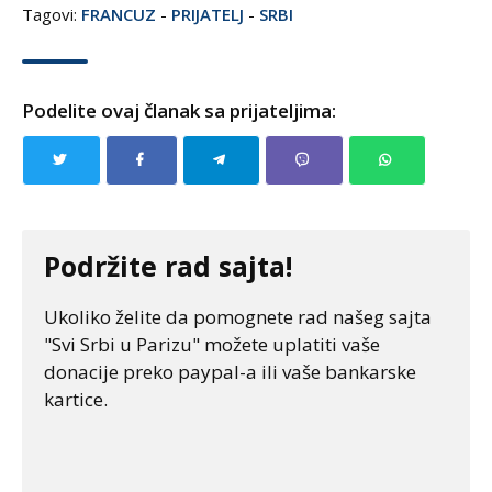
Tagovi:
FRANCUZ
-
PRIJATELJ
-
SRBI
Podelite ovaj članak sa prijateljima:
Podržite rad sajta!
Ukoliko želite da pomognete rad našeg sajta
"Svi Srbi u Parizu" možete uplatiti vaše
donacije preko paypal-a ili vaše bankarske
kartice.