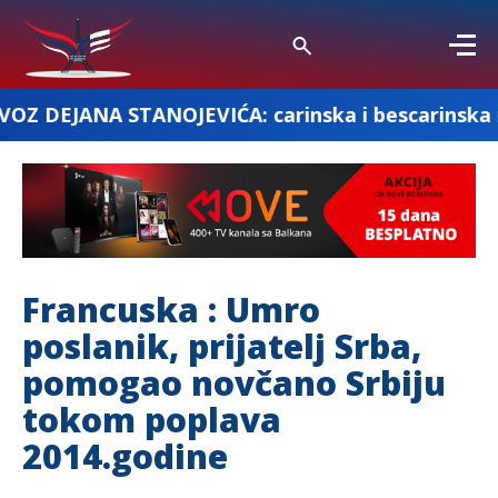
OJEVIĆA: carinska i bescarinska roba
M
Francuska : Umro
poslanik, prijatelj Srba,
pomogao novčano Srbiju
tokom poplava
2014.godine