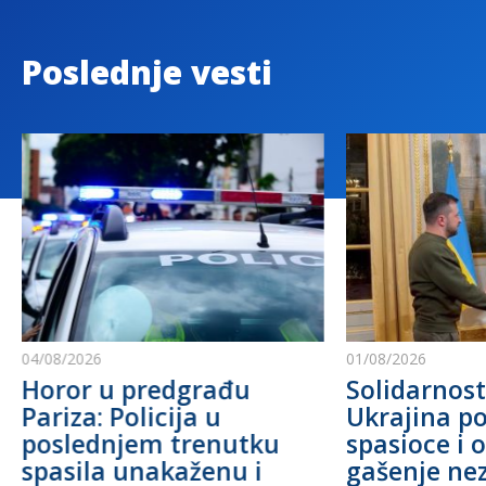
Poslednje vesti
04/08/2026
01/08/2026
Horor u predgrađu
Solidarnost
Pariza: Policija u
Ukrajina po
poslednjem trenutku
spasioce i 
spasila unakaženu i
gašenje ne