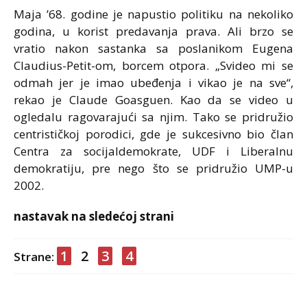
Maja ’68. godine je napustio politiku na nekoliko
godina, u korist predavanja prava. Ali brzo se
vratio nakon sastanka sa poslanikom Eugena
Claudius-Petit-om, borcem otpora. „Svideo mi se
odmah jer je imao ubeđenja i vikao je na sve“,
rekao je Claude Goasguen. Kao da se video u
ogledalu ragovarajući sa njim. Tako se pridružio
centrističkoj porodici, gde je sukcesivno bio član
Centra za socijaldemokrate, UDF i Liberalnu
demokratiju, pre nego što se pridružio UMP-u
2002.
nastavak na sledećoj strani
1
2
3
4
Strane: