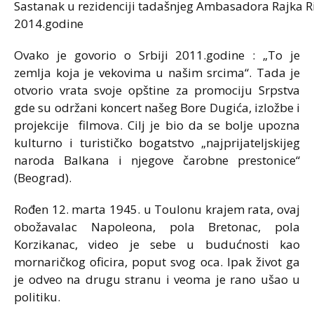
Sastanak u rezidenciji tadašnjeg Ambasadora Rajka R
2014.godine
Ovako je govorio o Srbiji 2011.godine : „To je
zemlja koja je vekovima u našim srcima“. Tada je
otvorio vrata svoje opštine za promociju Srpstva
gde su održani koncert našeg Bore Dugića, izložbe i
projekcije filmova. Cilj je bio da se bolje upozna
kulturno i turističko bogatstvo „najprijateljskijeg
naroda Balkana i njegove čarobne prestonice“
(Beograd).
Rođen 12. marta 1945. u Toulonu krajem rata, ovaj
obožavalac Napoleona, pola Bretonac, pola
Korzikanac, video je sebe u budućnosti kao
mornaričkog oficira, poput svog oca. Ipak život ga
je odveo na drugu stranu i veoma je rano ušao u
politiku.