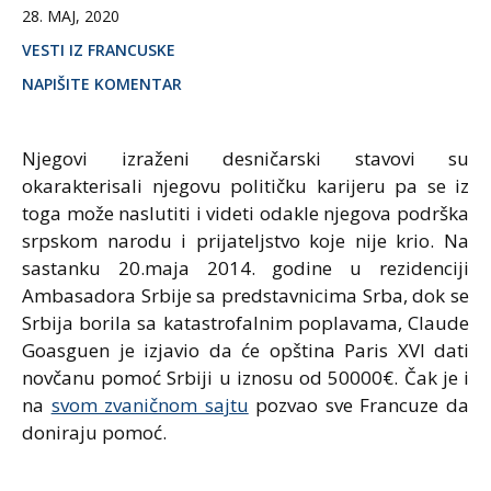
28. MAJ, 2020
VESTI IZ FRANCUSKE
NAPIŠITE KOMENTAR
Njegovi izraženi desničarski stavovi su
okarakterisali njegovu političku karijeru pa se iz
toga može naslutiti i videti odakle njegova podrška
srpskom narodu i prijateljstvo koje nije krio. Na
sastanku 20.maja 2014. godine u rezidenciji
Ambasadora Srbije sa predstavnicima Srba, dok se
Srbija borila sa katastrofalnim poplavama, Claude
Goasguen je izjavio da će opština Paris XVI dati
novčanu pomoć Srbiji u iznosu od 50000€. Čak je i
na
svom zvaničnom sajtu
pozvao sve Francuze da
doniraju pomoć.