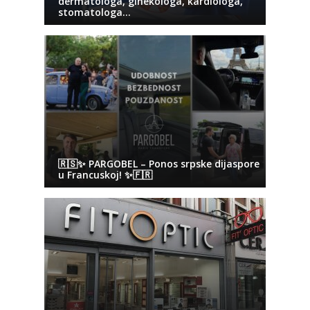
dermatologa, ginekologa, kardiologa,
stomatologa…
🇷🇸✨ PARGOBEL – Ponos srpske dijaspore
u Francuskoj! ✨🇫🇷