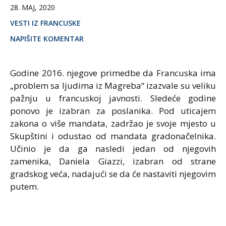
28. MAJ, 2020
VESTI IZ FRANCUSKE
NAPIŠITE KOMENTAR
Godine 2016. njegove primedbe da Francuska ima
„problem sa ljudima iz Magreba“ izazvale su veliku
pažnju u francuskoj javnosti. Sledeće godine
ponovo je izabran za poslanika. Pod uticajem
zakona o više mandata, zadržao je svoje mjesto u
Skupštini i odustao od mandata gradonačelnika.
Učinio je da ga nasledi jedan od njegovih
zamenika, Daniela Giazzi, izabran od strane
gradskog veća, nadajući se da će nastaviti njegovim
putem.