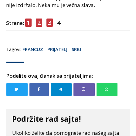
nije izdržalo. Neka mu je večna slava.
1
2
3
4
Strane:
Tagovi:
FRANCUZ
-
PRIJATELJ
-
SRBI
Podelite ovaj članak sa prijateljima:
Podržite rad sajta!
Ukoliko želite da pomognete rad našeg sajta