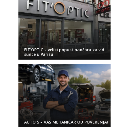
FIT’OPTIC – veliki popust naočara za vid i
sunce u Parizu
AUTO S – VAŠ MEHANIČAR OD POVERENJA!