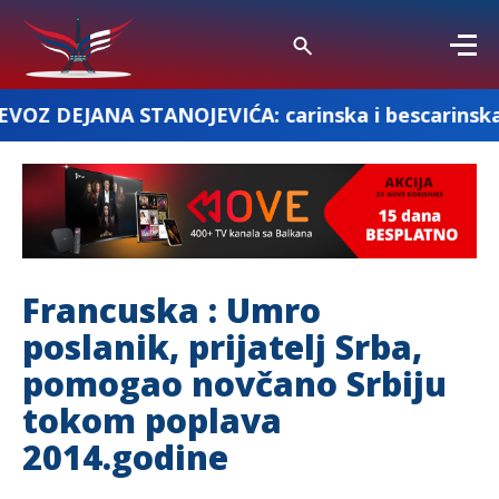
A STANOJEVIĆA: carinska i bescarinska roba
Francuska : Umro
poslanik, prijatelj Srba,
pomogao novčano Srbiju
tokom poplava
2014.godine