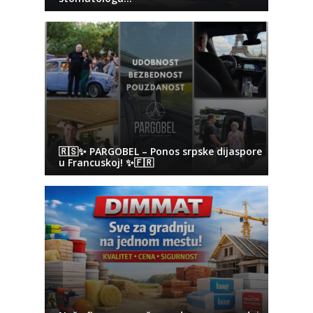
🇷🇸✨ PARGOBEL – Ponos srpske dijaspore
u Francuskoj! ✨🇫🇷