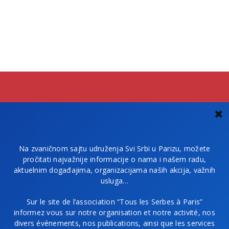
Na zvaničnom sajtu udruženja Svi Srbi u Parizu, možete
pročitati najvažnije informacije o nama i našem radu,
aktuelnim događajima, organizacijama naših akcija, važnih
usluga…
Sur le site de l’association “Tous les Serbes à Paris”
informez vous sur notre organisation et notre activité, nos
divers événements, nos publications, ainsi que les services