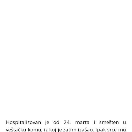
Hospitalizovan je od 24. marta i smešten u
veštačku komu, iz koj je zatim izašao. Ipak srce mu