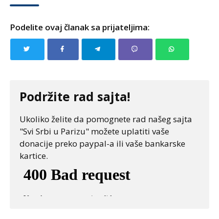
Podelite ovaj članak sa prijateljima:
Podržite rad sajta!
Ukoliko želite da pomognete rad našeg sajta
"Svi Srbi u Parizu" možete uplatiti vaše
donacije preko paypal-a ili vaše bankarske
kartice.