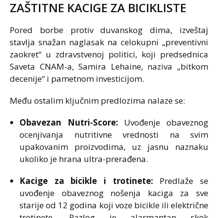
ZAŠTITNE KACIGE ZA BICIKLISTE
Pored borbe protiv duvanskog dima, izveštaj
stavlja snažan naglasak na celokupni „preventivni
zaokret“ u zdravstvenoj politici, koji predsednica
Saveta CNAM-a, Samira Lehaine, naziva „bitkom
decenije“ i pametnom investicijom.
Među ostalim ključnim predlozima nalaze se:
Obavezan Nutri-Score:
Uvođenje obaveznog
ocenjivanja nutritivne vrednosti na svim
upakovanim proizvodima, uz jasnu naznaku
ukoliko je hrana ultra-prerađena.
Kacige za bicikle i trotinete:
Predlaže se
uvođenje obaveznog nošenja kaciga za sve
starije od 12 godina koji voze bicikle ili električne
trotinete. Razlog je alarmantan skok