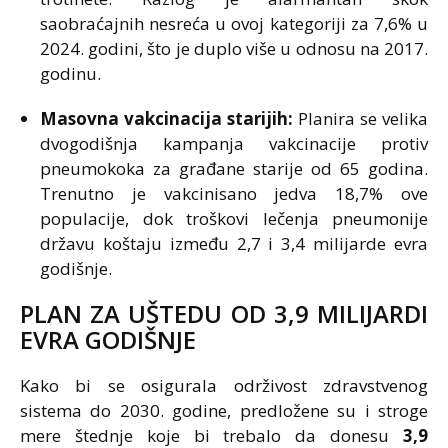
saobraćajnih nesreća u ovoj kategoriji za 7,6% u
2024. godini, što je duplo više u odnosu na 2017.
godinu.
Masovna vakcinacija starijih:
Planira se velika
dvogodišnja kampanja vakcinacije protiv
pneumokoka za građane starije od 65 godina.
Trenutno je vakcinisano jedva 18,7% ove
populacije, dok troškovi lečenja pneumonije
državu koštaju između 2,7 i 3,4 milijarde evra
godišnje.
PLAN ZA UŠTEDU OD 3,9 MILIJARDI
EVRA GODIŠNJE
Kako bi se osigurala održivost zdravstvenog
sistema do 2030. godine, predložene su i stroge
mere štednje koje bi trebalo da donesu
3,9