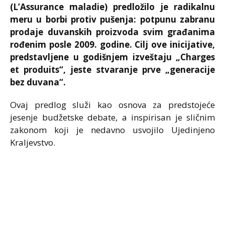
(L’Assurance maladie) predložilo je radikalnu
meru u borbi protiv pušenja: potpunu zabranu
prodaje duvanskih proizvoda svim građanima
rođenim posle 2009. godine. Cilj ove inicijative,
predstavljene u godišnjem izveštaju „Charges
et produits“, jeste stvaranje prve „generacije
bez duvana“.
Ovaj predlog služi kao osnova za predstojeće
jesenje budžetske debate, a inspirisan je sličnim
zakonom koji je nedavno usvojilo Ujedinjeno
Kraljevstvo.