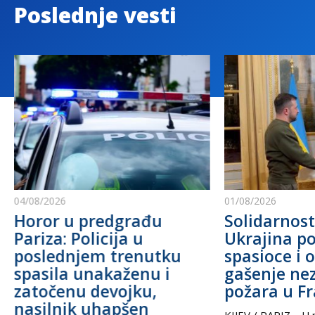
Poslednje vesti
04/08/2026
01/08/2026
Horor u predgrađu
Solidarnost
Pariza: Policija u
Ukrajina po
poslednjem trenutku
spasioce i 
spasila unakaženu i
gašenje ne
zatočenu devojku,
požara u F
nasilnik uhapšen
KIJEV / PARIZ – U p