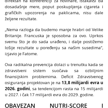
direktan na konferenciji za novinare, istakavši da
dosadašnje mere, poput poskupljenja cigareta i
grafičkih upozorenja na paklicama, nisu dale
željene rezultate.
„Nema razloga da budemo manje hrabri od Velike
Britanije. Francuska je sposobna za ovo. Uprkos
svemu što je do sada urađeno, i dalje postižemo
lošije rezultate u poređenju sa našim susedima“,
izjavio je Fatome.
Ova radikalna prevencija dolazi u trenutku kada se
zdravstveni sistem suočava sa ozbiljnim
finansijskim problemima. Deficit Zdravstvenog
osiguranja projektovan je na
13,8 milijardi evra u
2026. godini
, sa tendencijom rasta na 15 milijardi
u 2027. i čak 17 milijardi evra do 2029. godine.
OBAVEZAN NUTRI-SCORE I