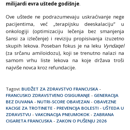
milijardi evra uštede godišnje
.
Ove uštede ne podrazumevaju uskraćivanje nege
pacijentima, već „terapijsku deeskalaciju“ u
onkologiji (optimizaciju lečenja bez smanjenja
šansi za izlečenje) i reviziju propisivanja izuzetno
skupih lekova. Poseban fokus je na leku
Vyndaqel
(za srčanu amiloidozu), koji se trenutno nalazi na
samom vrhu liste lekova na koje država troši
najviše novca kroz refundacije.
Tagovi:
BUDŽET ZA ZDRAVSTVO FRANCUSKA
-
FRANCUSKO ZDRAVSTVENO OSIGURANJE
-
GENERACIJA
BEZ DUVANA
-
NUTRI-SCORE OBAVEZAN
-
OBAVEZNE
KACIGE ZA TROTINETE
-
PREVENCIJA BOLESTI
-
UŠTEDA U
ZDRAVSTVU
-
VAKCINACIJA PNEUMOKOK
-
ZABRANA
CIGARETA FRANCUSKA
-
ZAKON O PUŠENJU 2026