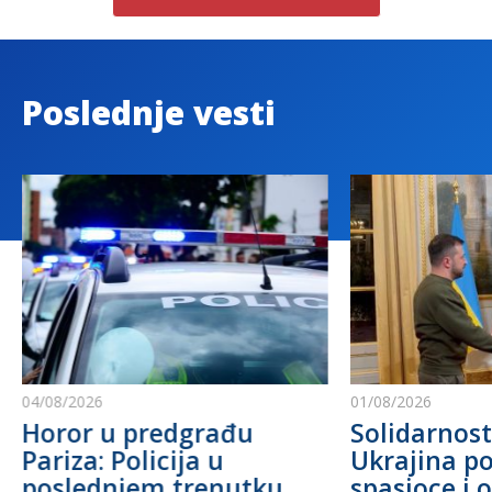
Poslednje vesti
04/08/2026
01/08/2026
Horor u predgrađu
Solidarnost
Pariza: Policija u
Ukrajina po
poslednjem trenutku
spasioce i 