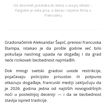
Od skromnih početaka do lidera u svojoj oblasti –
Pargobel je naša prva, a danas i najveća firma u
Francuskoj
Gradonačelnik Aleksandar Šapić, prenosi francuska
štampa, istakao je da prošle godine već bilo
pokušaja nasilnog upada na događaj i da grad
neće rizikovati bezbednost najmlađih.
Dok mnogi svetski gradovi uvode restrikcije,
pojačavaju policijsko prisustvo ili potpuno
otkazuju događaje, francuski mediji zaključuju da
je 2026. godina jedna od najtiših novogodišnjih
noći u poslednjoj deceniji — i da se bezbednost
stavlja ispred tradicije.