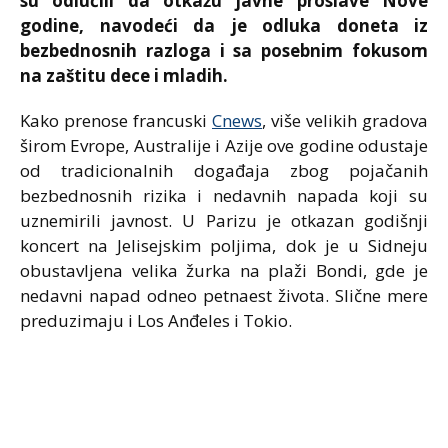
su odlučili da otkažu javne proslave Nove
godine, navodeći da je odluka doneta iz
bezbednosnih razloga i sa posebnim fokusom
na zaštitu dece i mladih.
Kako prenose francuski
Cnews
, više velikih gradova
širom Evrope, Australije i Azije ove godine odustaje
od tradicionalnih događaja zbog pojačanih
bezbednosnih rizika i nedavnih napada koji su
uznemirili javnost. U Parizu je otkazan godišnji
koncert na Jelisejskim poljima, dok je u Sidneju
obustavljena velika žurka na plaži Bondi, gde je
nedavni napad odneo petnaest života. Slične mere
preduzimaju i Los Anđeles i Tokio.