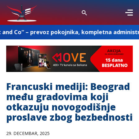
revoz pokojnika, kompletna administracija i osta
Francuski mediji: Beograd
među gradovima koji
otkazuju novogodišnje
proslave zbog bezbednosti
29. DECEMBAR, 2025