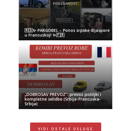
🇷🇸✨ PARGOBEL – Ponos srpske dijaspore
u Francuskoj! ✨🇫🇷
„DOBROSAV PREVOZ“: prevoz pošiljki i
kompletne selidbe (Srbija-Francuska-
Srbija)
VIDI OSTALE USLUGE