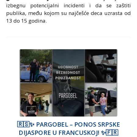
izbegnu potencijalni incidenti i da se zaštiti
publika, među kojom su najčešće deca uzrasta od
13 do 15 godina.
🇷🇸✨ PARGOBEL – PONOS SRPSKE
DIJASPORE U FRANCUSKOJ! ✨🇫🇷