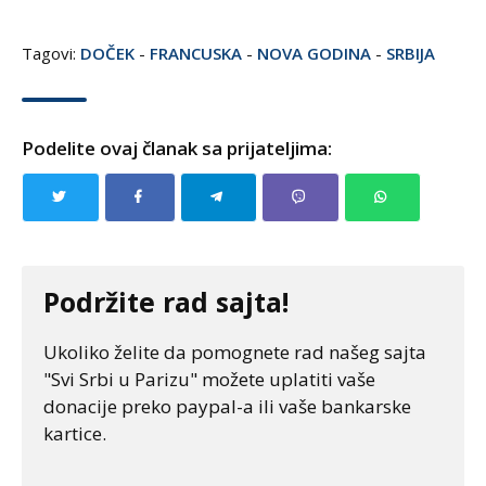
Tagovi:
DOČEK
-
FRANCUSKA
-
NOVA GODINA
-
SRBIJA
Podelite ovaj članak sa prijateljima:
Podržite rad sajta!
Ukoliko želite da pomognete rad našeg sajta
"Svi Srbi u Parizu" možete uplatiti vaše
donacije preko paypal-a ili vaše bankarske
kartice.