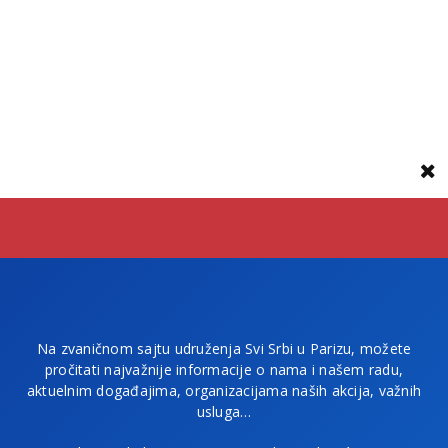
Na zvaničnom sajtu udruženja Svi Srbi u Parizu, možete
pročitati najvažnije informacije o nama i našem radu,
aktuelnim događajima, organizacijama naših akcija, važnih
usluga…