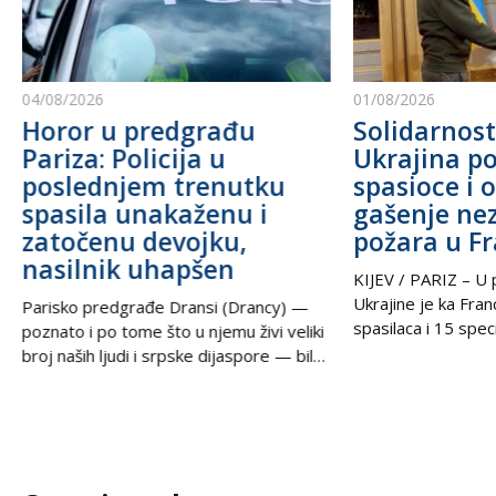
04/08/2026
01/08/2026
Horor u predgrađu
Solidarnost
Pariza: Policija u
Ukrajina po
poslednjem trenutku
spasioce i 
spasila unakaženu i
gašenje ne
zatočenu devojku,
požara u F
nasilnik uhapšen
KIJEV / PARIZ – U p
Ukrajine je ka Fra
Parisko predgrađe Dransi (Drancy) —
spasilaca i 15 speci
poznato i po tome što u njemu živi veliki
kako bi pomogli u g
broj naših ljudi i srpske dijaspore — bilo
šumskih požara koj
je poprište prave drame u noći između
pustoše jugozapad
petka i subote. Zahvaljujući izuzetnoj
Ova pomoć rezultat
upornosti i profesionalizmu policijskih
tokom nedelje u t
službenika, iz zaključanog stana spasena
postigli ukrajinski
je mlada žena koja je pretrpela brutalno