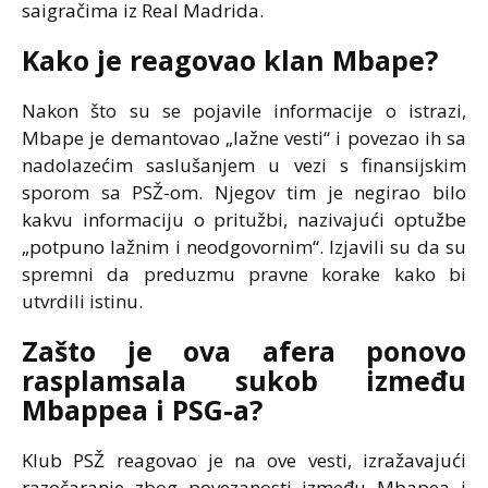
saigračima iz Real Madrida.
Kako je reagovao klan Mbape?
Nakon što su se pojavile informacije o istrazi,
Mbape je demantovao „lažne vesti“ i povezao ih sa
nadolazećim saslušanjem u vezi s finansijskim
sporom sa PSŽ-om. Njegov tim je negirao bilo
kakvu informaciju o pritužbi, nazivajući optužbe
„potpuno lažnim i neodgovornim“. Izjavili su da su
spremni da preduzmu pravne korake kako bi
utvrdili istinu.
Zašto je ova afera ponovo
rasplamsala sukob između
Mbappea i PSG-a?
Klub PSŽ reagovao je na ove vesti, izražavajući
razočaranje zbog povezanosti između Mbapea i