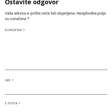
Ostavite odgovor
Zelenski i predsed
vršnjačko i partnerovo nasilje i
Vaša adresa e-pošte neće biti objavljena.
Neophodna polja
su označena
*
KOMENTAR
*
IME
*
E-POŠTA
*