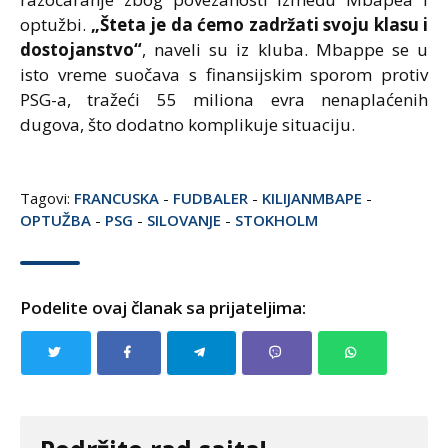
optužbi.
„Šteta je da ćemo zadržati svoju klasu i
dostojanstvo“
, naveli su iz kluba. Mbappe se u
isto vreme suočava s finansijskim sporom protiv
PSG-a, tražeći 55 miliona evra nenaplaćenih
dugova, što dodatno komplikuje situaciju.
Tagovi:
FRANCUSKA
-
FUDBALER
-
KILIJANMBAPE
-
OPTUŽBA
-
PSG
-
SILOVANJE
-
STOKHOLM
Podelite ovaj članak sa prijateljima: