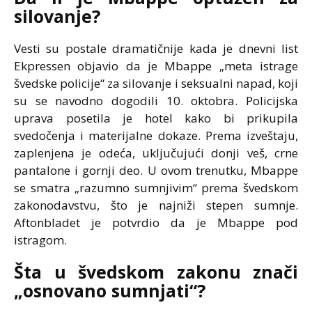
silovanje?
Vesti su postale dramatičnije kada je dnevni list
Ekpressen objavio da je Mbappe „meta istrage
švedske policije“ za silovanje i seksualni napad, koji
su se navodno dogodili 10. oktobra. Policijska
uprava posetila je hotel kako bi prikupila
svedočenja i materijalne dokaze. Prema izveštaju,
zaplenjena je odeća, uključujući donji veš, crne
pantalone i gornji deo. U ovom trenutku, Mbappe
se smatra „razumno sumnjivim“ prema švedskom
zakonodavstvu, što je najniži stepen sumnje.
Aftonbladet je potvrdio da je Mbappe pod
istragom.
Šta u švedskom zakonu znači
„osnovano sumnjati“?