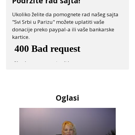
Podržite rad sajta!
Ukoliko želite da pomognete rad našeg sajta
"Svi Srbi u Parizu" možete uplatiti vaše
donacije preko paypal-a ili vaše bankarske
kartice.
Oglasi