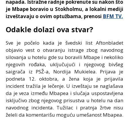
napada. Istražne radnje pokrenute su nakon što
je Mbape boravio u Stokholmu, a lokalni mediji
izveštavaju o ovim optužbama, prenosi
BFM TV.
Odakle dolazi ova stvar?
Sve je počelo kada je švedski list Aftonbladet
objavio vest o otvaranju istrage zbog navodnog
silovanja u hotelu gde su boravili Mbape i nekoliko
njegovih rođaka, uključujući i njegovog bivšeg
saigrača iz PSŽ-a, Nordija Mukielea. Prijava je
podneta 12. oktobra, a žena koja je prijavila
incident tražila je lečenje. U izveštaju se naglašava
da je veza između Mbapea i slučaja uspostavljena
isključivo zbog njegovog prisustva u hotelu na dan
navodnog incidenta. Tužilac i pratnja žrtve nisu
želeli da komentarišu moguću umešanost Mbapea.