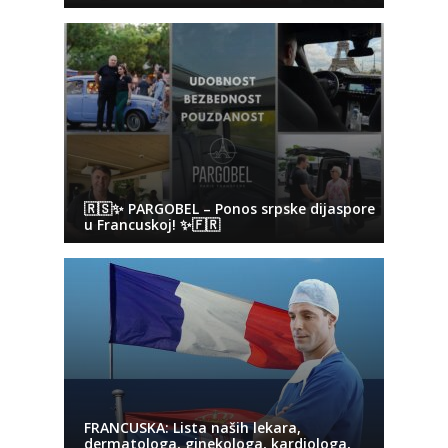
🇷🇸✨ PARGOBEL – Ponos srpske dijaspore
u Francuskoj! ✨🇫🇷
FRANCUSKA: Lista naših lekara,
dermatologa, ginekologa, kardiologa,