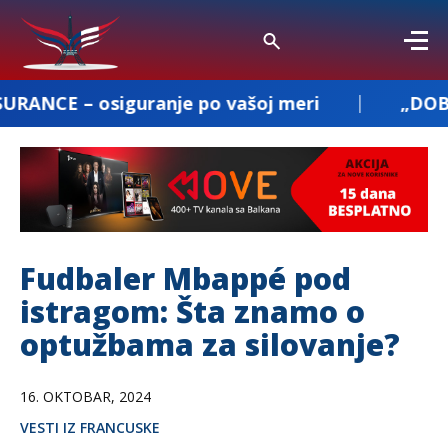
uranje po vašoj meri
„DOBROSAV PREVOZ“:
Fudbaler Mbappé pod
istragom: Šta znamo o
optužbama za silovanje?
16. OKTOBAR, 2024
VESTI IZ FRANCUSKE