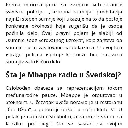
Prema informacijama sa zvanične veb stranice
švedske policije, „razumna sumnja“ predstavlja
najniži stepen sumnje koji ukazuje na to da postoje
konkretne okolnosti koje sugerišu da je osoba
počinila delo. Ovaj pravni pojam je slabiji od
„sumnje zbog verovatnog uzroka“, koja zahteva da
sumnje budu zasnovane na dokazima. U ovoj fazi
istrage, policija ispituje ko može biti osnovano
sumnjiv za krivično delo.
Šta je Mbappe radio u Švedskoj?
Oslobođen obaveza sa reprezentacijom tokom
međunarodne pauze, Mbappe je otputovao u
Stokholm. U četvrtak uveče boravio je u restoranu
„Čez Džoli“, a potom je otišao u noćni klub „V“. U
petak je napustio Stokholm, a zatim se vratio na
Korziku pre nego što se sastao sa svojim