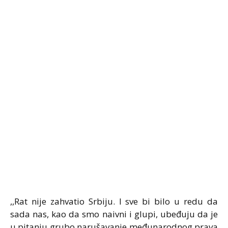
,,Rat nije zahvatio Srbiju. I sve bi bilo u redu da
sada nas, kao da smo naivni i glupi, ubeđuju da je
u pitanju grubo narušavanje međunarodnog prava