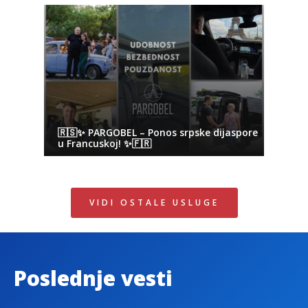
🇷🇸✨ PARGOBEL – Ponos srpske dijaspore
u Francuskoj! ✨🇫🇷
VIDI OSTALE USLUGE
Poslednje vesti