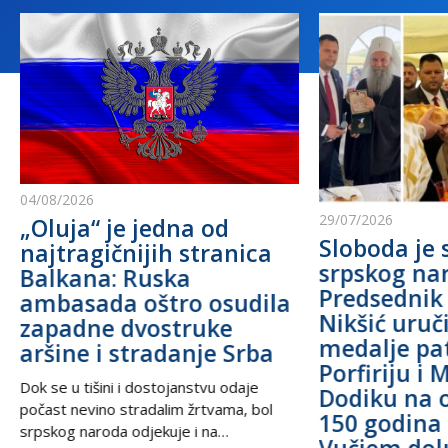
04/08/2026
29/07/2026
„Oluja“ je jedna od
Sloboda je 
najtragičnijih stranica
srpskog na
Balkana: Ruska
Predsednik
ambasada oštro osudila
Nikšić uru
zapadne dvostruke
medalje pa
aršine i stradanje Srba
Porfiriju i 
Dok se u tišini i dostojanstvu odaje
Dodiku na 
počast nevino stradalim žrtvama, bol
150 godina 
srpskog naroda odjekuje i na