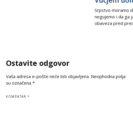
Vučjem dol
međunarodnoj sceni, podsećajući svet
na nepravdu koja decenijama traži istinu
Srpstvo moramo d
i pravdu. U trenucima kada se prisećamo
negujemo i da ga 
golgote krajiških Srba, iz Beograda stiže
obaveza pred prec
snažan glas solidarnosti – Ambasada
potomcima. U vrem
Ruske Federacije poručila je da zločin ne
često prekraja, a i
sme biti zaboravljen,
pitanje, naša je du
jasno kažemo: srps
korene, svoju veru
Ostavite odgovor
svoju istinu. Na
Vaša adresa e-pošte neće biti objavljena.
Neophodna polja
su označena
*
KOMENTAR
*