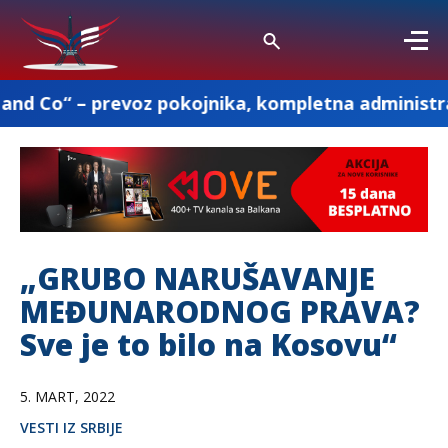
evoz pokojnika, kompletna administracija i ostale
„GRUBO NARUŠAVANJE
MEĐUNARODNOG PRAVA?
Sve je to bilo na Kosovu“
5. MART, 2022
VESTI IZ SRBIJE