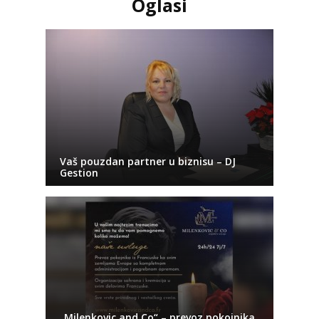
Oglasi
Vaš pouzdan partner u biznisu – DJ
Gestion
„Milenkovic and Co“ – prevoz pokojnika,