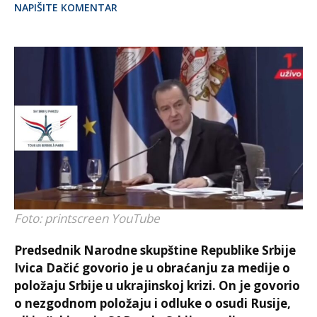
NAPIŠITE KOMENTAR
Foto: printscreen YouTube
Predsednik Narodne skupštine Republike Srbije
Ivica Dačić govorio je u obraćanju za medije o
položaju Srbije u ukrajinskoj krizi. On je govorio
o nezgodnom položaju i odluke o osudi Rusije,