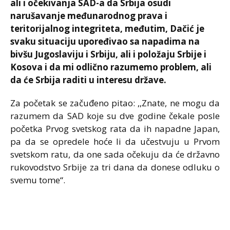
ali i očekivanja SAD-a da Srbija osudi
narušavanje međunarodnog prava i
teritorijalnog integriteta, međutim, Dačić je
svaku situaciju upoređivao sa napadima na
bivšu Jugoslaviju i Srbiju, ali i položaju Srbije i
Kosova i da mi odlično razumemo problem, ali
da će Srbija raditi u interesu države.
Za početak se začuđeno pitao: ,,Znate, ne mogu da
razumem da SAD koje su dve godine čekale posle
početka Prvog svetskog rata da ih napadne Japan,
pa da se opredele hoće li da učestvuju u Prvom
svetskom ratu, da one sada očekuju da će državno
rukovodstvo Srbije za tri dana da donese odluku o
svemu tome“.