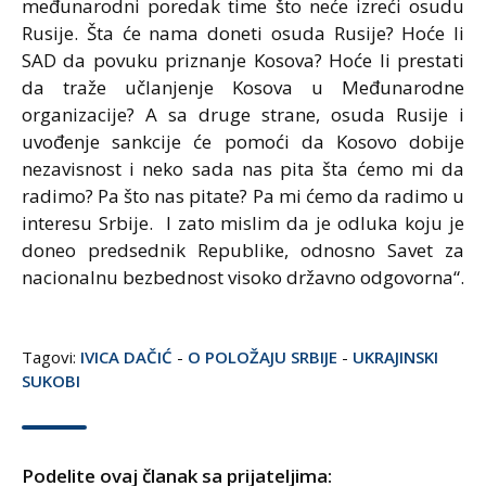
međunarodni poredak time što neće izreći osudu
Rusije. Šta će nama doneti osuda Rusije? Hoće li
SAD da povuku priznanje Kosova? Hoće li prestati
da traže učlanjenje Kosova u Međunarodne
organizacije? A sa druge strane, osuda Rusije i
uvođenje sankcije će pomoći da Kosovo dobije
nezavisnost i neko sada nas pita šta ćemo mi da
radimo? Pa što nas pitate? Pa mi ćemo da radimo u
interesu Srbije. I zato mislim da je odluka koju je
doneo predsednik Republike, odnosno Savet za
nacionalnu bezbednost visoko državno odgovorna“.
Tagovi:
IVICA DAČIĆ
-
O POLOŽAJU SRBIJE
-
UKRAJINSKI
SUKOBI
Podelite ovaj članak sa prijateljima: