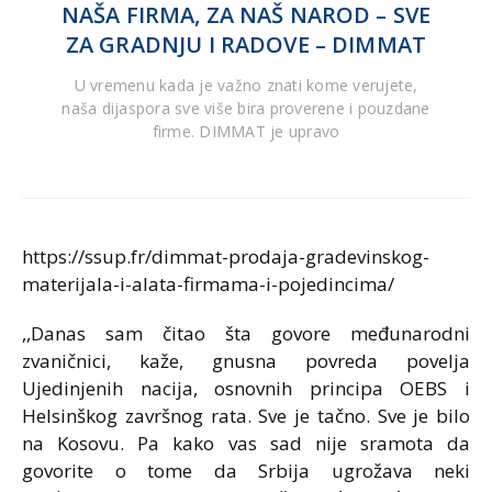
NAŠA FIRMA, ZA NAŠ NAROD – SVE
ZA GRADNJU I RADOVE – DIMMAT
U vremenu kada je važno znati kome verujete,
naša dijaspora sve više bira proverene i pouzdane
firme. DIMMAT je upravo
https://ssup.fr/dimmat-prodaja-gradevinskog-
materijala-i-alata-firmama-i-pojedincima/
,,Danas sam čitao šta govore međunarodni
zvaničnici, kaže, gnusna povreda povelja
Ujedinjenih nacija, osnovnih principa OEBS i
Helsinškog završnog rata. Sve je tačno. Sve je bilo
na Kosovu. Pa kako vas sad nije sramota da
govorite o tome da Srbija ugrožava neki