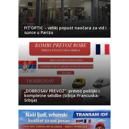
FIT’OPTIC – veliki popust naočara za vid i
sunce u Parizu
„DOBROSAV PREVOZ“: prevoz pošiljki i
kompletne selidbe (Srbija-Francuska-
Srbija)