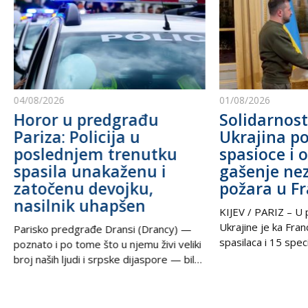
04/08/2026
01/08/2026
Horor u predgrađu
Solidarnost
Pariza: Policija u
Ukrajina po
poslednjem trenutku
spasioce i 
spasila unakaženu i
gašenje ne
zatočenu devojku,
požara u F
nasilnik uhapšen
KIJEV / PARIZ – U p
Ukrajine je ka Fra
Parisko predgrađe Dransi (Drancy) —
spasilaca i 15 speci
poznato i po tome što u njemu živi veliki
kako bi pomogli u g
broj naših ljudi i srpske dijaspore — bilo
šumskih požara koj
je poprište prave drame u noći između
pustoše jugozapad
petka i subote. Zahvaljujući izuzetnoj
Ova pomoć rezultat
upornosti i profesionalizmu policijskih