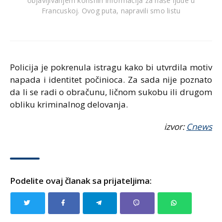
objavljivanjem korisnih informacija za naše ljude u
Francuskoj. Ovog puta, napravili smo listu
Policija je pokrenula istragu kako bi utvrdila motiv
napada i identitet počinioca. Za sada nije poznato
da li se radi o obračunu, ličnom sukobu ili drugom
obliku kriminalnog delovanja.
izvor:
Cnews
Podelite ovaj članak sa prijateljima: