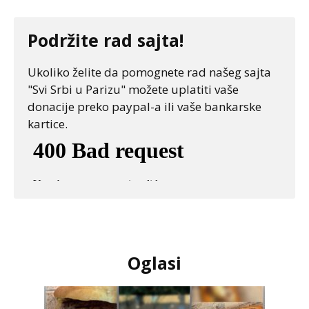
Podržite rad sajta!
Ukoliko želite da pomognete rad našeg sajta
"Svi Srbi u Parizu" možete uplatiti vaše
donacije preko paypal-a ili vaše bankarske
kartice.
Oglasi