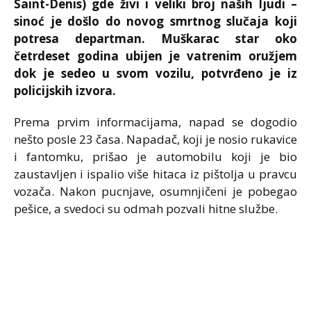
Saint-Denis) gde živi i veliki broj naših ljudi –
sinoć je došlo do novog smrtnog slučaja koji
potresa departman. Muškarac star oko
četrdeset godina ubijen je vatrenim oružjem
dok je sedeo u svom vozilu, potvrđeno je iz
policijskih izvora.
Prema prvim informacijama, napad se dogodio
nešto posle 23 časa. Napadač, koji je nosio rukavice
i fantomku, prišao je automobilu koji je bio
zaustavljen i ispalio više hitaca iz pištolja u pravcu
vozača. Nakon pucnjave, osumnjičeni je pobegao
pešice, a svedoci su odmah pozvali hitne službe.