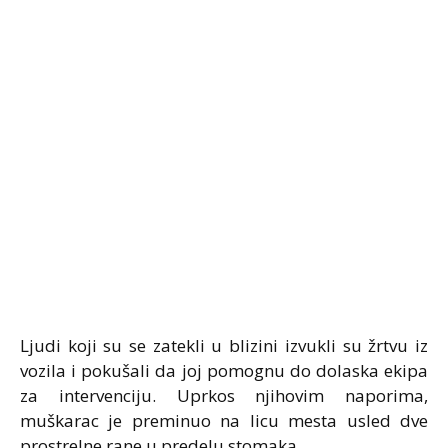
Ljudi koji su se zatekli u blizini izvukli su žrtvu iz
vozila i pokušali da joj pomognu do dolaska ekipa
za intervenciju. Uprkos njihovim naporima,
muškarac je preminuo na licu mesta usled dve
prostrelne rane u predelu stomaka.