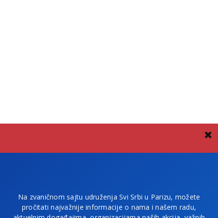
Na zvaničnom sajtu udruženja Svi Srbi u Parizu, možete
pročitati najvažnije informacije o nama i našem radu,
aktuelnim događajima, organizacijama naših akcija, važnih