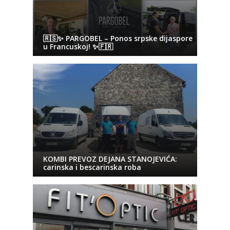
🇷🇸✨ PARGOBEL – Ponos srpske dijaspore
u Francuskoj! ✨🇫🇷
KOMBI PREVOZ DEJANA STANOJEVIĆA:
carinska i bescarinska roba