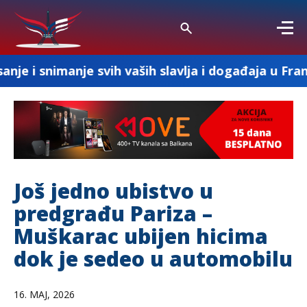
je svih vaših slavlja i događaja u Francuskoj
Još jedno ubistvo u
predgrađu Pariza –
Muškarac ubijen hicima
dok je sedeo u automobilu
16. MAJ, 2026