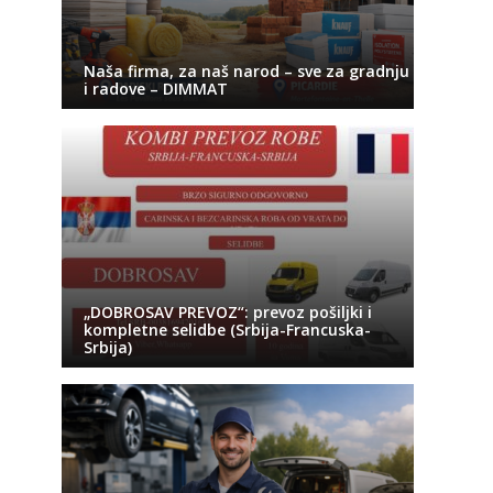
Naša firma, za naš narod – sve za gradnju
i radove – DIMMAT
„DOBROSAV PREVOZ“: prevoz pošiljki i
kompletne selidbe (Srbija-Francuska-
Srbija)