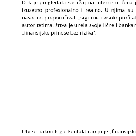
Dok je pregledala sadržaj na internetu, žena 
izuzetno profesionalno i realno. U njima su 
navodno preporučivali „sigurne i visokoprofita
autoritetima, žrtva je unela svoje lične i bank
„finansijske prinose bez rizika“.
Ubrzo nakon toga, kontaktirao ju je „finansijski