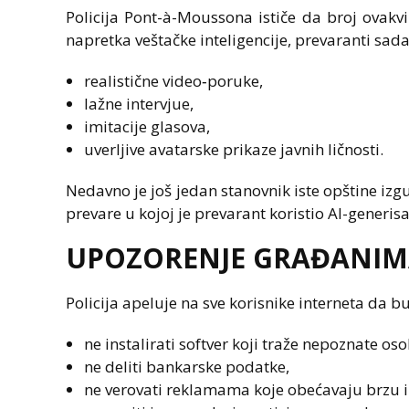
Policija Pont-à-Moussona ističe da broj ovakv
napretka veštačke inteligencije, prevaranti sad
realistične video‑poruke,
lažne intervjue,
imitacije glasova,
uverljive avatarske prikaze javnih ličnosti.
Nedavno je još jedan stanovnik iste opštine iz
prevare u kojoj je prevarant koristio AI-generisa
UPOZORENJE GRAĐANI
Policija apeluje na sve korisnike interneta da b
ne instalirati softver koji traže nepoznate oso
ne deliti bankarske podatke,
ne verovati reklamama koje obećavaju brzu i