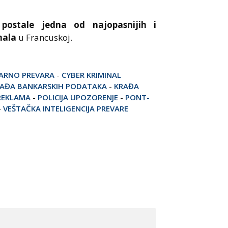
 postale jedna od najopasnijih i
nala
u Francuskoj.
ARNO PREVARA
-
CYBER KRIMINAL
AĐA BANKARSKIH PODATAKA
-
KRAĐA
REKLAMA
-
POLICIJA UPOZORENJE
-
PONT-
-
VEŠTAČKA INTELIGENCIJA PREVARE