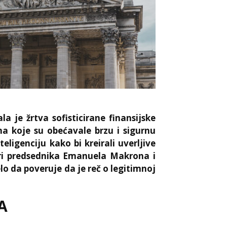
 je žrtva sofisticirane finansijske
a koje su obećavale brzu i sigurnu
teligenciju kako bi kreirali uverljive
ari predsednika Emanuela Makrona i
o da poveruje da je reč o legitimnoj
A