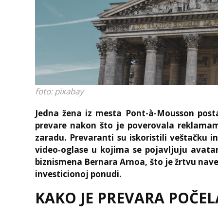
foto: pixabay
Jedna žena iz mesta Pont-à-Mousson postala
prevare nakon što je poverovala reklamam
zaradu. Prevaranti su iskoristili veštačku in
video‑oglase u kojima se pojavljuju avat
biznismena Bernara Arnoa, što je žrtvu navel
investicionoj ponudi.
KAKO JE PREVARA POČEL