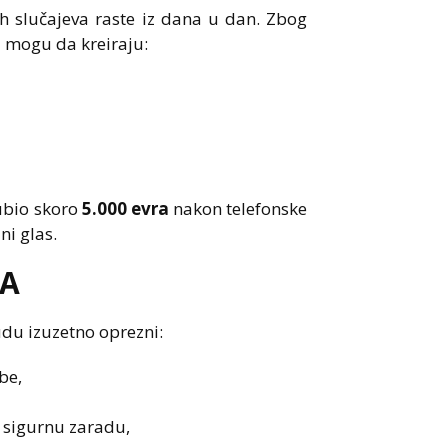
ih slučajeva raste iz dana u dan. Zbog
a mogu da kreiraju:
gubio skoro
5.000 evra
nakon telefonske
ni glas.
MA
udu izuzetno oprezni:
be,
 sigurnu zaradu,