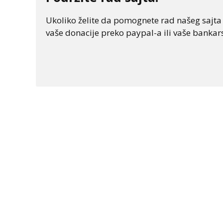
Ukoliko želite da pomognete rad našeg sajta "
vaše donacije preko paypal-a ili vaše bankars