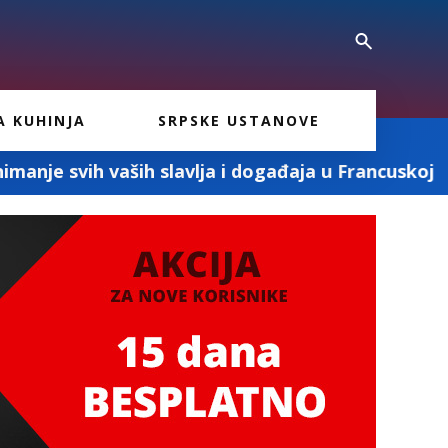
A KUHINJA
SRPSKE USTANOVE
lavlja i događaja u Francuskoj
„Milenkovic