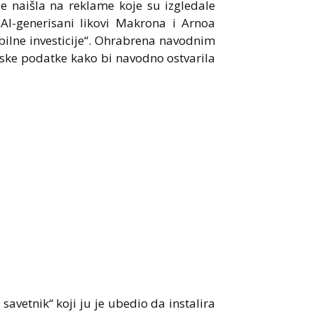
je naišla na reklame koje su izgledale
AI-generisani likovi Makrona i Arnoa
bilne investicije“. Ohrabrena navodnim
arske podatke kako bi navodno ostvarila
 savetnik“ koji ju je ubedio da instalira