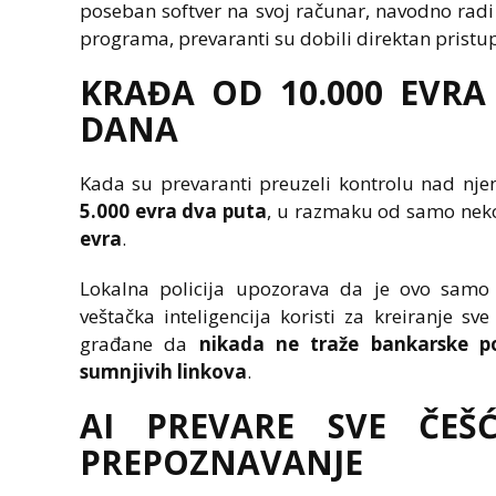
poseban softver na svoj računar, navodno radi 
programa, prevaranti su dobili direktan pris
KRAĐA OD 10.000 EVR
DANA
Kada su prevaranti preuzeli kontrolu nad nje
5.000 evra dva puta
, u razmaku od samo neko
evra
.
Lokalna policija upozorava da je ovo samo
veštačka inteligencija koristi za kreiranje sv
građane da
nikada ne traže bankarske p
sumnjivih linkova
.
AI PREVARE SVE ČEŠ
PREPOZNAVANJE