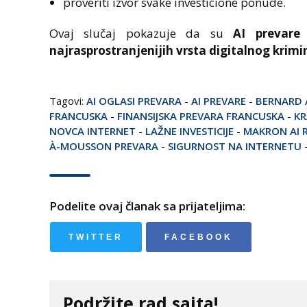
proveriti izvor svake investicione ponude.
Ovaj slučaj pokazuje da su
AI prevare
najrasprostranjenijih vrsta digitalnog krimi
Tagovi:
AI OGLASI PREVARA
-
AI PREVARE
-
BERNARD 
FRANCUSKA
-
FINANSIJSKA PREVARA FRANCUSKA
-
KR
NOVCA INTERNET
-
LAŽNE INVESTICIJE
-
MAKRON AI 
À-MOUSSON PREVARA
-
SIGURNOST NA INTERNETU
Podelite ovaj članak sa prijateljima:
TWITTER
FACEBOOK
Podržite rad sajta!