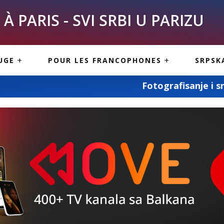
À PARIS - SVI SRBI U PARIZU
SKE
ASI
TOUS LES SERBES À
UGE
POUR LES FRANCOPHONES
SRPSK
PARIS
NE USLUGE
ARTICLES DE BLOG
Fotografisanje i snimanje svih vaših s
ISNE
ORMACIJE
CUISINE SERBE
SERVICES