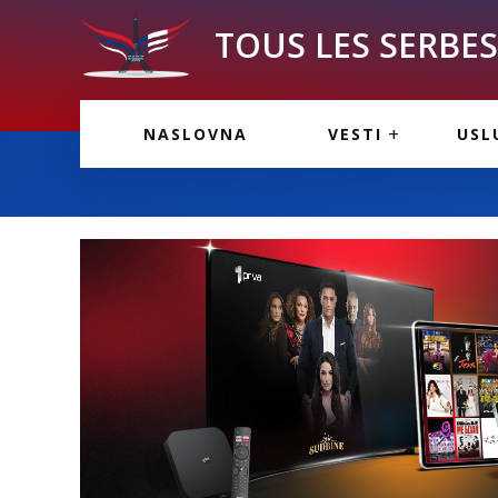
TOUS LES SERBES 
VESTI IZ FRANCU
OGL
NASLOVNA
VESTI
USL
VESTI IZ SRBIJE
VAŽ
VESTI IZ SVETA
KOR
INF