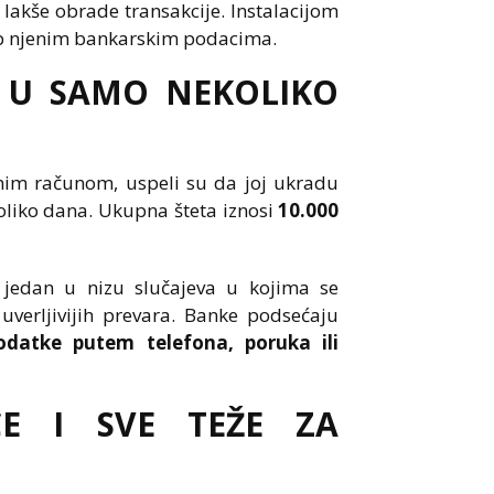
lakše obrade transakcije. Instalacijom
tup njenim bankarskim podacima.
A U SAMO NEKOLIKO
nim računom, uspeli su da joj ukradu
liko dana. Ukupna šteta iznosi
10.000
 jedan u nizu slučajeva u kojima se
e uverljivijih prevara. Banke podsećaju
odatke putem telefona, poruka ili
ĆE I SVE TEŽE ZA