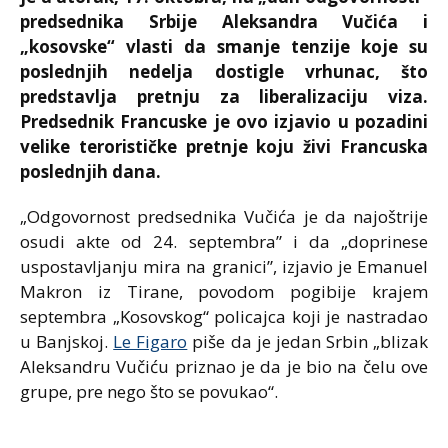
predsednika Srbije Aleksandra Vučića i
„kosovske“ vlasti da smanje tenzije koje su
poslednjih nedelja dostigle vrhunac, što
predstavlja pretnju za liberalizaciju viza.
Predsednik Francuske je ovo izjavio u pozadini
velike terorističke pretnje koju živi Francuska
poslednjih dana.
„Odgovornost predsednika Vučića je da najoštrije
osudi akte od 24. septembra” i da „doprinese
uspostavljanju mira na granici”, izjavio je Emanuel
Makron iz Tirane, povodom pogibije krajem
septembra „Kosovskog“ policajca koji je nastradao
u Banjskoj.
Le Figaro
piše da je jedan Srbin „blizak
Aleksandru Vučiću priznao je da je bio na čelu ove
grupe, pre nego što se povukao“.