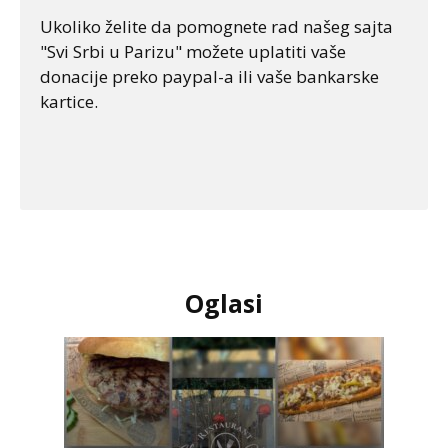
Ukoliko želite da pomognete rad našeg sajta
"Svi Srbi u Parizu" možete uplatiti vaše
donacije preko paypal-a ili vaše bankarske
kartice.
Oglasi