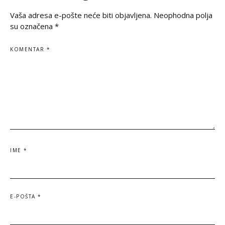
Vaša adresa e-pošte neće biti objavljena.
Neophodna polja
su označena
*
KOMENTAR
*
IME
*
E-POŠTA
*