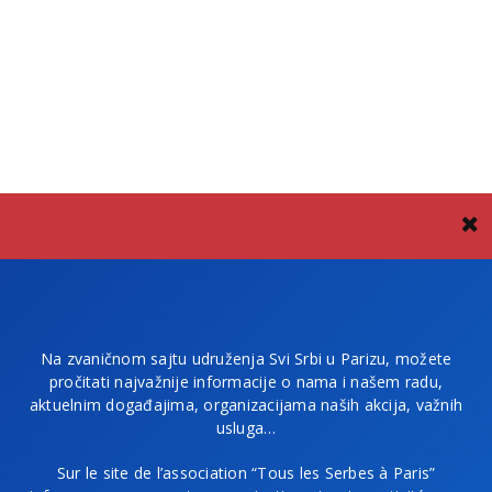
Na zvaničnom sajtu udruženja Svi Srbi u Parizu, možete
pročitati najvažnije informacije o nama i našem radu,
aktuelnim događajima, organizacijama naših akcija, važnih
usluga…
Sur le site de l’association “Tous les Serbes à Paris”