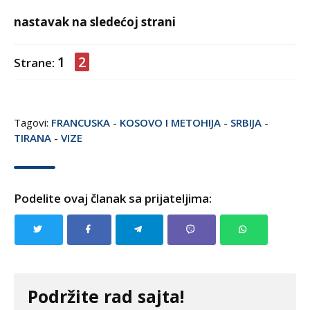
nastavak na sledećoj strani
1
2
Strane:
Tagovi:
FRANCUSKA
-
KOSOVO I METOHIJA
-
SRBIJA
-
TIRANA
-
VIZE
Podelite ovaj članak sa prijateljima:
Podržite rad sajta!