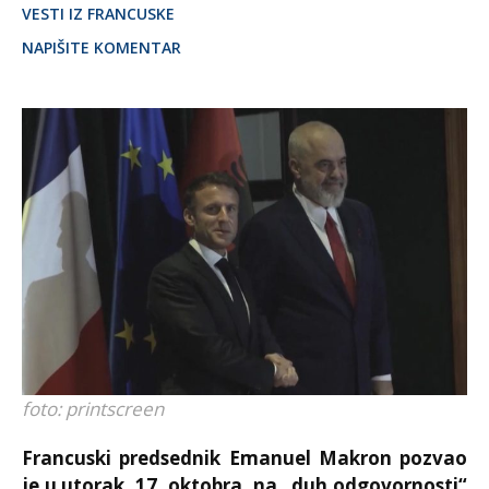
VESTI IZ FRANCUSKE
NAPIŠITE KOMENTAR
foto: printscreen
Francuski predsednik Emanuel Makron pozvao
je u utorak, 17. oktobra, na „duh odgovornosti“