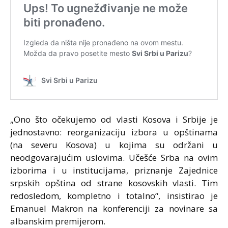
„Ono što očekujemo od vlasti Kosova i Srbije je
jednostavno: reorganizaciju izbora u opštinama
(na severu Kosova) u kojima su održani u
neodgovarajućim uslovima. Učešće Srba na ovim
izborima i u institucijama, priznanje Zajednice
srpskih opština od strane kosovskih vlasti. Tim
redosledom, kompletno i totalno“, insistirao je
Emanuel Makron na konferenciji za novinare sa
albanskim premijerom.