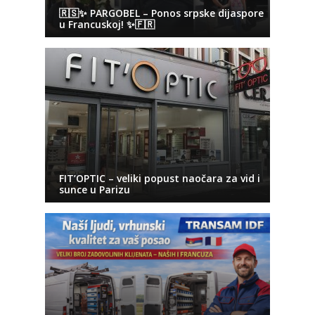
🇷🇸✨ PARGOBEL – Ponos srpske dijaspore
u Francuskoj! ✨🇫🇷
FIT’OPTIC – veliki popust naočara za vid i
sunce u Parizu