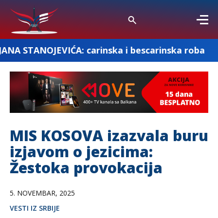
IĆA: carinska i bescarinska roba
„DOBRO
MIS KOSOVA izazvala buru
izjavom o jezicima:
Žestoka provokacija
5. NOVEMBAR, 2025
VESTI IZ SRBIJE