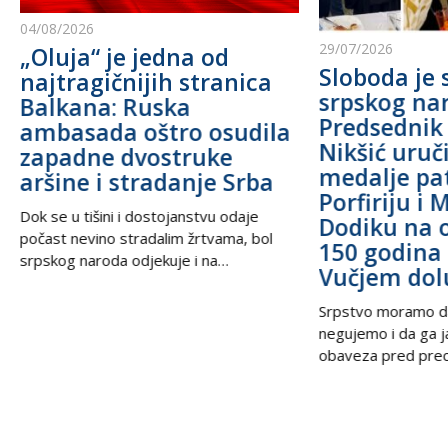
04/08/2026
29/07/2026
„Oluja“ je jedna od
Sloboda je 
najtragičnijih stranica
srpskog na
Balkana: Ruska
Predsednik
ambasada oštro osudila
Nikšić uru
zapadne dvostruke
medalje pa
aršine i stradanje Srba
Porfiriju i 
Dok se u tišini i dostojanstvu odaje
Dodiku na 
počast nevino stradalim žrtvama, bol
150 godina 
srpskog naroda odjekuje i na
Vučjem dol
međunarodnoj sceni, podsećajući svet
na nepravdu koja decenijama traži istinu
Srpstvo moramo d
i pravdu. U trenucima kada se prisećamo
negujemo i da ga 
golgote krajiških Srba, iz Beograda stiže
obaveza pred prec
snažan glas solidarnosti – Ambasada
potomcima. U vrem
Ruske Federacije poručila je da zločin ne
često prekraja, a i
sme biti zaboravljen,
pitanje, naša je du
jasno kažemo: srps