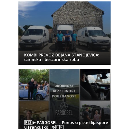
KOMBI PREVOZ DEJANA STANOJEVIĆA:
carinska i bescarinska roba
🇷🇸✨ PARGOBEL – Ponos srpske dijaspore
u Francuskoj! ✨🇫🇷