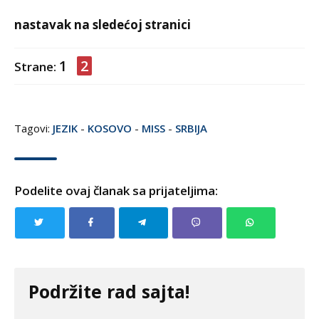
nastavak na sledećoj stranici
1
2
Strane:
Tagovi:
JEZIK
-
KOSOVO
-
MISS
-
SRBIJA
Podelite ovaj članak sa prijateljima:
Podržite rad sajta!