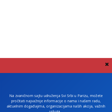
Na zvaničnom sajtu udruženja Svi Srbi u Parizu, možete
pročitati najvažnije informacije o nama i našem radu,
aktuelnim događajima, organizacijama naših akcija, važnih
usluga…