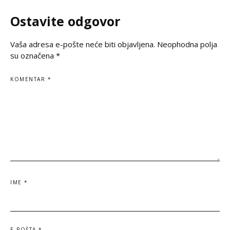
korene, svoju veru
Ostavite odgovor
svoju istinu. Na
Vaša adresa e-pošte neće biti objavljena.
Neophodna polja
su označena
*
KOMENTAR
*
IME
*
E-POŠTA
*