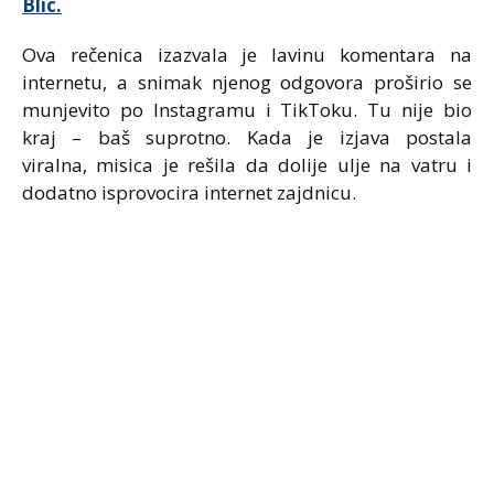
Blic.
Ova rečenica izazvala je lavinu komentara na
internetu, a snimak njenog odgovora proširio se
munjevito po Instagramu i TikToku. Tu nije bio
kraj – baš suprotno. Kada je izjava postala
viralna, misica je rešila da dolije ulje na vatru i
dodatno isprovocira internet zajdnicu.