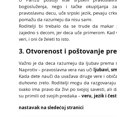
bogosluženja, nego i tačke okupljanja z
pravoslavnu decu, uče srpski jezik, pevaju crk
pomažu da razumeju da nisu sami.
Roditelji bi trebalo da se trude da makar
zajedno s decom, jer deca uče primerom. Kad vi
veri, i oni će želeti to isto.
3. Otvorenost i poštovanje pr
Važno je da deca razumeju da ljubav prema sv
Naprotiv – pravoslavna vera nas uči
ljubavi, s
Kada dete nauči da uvažava druge vere i običaj
duhovno zrelo. Roditelji mogu da razgovaraju
svako ima pravo da živi po svojoj savesti, ali
su primili od svojih predaka –
veru, jezik i čes
nastavak na sledećoj stranici