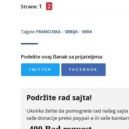
1
2
Strane:
Tagovi:
FRANCUSKA
-
SRBIJA
-
VERA
Podelite ovaj članak sa prijateljima:
TWITTER
FACEBOOK
Podržite rad sajta!
Ukoliko želite da pomognete rad našeg sajta "
vaše donacije preko paypal-a ili vaše bankars