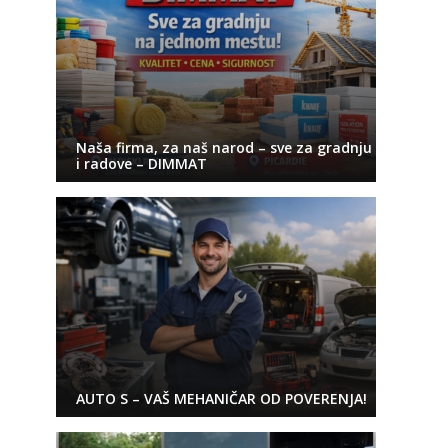
Naša firma, za naš narod – sve za gradnju
i radove – DIMMAT
AUTO S – VAŠ MEHANIČAR OD POVERENJA!