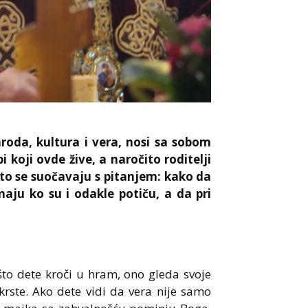
aroda, kultura i vera, nosi sa sobom
koji ovde žive, a naročito roditelji
to se suočavaju s pitanjem: kako da
aju ko su i odakle potiču, a da pri
što dete kroči u hram, ono gleda svoje
krste. Ako dete vidi da vera nije samo