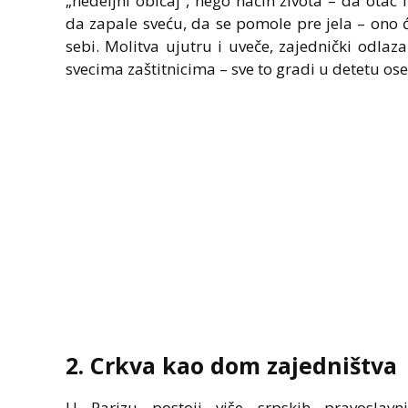
„nedeljni običaj“, nego način života – da ota
da zapale sveću, da se pomole pre jela – ono ć
sebi. Molitva ujutru i uveče, zajednički odlaza
svecima zaštitnicima – sve to gradi u detetu ose
2. Crkva kao dom zajedništva
U Parizu postoji više srpskih pravoslav