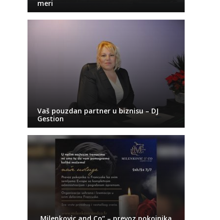
meri
Vaš pouzdan partner u biznisu – DJ
Gestion
„Milenkovic and Co“ – prevoz pokojnika,