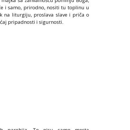
c i majka sa zahvalnošću pominju Boga,
e i samo, prirodno, nositi tu toplinu u
k na liturgiju, proslava slave i priča o
ćaj pripadnosti i sigurnosti.
nih parohija. To nisu samo mesta