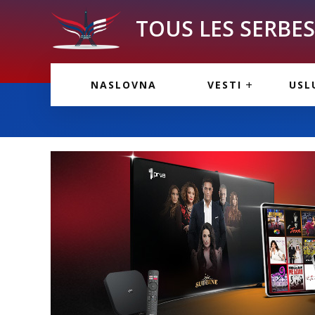
TOUS LES SERBES 
VESTI IZ FRANCU
OGL
NASLOVNA
VESTI
USL
VESTI IZ SRBIJE
VAŽ
VESTI IZ SVETA
KOR
INF