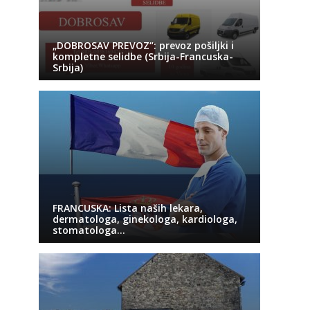
„DOBROSAV PREVOZ“: prevoz pošiljki i
kompletne selidbe (Srbija-Francuska-
Srbija)
FRANCUSKA: Lista naših lekara,
dermatologa, ginekologa, kardiologa,
stomatologa…