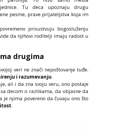
ajednice. Tu deca upoznaju drugu
vene pesme, prave prijateljstva koja im
 povremeno prisustvuju bogosluženju
de da njihovi roditelji imaju radost u
ema dru
gima
ojoj veri ne znači nepoštovanje tuđe.
mirenju i razumevanju
.
e, ali i da zna svoju veru, ono postaje
 sa decom o razlikama, da objasne da
 da je njima povereno da čuvaju ono što
titost
.