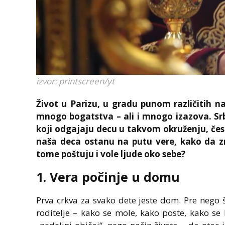
izvor: printscreen/yt
Život u Parizu, u gradu punom različitih n
mnogo bogatstva – ali i mnogo izazova. Srbi 
koji odgajaju decu u takvom okruženju, čes
naša deca ostanu na putu vere, kako da zn
tome poštuju i vole ljude oko sebe?
1. Vera počinje u domu
Prva crkva za svako dete jeste dom. Pre nego 
roditelje – kako se mole, kako poste, kako se 