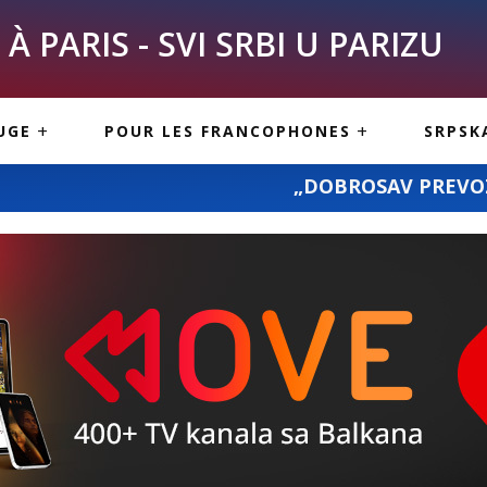
À PARIS - SVI SRBI U PARIZU
SKE
ASI
TOUS LES SERBES À
UGE
POUR LES FRANCOPHONES
SRPSK
PARIS
NE USLUGE
ARTICLES DE BLOG
„DOBROSAV PREVOZ“: prevoz pošiljki 
ISNE
ORMACIJE
CUISINE SERBE
SERVICES