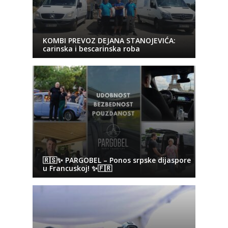
KOMBI PREVOZ DEJANA STANOJEVIĆA:
carinska i bescarinska roba
🇷🇸✨ PARGOBEL – Ponos srpske dijaspore
u Francuskoj! ✨🇫🇷