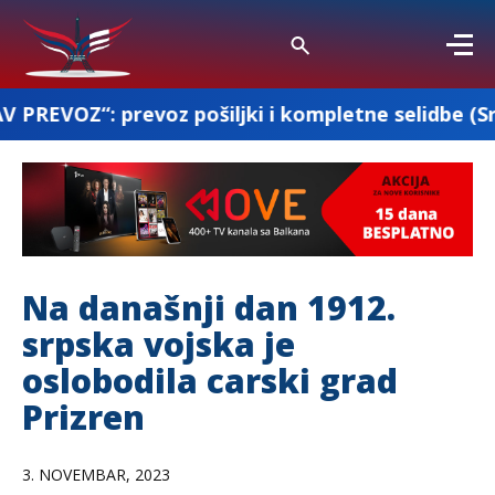
oz pošiljki i kompletne selidbe (Srbija-Francuska
Na današnji dan 1912.
srpska vojska je
oslobodila carski grad
Prizren
3. NOVEMBAR, 2023