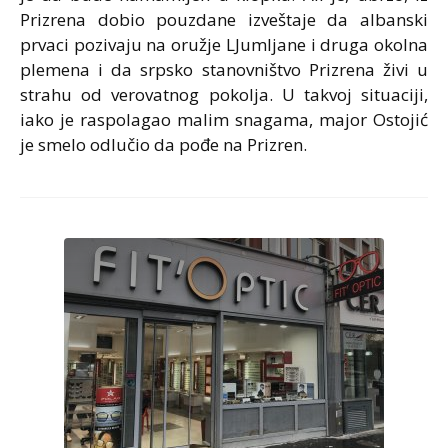
Prizrena dobio pouzdane izveštaje da albanski
prvaci pozivaju na oružje LJumljane i druga okolna
plemena i da srpsko stanovništvo Prizrena živi u
strahu od verovatnog pokolja. U takvoj situaciji,
iako je raspolagao malim snagama, major Ostojić
je smelo odlučio da pođe na Prizren.