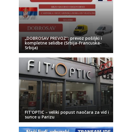
„DOBROSAV PREVOZ“: prevoz pošiljki i
kompletne selidbe (Srbija-Francuska-
Srbija)
FIT’OPTIC – veliki popust naočara za vid i
sunce u Parizu