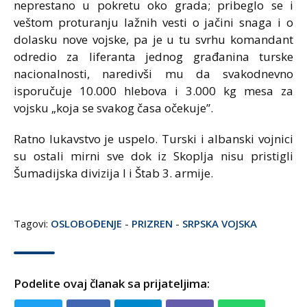
neprestano u pokretu oko grada; pribeglo se i
veštom proturanju lažnih vesti o jačini snaga i o
dolasku nove vojske, pa je u tu svrhu komandant
odredio za liferanta jednog građanina turske
nacionalnosti, naredivši mu da svakodnevno
isporučuje 10.000 hlebova i 3.000 kg mesa za
vojsku „koja se svakog časa očekuje”.
Ratno lukavstvo je uspelo. Turski i albanski vojnici
su ostali mirni sve dok iz Skoplja nisu pristigli
Šumadijska divizija I i Štab 3. armije.
Tagovi:
OSLOBOĐENJE
-
PRIZREN
-
SRPSKA VOJSKA
Podelite ovaj članak sa prijateljima: