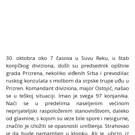
30. oktobra oko 7 časova u Suvu Reku, u štab
konjičkog diviziona, došli su predsednik opštine
grada Prizrena, nekoliko viđenih Srba i prevodilac
ruskog konzulata s molbom da srpske trupe uđu u
Prizren. Komandant diviziona, major Ostojić, našao
se u teškoj situaciji. Imao je svega 97 konjanika.
Naći se u predelima naseljenim većinom
neprijateljski raspoloženim stanovništvom, daleko
od glavnine, s kojom su veze bile spore i nesigurne,
značilo je izložiti se opasnosti uništenja. Strahovao
je da bude namamljen u klopku. Ali je, ubrzo, iz