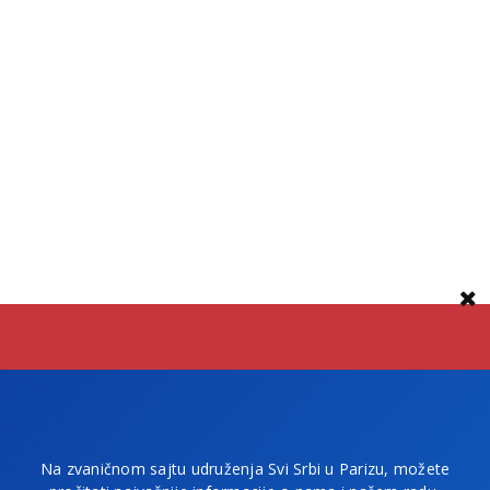
Na zvaničnom sajtu udruženja Svi Srbi u Parizu, možete