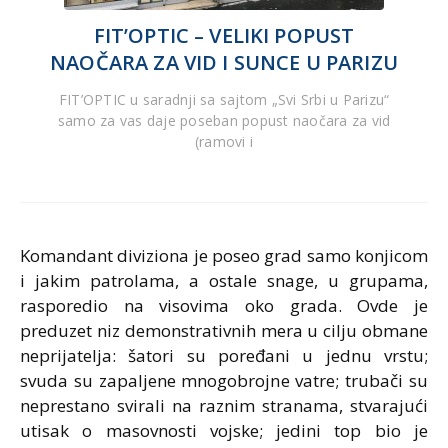
FIT’OPTIC – VELIKI POPUST
NAOČARA ZA VID I SUNCE U PARIZU
FIT’OPTIC u saradnji sa sajtom „Svi Srbi u Parizu“
samo za vas daje poseban popust naočara za vid
(ramovi i
Komandant diviziona je poseo grad samo konjicom
i jakim patrolama, a ostale snage, u grupama,
rasporedio na visovima oko grada. Ovde je
preduzet niz demonstrativnih mera u cilju obmane
neprijatelja: šatori su poređani u jednu vrstu;
svuda su zapaljene mnogobrojne vatre; trubači su
neprestano svirali na raznim stranama, stvarajući
utisak o masovnosti vojske; jedini top bio je