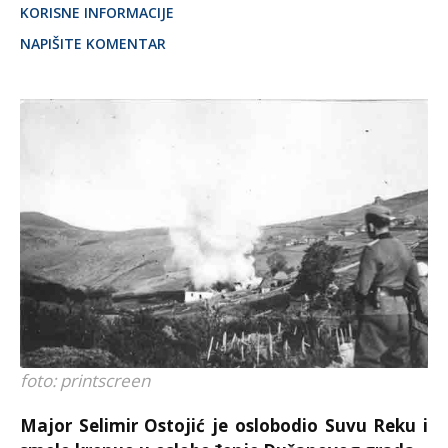
KORISNE INFORMACIJE
NAPIŠITE KOMENTAR
foto: printscreen
Major Selimir Ostojić je oslobodio Suvu Reku i