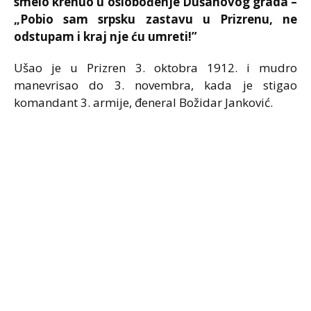
smelo krenuo u oslobođenje Dušanovog grada –
„Pobio sam srpsku zastavu u Prizrenu, ne
odstupam i kraj nje ću umreti!”
Ušao je u Prizren 3. oktobra 1912. i mudro
manevrisao do 3. novembra, kada je stigao
komandant 3. armije, đeneral Božidar Janković.