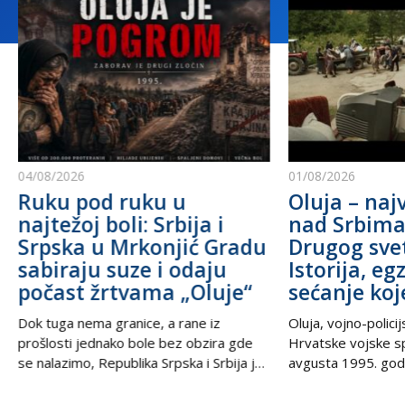
04/08/2026
01/08/2026
Ruku pod ruku u
Oluja – najv
najtežoj boli: Srbija i
nad Srbim
Srpska u Mrkonjić Gradu
Drugog sve
sabiraju suze i odaju
Istorija, eg
počast žrtvama „Oluje“
sećanje koj
Dok tuga nema granice, a rane iz
Oluja, vojno-polici
prošlosti jednako bole bez obzira gde
Hrvatske vojske s
se nalazimo, Republika Srpska i Srbija još
avgusta 1995. godi
jednom stoje ruku pod ruku – ujedinjene
od najbolnijih i najt
u dostojanstvu, molitvi i trajnom
savremenoj istorij