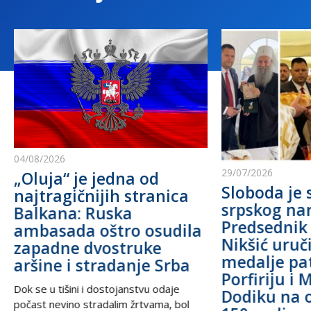
04/08/2026
29/07/2026
„Oluja“ je jedna od
Sloboda je 
najtragičnijih stranica
srpskog na
Balkana: Ruska
Predsednik
ambasada oštro osudila
Nikšić uru
zapadne dvostruke
medalje pa
aršine i stradanje Srba
Porfiriju i 
Dok se u tišini i dostojanstvu odaje
Dodiku na 
počast nevino stradalim žrtvama, bol