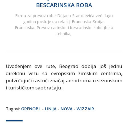
BESCARINSKA ROBA
Firma za prevoz robe Dejana Stanojevića već dugo
godina posluje na relaciji Francuska-Srbija-
Francuska. Prevoz carinske i bescarinske robe (bela
tehnika,
Uvođenjem ove rute, Beograd dobija još jednu
direktnu vezu sa evropskim zimskim centrima,
potvrđujući rastući značaj aerodroma u sezonskom
i turističkom saobraćaju.
Tagovi:
GRENOBL
-
LINIJA
-
NOVA
-
WIZZAIR