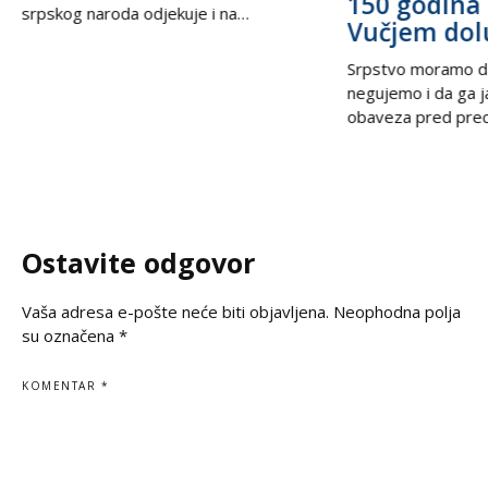
150 godina 
srpskog naroda odjekuje i na
Vučjem dol
međunarodnoj sceni, podsećajući svet
na nepravdu koja decenijama traži istinu
Srpstvo moramo d
i pravdu. U trenucima kada se prisećamo
negujemo i da ga 
golgote krajiških Srba, iz Beograda stiže
obaveza pred prec
snažan glas solidarnosti – Ambasada
potomcima. U vrem
Ruske Federacije poručila je da zločin ne
često prekraja, a i
sme biti zaboravljen,
pitanje, naša je du
jasno kažemo: srps
korene, svoju veru
Ostavite odgovor
svoju istinu. Na
Vaša adresa e-pošte neće biti objavljena.
Neophodna polja
su označena
*
KOMENTAR
*