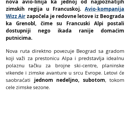
nova avio-linija ka jednoj od najpoznatijih
zimskih regija u Francuskoj.
Avio-kompanija
Wizz Air
započela je redovne letove iz Beograda
ka
Grenobl
, čime su Francuski Alpi postali
dostupniji nego ikada ranije domaćim
putnicima.
Nova ruta direktno povezuje Beograd sa gradom
koji važi za prestonicu Alpa i predstavlja idealnu
polaznu tačku za brojne ski-centre, planinske
vikende i zimske avanture u srcu Evrope. Letovi će
saobraćati
jednom nedeljno, subotom
, tokom
cele zimske sezone.