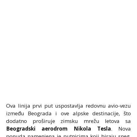
Ova linija prvi put uspostavlja redovnu avio-vezu
između Beograda i ove alpske destinacije, što
dodatno proširuje zimsku mrežu letova sa
Beogradski aerodrom Nikola Tesla
. Nova
ponuda namenjena je putnicima koji biraju sneg,