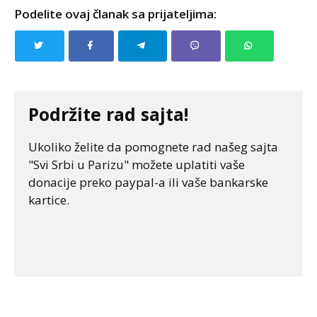
Podelite ovaj članak sa prijateljima:
Podržite rad sajta!
Ukoliko želite da pomognete rad našeg sajta
"Svi Srbi u Parizu" možete uplatiti vaše
donacije preko paypal-a ili vaše bankarske
kartice.